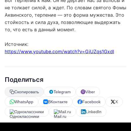
конфликтам. И, наконец, стоит помнить, что сам
Бог терпелив к нам. Он не дергает нас за волосы и
не толкает силой, а ждет. По словам святого Фомы
Аквинского, терпение — это форма мужества. Это
стойкость и сила духа, позволяющие выдержать
то, что есть в данный момент.
Источник:
https://www.youtube.com/watch?v=GiUZqs1GxdI
Поделиться
Скопировать
Telegram
Viber
WhatsApp
ВКонтакте
Facebook
X
Одноклассники
Mail.ru
LinkedIn