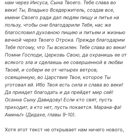
нам через Иисуса, Сына Твоего. Тебе слава во
веки! Ты, Владыко Вседержитель, создав все,
имени Своего ради дал людям пищу и питье на
пользу, чтобы они благодарили Тебя, нас же
благословил духовною пищею и питьем и жизнью
вечной через Твоего Отрока. Прежде благодарим
Тебя потому, что Ты всесилен. Тебе слава во веки!
Помни Господи, Церковь Свою, да охранишь ее от
всякого зла и сделаешь ее совершенной в любви
Твоей, и собери ее от четырех ветров,
освященную, во Царствие Твое, которое Ты
уготовал ей. Ибо Твоя есть сила и слава во веки!
Да приидет благодать и да прейдет мир сей!
Осанна Сыну Давидову! Если кто свят, пусть
приходит, а кто нет, пусть покается. Марана-фа!
Аминь!» (Дидахе, главы 9-10).
Хотя этот текст не открывает нам ничего нового,