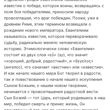
известие о победе, которое воины, возвращаясь с
поля боя победителями, приносили народу
провозглашая, что враг побежден. Позже, уже в
древнем Риме, этим термином возвещали о
рождении нового императора. Евангелием
называлось известие, которое переворачивало
судьбу, радикально меняло человеческую
историю. Этимологически слово «Евангелие»
состоит из двух слов «εὖ» (
эу
), что значит
«хороший, добрый, радостный», и «ἄγγελος»
(
ангелос
), что означает «вестник» или «известие».
И как начало нашего мира Бог творил в радости,
так и повествование о начале нашего искупления
Сыном Божьим, о нашем новом творении,
начинается с провозглашения радостной вести.
Сын Божий — тот Царь, который родившись в наш
мир, победил смерть и принес жизнь, Он
единственный тот, кто по-настоящему поменял