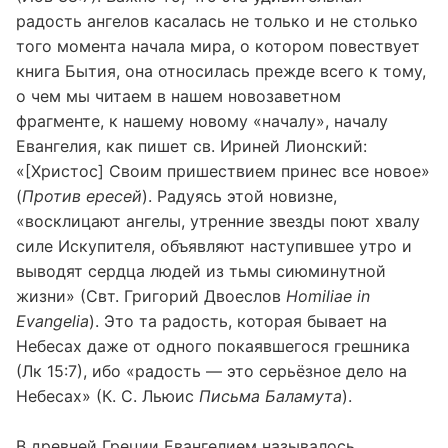
радость ангелов касалась не только и не столько
того момента начала мира, о котором повествует
книга Бытия, она относилась прежде всего к тому,
о чем мы читаем в нашем новозаветном
фрагменте, к нашему новому «началу», началу
Евангелия, как пишет св. Ириней Лионский:
«[Христос] Своим пришествием принес все новое»
(
Против ересей
). Радуясь этой новизне,
«восклицают ангелы, утренние звезды поют хвалу
силе Искупителя, объявляют наступившее утро и
выводят сердца людей из тьмы сиюминутной
жизни» (Свт. Григорий Двоеслов
Homiliae in
Evangelia
). Это та радость, которая бывает на
Небесах даже от одного покаявшегося грешника
(Лк 15:7), ибо «радость — это серьёзное дело на
Небесах» (К. С. Льюис
Письма Баламута
).
В древней Греции Евангелием называлось