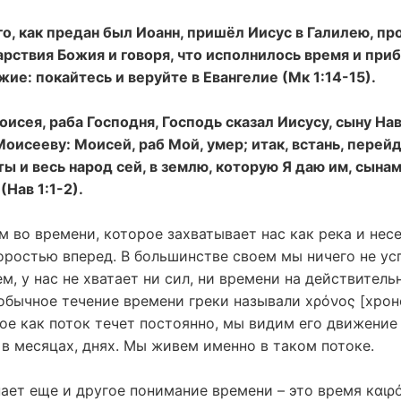
о, как предан был Иоанн, пришёл Иисус в Галилею, п
арствия Божия и говоря, что исполнилось время и при
ие: покайтесь и веруйте в Евангелие (Мк 1:14-15).
исея, раба Господня, Господь сказал Иисусу, сыну Нав
исееву: Моисей, раб Мой, умер; итак, встань, перей
ты и весь народ сей, в землю, которую Я даю им, сына
Нав 1:1-2).
 во времени, которое захватывает нас как река и несе
оростью вперед. В большинстве своем мы ничего не ус
м, у нас не хватает ни сил, ни времени на действител
обычное течение времени греки называли хρόνος [хроно
ое как поток течет постоянно, мы видим его движение
 в месяцах, днях. Мы живем именно в таком потоке.
ает еще и другое понимание времени – это время кαιρό