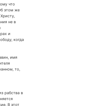
тому что
Об этом же
 Христу,
ния не в
л
рах и
ободу, когда
авин, имя
ителя
анном, то,
из рабства в
лняется
ие. В этот