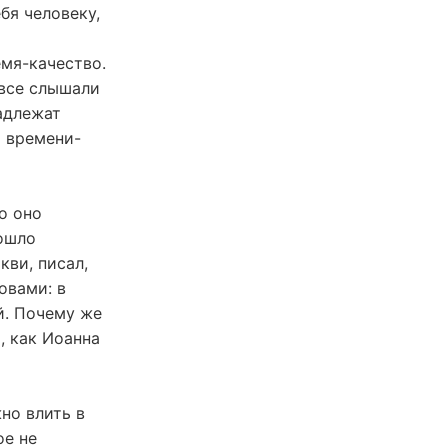
бя человеку,
емя-качество.
 все слышали
надлежат
о времени-
о оно
вошло
кви, писал,
овами: в
й. Почему же
, как Иоанна
жно влить в
ое не