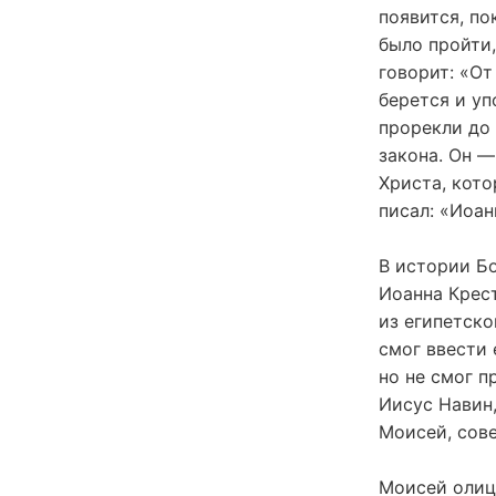
появится, по
было пройти,
говорит: «О
берется и уп
прорекли до
закона. Он —
Христа, кото
писал: «Иоан
В истории Б
Иоанна Крес
из египетско
смог ввести 
но не смог п
Иисус Навин,
Моисей, сове
Моисей олице