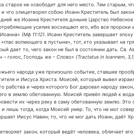
ка старое не освободит для него место. Тем старым, ч
 и что олицетворял собою Иоанн Креститель был закон
т дней же Иоанна Крестителя доныне Царство Небесное
отребляющие усилие восхищают его, ибо все пророки 
 Иоанна»
(Мф 11:12)
. Иоанн Креститель завершает эпоху
 «глас вопиющего в пустыне», тот, кто указывает на гр
рый дает то, чего закон не был в состоянии дать. Св. А
н – голос, Господь же – Слово»
(Tractatus in Ioannem, 3,1
ожьего народа уже произошло событие, ставшее проо
тителя и Иисуса Христа. Моисей, который вывел израи
го рабства и через которого Бог даровал народу закон,
его в землю обетованную. Моисей привёл людей к вод
ровести их через реку в саму обетованную землю. Это
 и лишь тогда, когда Моисей умер. То, что не мог сове
ршает Иисус Навин; то, что не мог дать Иоанн, даёт Хр
творяет закон, который ведёт человека, обличает его 