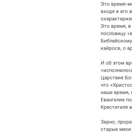
Это время-мо
входя в его 
охарактеризо
Это время, 
пословицу «в
Библейскому
кайросе, о в
И об этом вр
«исполнилось
Царствие Бож
что «Христо
наше время,
Евангелие по
Крестителя 
Зерно, прор
старые мехи 