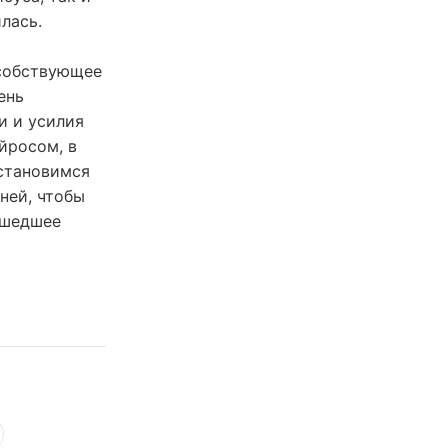
лась.
особствующее
ень
и и усилия
йросом, в
Остановимся
ней, чтобы
ишедшее