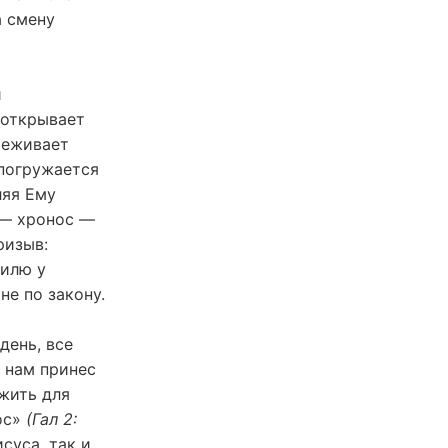
а смену
й
 открывает
реживает
(погружается
ляя Ему
 — хронос —
ризыв:
аилю у
не по закону.
день, все
ю нам принес
 жить для
тос»
(Гал 2:
суса, так и