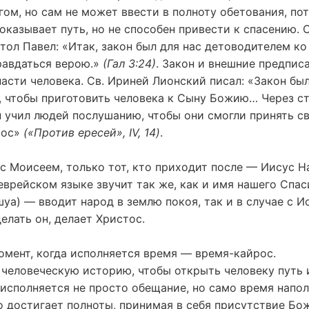
гом, но сам не может ввести в полноту обетования, по
оказывает путь, но не способен привести к спасению. 
тол Павел: «Итак, закон был для нас детоводителем ко
равдаться верою.»
(Гал 3:24)
. Закон и внешние предписа
асти человека. Св. Ириней Лионский писал: «Закон бы
, чтобы приготовить человека к Сыну Божию… Через ст
 учил людей послушанию, чтобы они смогли принять св
тос»
(«Против ересей», IV, 14)
.
 с Моисеем, только тот, кто приходит после — Иисус Н
еврейском языке звучит так же, как и имя нашего Спас
уа) — вводит народ в землю покоя, так и в случае с Ио
делать он, делает Христос.
омент, когда исполняется время — время-кайрос.
 человеческую историю, чтобы открыть человеку путь 
 исполняется не просто обещание, но само время напо
 достигает полноты, принимая в себя присутствие Бож