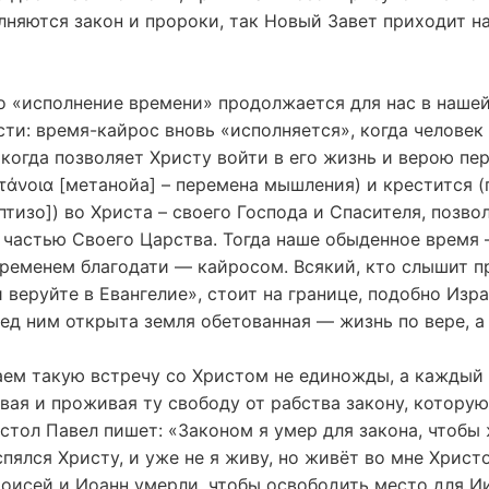
няются закон и пророки, так Новый Завет приходит н
о «исполнение времени» продолжается для нас в наше
ти: время-кайрос вновь «исполняется», когда человек
 когда позволяет Христу войти в его жизнь и верою пе
τάνοια [метанойа] – перемена мышления) и крестится 
аптизо]) во Христа – своего Господа и Спасителя, позво
я частью Своего Царства. Тогда наше обыденное время
временем благодати — кайросом. Всякий, кто слышит п
 веруйте в Евангелие», стоит на границе, подобно Изр
ед ним открыта земля обетованная — жизнь по вере, а 
ем такую встречу со Христом не единожды, а каждый 
вая и проживая ту свободу от рабства закону, котору
стол Павел пишет: «Законом я умер для закона, чтобы
спялся Христу, и уже не я живу, но живёт во мне Хрис
Моисей и Иоанн умерли, чтобы освободить место для Ии