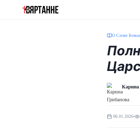
О Слове Божь
Полн
Цар
Карина
06.01.2026
•