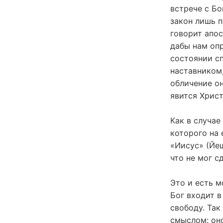
встрече с Бо
закон лишь п
говорит апос
дабы нам оп
состоянии сп
наставником
обличение он
явится Хрис
Как в случае
которого на 
«Иисус» (Йеш
что не мог с
Это и есть м
Бог входит в
свободу. Так
смыслом: оно