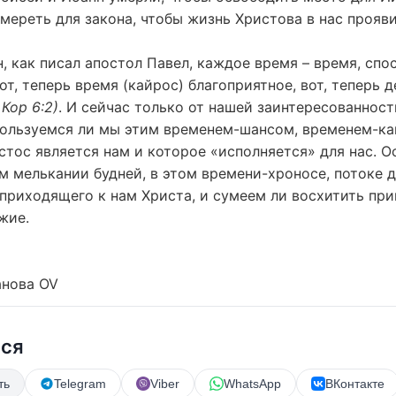
ереть для закона, чтобы жизнь Христова в нас прояви
, как писал апостол Павел, каждое время – время, сп
от, теперь время (кайрос) благоприятное, вот, теперь д
 Кор 6:2)
. И сейчас только от нашей заинтересованност
пользуемся ли мы этим временем-шансом, временем-ка
тос является нам и которое «исполняется» для нас. 
м мелькании будней, в этом времени-хроносе, потоке д
 приходящего к нам Христа, и сумеем ли восхитить пр
жие.
анова OV
ься
ть
Telegram
Viber
WhatsApp
ВКонтакте