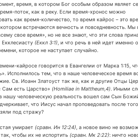
мент, время, в котором Бог особым образом являет се
время-поток, как в реку. Если время-хронос можно
вать как время-количество, то время кайрос – это вр
в котором встречаются вечность и повседневность. Мы
сему свое время», но не все знают, что эти слова при
 Екклесиасту
(Еккл 3:1)
, и что речь в ней идет именно 
ремени, которое не наступает случайно.
емени-кайросе говорится в Евангелии от Марка 1:15, чт
». Исполнилось тем, что в наше человеческое время 
ие. Св. Иоанн Златоуст так же, как и другие Отцы Цер
с Сам есть Царство»
(Homiliae in Mattheum,4)
. Иными сл
 в нашу человеческую реальность вошел сам Сын Божи
дчеркивает, что Иисус начал проповедовать после того
взяли под стражу?
астая умирает
(сравн. Ин 12:24)
, а новое вино не возмо
так, чтобы их не испортить
(сравн. Мк 2:22)
: ничто нов