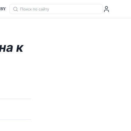
BY
на к