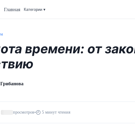
Главная
Категории ▾
ем
ота времени: от зако
ствию
 Грибанова
просмотров
•
5 минут чтения