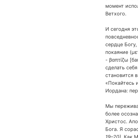
момент испол
Ветхого.
И сегодня эт
повседневнос
сердце Богу,
покаяние (με
- βαπτίζω [б
сделать себ
становится 
«Покайтесь и
Иордана: пер
Мы пережива
более осозна
Христос. Апо
Бога. Я сора
19–20)
. Как 