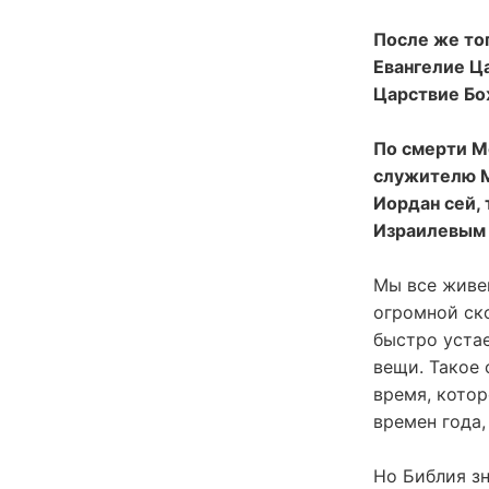
После же тог
Евангелие Ц
Царствие Бож
По смерти Мо
служителю Мо
Иордан сей, 
Израилевым (
Мы все живем
огромной ск
быстро устае
вещи. Такое 
время, котор
времен года,
Но Библия зн