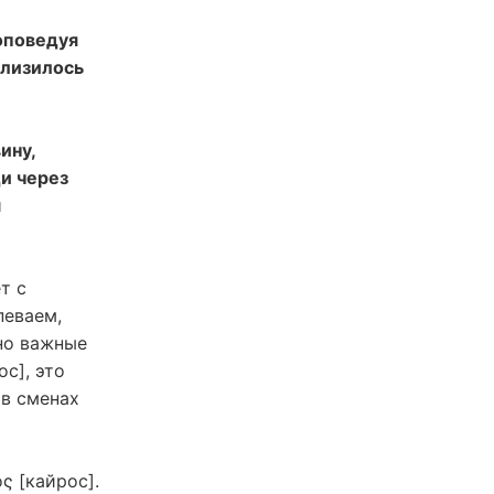
роповедуя
близилось
ину,
ди через
м
т с
певаем,
ьно важные
с], это
 в сменах
ς [кайрос].