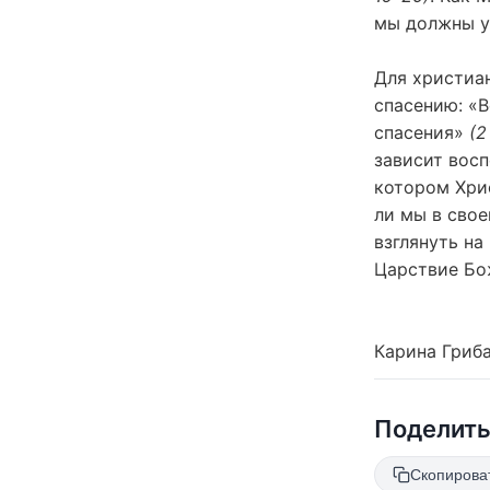
мы должны ум
Для христиан
спасению: «В
спасения»
(2
зависит вос
котором Хрис
ли мы в свое
взглянуть на
Царствие Бо
Карина Гриб
Поделит
Скопирова