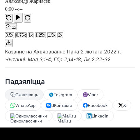
Аляксандр Жарнасек
0:00
--:--
1x
0.5x
0.75x
1x
1.25x
1.5x
2x
Казанне на Ахвяраванне Пана 2 лютага 2022 г.
Чытанні: Мал 3,1-4; Гбр 2,14-18; Лк 2,22-32
Падзяліцца
Скапіяваць
Telegram
Viber
WhatsApp
ВКонтакте
Facebook
X
Одноклассники
Mail.ru
LinkedIn