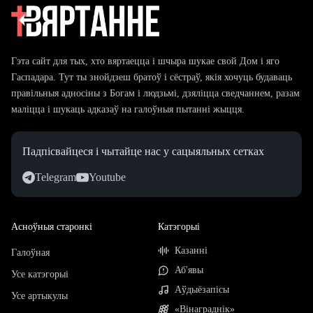
Гэта сайт для тых, хто вяртаецца і шчыра шукае свой Дом і яго
Гаспадара. Тут ты знойдзеш братоў і сёстраў, якія хочуць будаваць
правільныя адносіны з Богам і людзьмі, дзяліцца сведчаннем, разам
маліцца і шукаць адказаў на галоўныя пытанні жыцця.
Падпісвайцеся і чытайце нас у сацыяльных сетках
Telegram
Youtube
Асноўныя старонкі
Катэгорыі
Казанні
Галоўная
Аб'явы
Усе катэгорыі
Аўдыёзапісы
Усе артыкулы
«Вінаграднік»