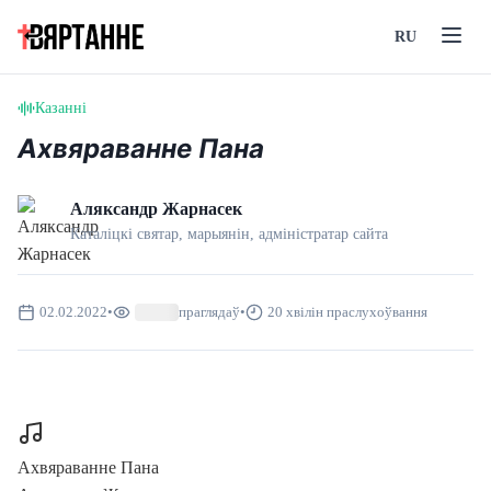
RU
Казанні
Ахвяраванне Пана
Аляксандр Жарнасек
Каталіцкі святар, марыянін, адмiнiстратар сайта
02.02.2022
•
праглядаў
•
20 хвілін праслухоўвання
Ахвяраванне Пана