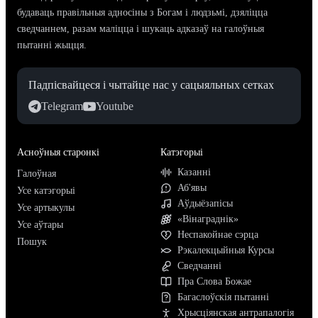
будаваць правільныя адносіны з Богам і людзьмі, дзяліцца
сведчаннем, разам маліцца і шукаць адказаў на галоўныя
пытанні жыцця.
Падпісвайцеся і чытайце нас у сацыяльных сетках
Telegram
Youtube
Асноўныя старонкі
Катэгорыі
Казанні
Галоўная
Аб'явы
Усе катэгорыі
Аўдыёзапісы
Усе артыкулы
«Вінаграднік»
Усе аўтары
Неспакойнае сэрца
Пошук
Рэкалекцыйныя Курсы
Сведчанні
Пра Слова Божае
Багаслоўскія пытанні
Хрысціянская антрапалогія