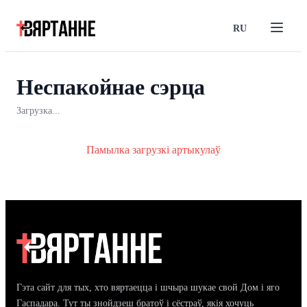
RU
Неспакойнае сэрца
Загрузка...
Памылка загрузкі артыкулаў
Гэта сайт для тых, хто вяртаецца і шчыра шукае свой Дом і яго
Гаспадара. Тут ты знойдзеш братоў і сёстраў, якія хочуць