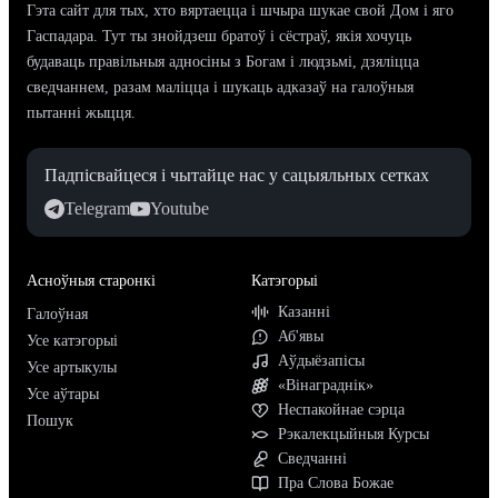
Гэта сайт для тых, хто вяртаецца і шчыра шукае свой Дом і яго
Гаспадара. Тут ты знойдзеш братоў і сёстраў, якія хочуць
будаваць правільныя адносіны з Богам і людзьмі, дзяліцца
сведчаннем, разам маліцца і шукаць адказаў на галоўныя
пытанні жыцця.
Падпісвайцеся і чытайце нас у сацыяльных сетках
Telegram
Youtube
Асноўныя старонкі
Катэгорыі
Казанні
Галоўная
Аб'явы
Усе катэгорыі
Аўдыёзапісы
Усе артыкулы
«Вінаграднік»
Усе аўтары
Неспакойнае сэрца
Пошук
Рэкалекцыйныя Курсы
Сведчанні
Пра Слова Божае