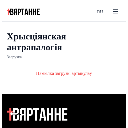
RU
Хрысціянская
антрапалогія
Загрузка...
Памылка загрузкі артыкулаў