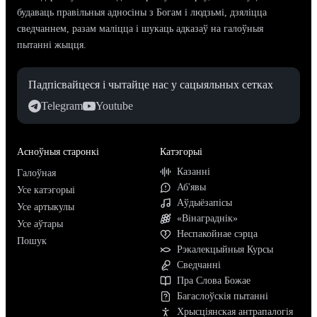
будаваць правільныя адносіны з Богам і людзьмі, дзяліцца
сведчаннем, разам маліцца і шукаць адказаў на галоўныя
пытанні жыцця.
Падпісвайцеся і чытайце нас у сацыяльных сетках
Telegram
Youtube
Асноўныя старонкі
Катэгорыі
Казанні
Галоўная
Аб'явы
Усе катэгорыі
Аўдыёзапісы
Усе артыкулы
«Вінаграднік»
Усе аўтары
Неспакойнае сэрца
Пошук
Рэкалекцыйныя Курсы
Сведчанні
Пра Слова Божае
Багаслоўскія пытанні
Хрысціянская антрапалогія