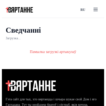
RU
Сведчанні
Загрузка...
Памылка загрузкі артыкулаў
Гэта сайт для тых, хто вяртаецца і шчыра шукае свой Дом і яго
Гаспадара. Тут ты знойдзеш братоў і сёстраў, якія хочуць