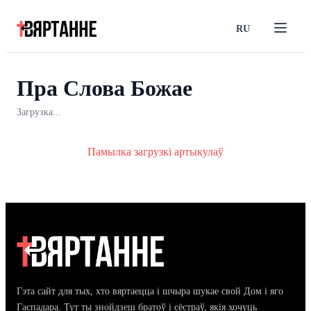
RU
Пра Слова Божае
Загрузка...
Памылка загрузкі артыкулаў
Гэта сайт для тых, хто вяртаецца і шчыра шукае свой Дом і яго
Гаспадара. Тут ты знойдзеш братоў і сёстраў, якія хочуць