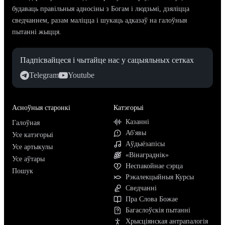
будаваць правільныя адносіны з Богам і людзьмі, дзяліцца
сведчаннем, разам маліцца і шукаць адказаў на галоўныя
пытанні жыцця.
Падпісвайцеся і чытайце нас у сацыяльных сетках
Telegram
Youtube
Асноўныя старонкі
Катэгорыі
Казанні
Галоўная
Аб'явы
Усе катэгорыі
Аўдыёзапісы
Усе артыкулы
«Вінаграднік»
Усе аўтары
Неспакойнае сэрца
Пошук
Рэкалекцыйныя Курсы
Сведчанні
Пра Слова Божае
Багаслоўскія пытанні
Хрысціянская антрапалогія