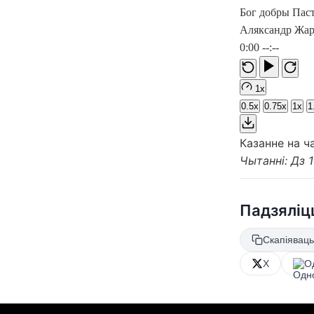
Бог добры Пас
Аляксандр Жар
0:00
--:--
1x
0.5x
0.75x
1x
1
Казанне на ч
Чытанні: Дз 1
Падзяліц
Скапіяваць
X
О