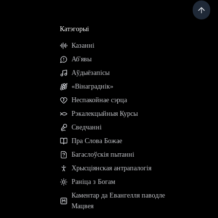
Катэгорыі
Казанні
Аб'явы
Аўдыёзапісы
«Вінаграднік»
Неспакойнае сэрца
Рэкалекцыйныя Курсы
Сведчанні
Пра Слова Божае
Багаслоўскія пытанні
Хрысціянская антрапалогія
Раніца з Богам
Каментар да Евангелля паводле
Мацвея