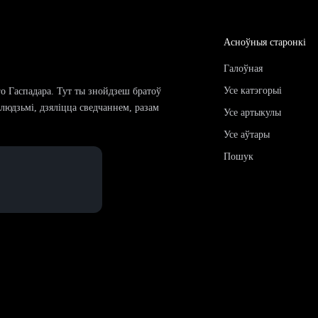
Асноўныя старонкі
Галоўная
Усе катэгорыі
го Гаспадара. Тут ты знойдзеш братоў
і людзьмі, дзяліцца сведчаннем, разам
Усе артыкулы
Усе аўтары
Пошук