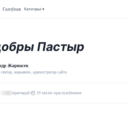
Галоўная
Катэгорыi ▾
добры Пастыр
ндр Жарнасек
 святар, марыянін, адмiнiстратар сайта
праглядаў
•
19 хвілін праслухоўвання