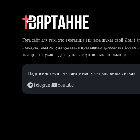
Гэта сайт для тых, хто вяртаецца і шчыра шукае свой Дом і я
і сёстраў, якія хочуць будаваць правільныя адносіны з Богам 
маліцца і шукаць адказаў на галоўныя пытанні жыцця.
Падпісвайцеся і чытайце нас у сацыяльных сетках
Telegram
Youtube