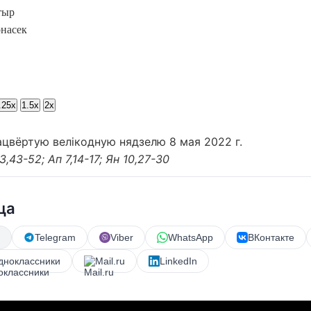
тыр
насек
.25x
1.5x
2x
ацвёртую велікодную нядзелю 8 мая 2022 г.
3,43-52; Ап 7,14-17; Ян 10,27-30
ца
Telegram
Viber
WhatsApp
ВКонтакте
дноклассники
Mail.ru
LinkedIn