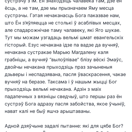
сустрэчу з Ім. Ён знаходзіць чалавека там, дзе ён
ёсць, а не там, дзе мы прызначаем Яму месца
сустрэчы. Гэтая нечаканасць Бога паказвае нам,
што Ён з’яўляецца не столькі ў асаблівых месцах,
але спадарожнічае таму чалавеку, які Яго шукае.
Тут мы можам узгадаць вельмі шмат евангельскіх
гісторый. Езус нечакана ідзе па вадзе да вучняў,
нечакана сустракае Марыю Магдалену каля
грабніцы, а вучняў “вылоўлівае” блізу вёскі Эмаўс,
двойчы нечакана прыходзіць праз зачыненыя
дзьверы і неспадзявана, пасля ўваскрасення, чакае
вучняў на беразе. Таксама і ў нашым жыцці Бог
прыходзіць вельмі нечакана. Адзін з маіх
падапечных з вязніцы сведчыў, што першы раз ён
сустрэў Бога адразу пасля забойства, якое ўчыніў,
нават калі не быў яшчэ арыштаваны.
Адной дзяўчыне задалі пытанне: які для цябе Бог?