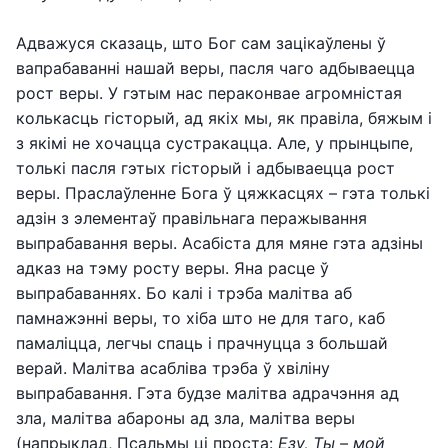
Адважуся сказаць, што Бог сам зацікаўлены ў
вапрабаванні нашай веры, пасля чаго адбываецца
рост веры. У гэтым нас пераконвае агромністая
колькасць гісторый, ад якіх мы, як правіла, бяжым і
з якімі не хочацца сустракацца. Але, у прынцыпе,
толькі пасля гэтых гісторый і адбываецца рост
веры. Праслаўленне Бога ў цяжкасцях – гэта толькі
адзін з элементаў правільнага перажывання
выпрабавання веры. Асабіста для мяне гэта адзіны
адказ на тэму росту веры. Яна расце ў
выпрабаваннях. Бо калі і трэба малітва аб
памнажэнні веры, то хіба што не для таго, каб
памаліцца, легчы спаць і прачнуцца з большай
верай. Малітва асабліва трэба ў хвіліну
выпрабавання. Гэта будзе малітва адрачэння ад
зла, малітва абароны ад зла, малітва веры
(напрыклад, Псальмы ці проста:
Езу, Ты – мой