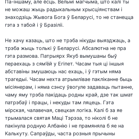
Па-іншаму, але ёсць. Вельмі магчыма, што калі ты
не можаш жыць радыкальным хрысціянствам і
знаходзіць Жывога Бога ў Беларусі, то не станецца
гэта з табой і ў Бразіліі.
Не хачу казаць, што не трэба нікуды выязджаць, а
трэба жыць толькі ў Беларусі. Абсалютна не пра
гэта размова. Патрыярх Якуб вымушаны быў
пераехаць з сям’ёй у Егіпет. Часам тыя ці іншыя
абставіны змушаюць нас ехаць, і ў гэтым няма
трагедыі. Часам нехта атрымлівае пакліканне быць
місіянерам, і няма сэнсу ўвогуле задаваць пытанне,
чаму яму трэба пакідаць родны край, дзе так шмат
патрэбаў і працы, і некуды там ляцець. Гэта
мірская, чалавечая, свецкая логіка. Калі б за яе
трымалася святая Маці Тэрэза, то ніколі б не
пакінула родную Албанію і не прамяняла б яе на
Калькуту. Сапраўды, часта розныя прычыны