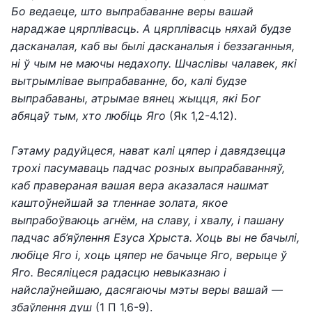
Бо ведаеце, што выпрабаванне веры вашай
нараджае цярплівасць. А цярплівасць няхай будзе
дасканалая, каб вы былі дасканалыя і беззаганныя,
ні ў чым не маючы недахопу. Шчаслівы чалавек, які
вытрымлівае выпрабаванне, бо, калі будзе
выпрабаваны, атрымае вянец жыцця, які Бог
абяцаў тым, хто любіць Яго
(Як 1,2-4.12).
Гэтаму радуйцеся, нават калі цяпер і давядзецца
трохі пасумаваць падчас розных выпрабаванняў,
каб правераная вашая вера аказалася нашмат
каштоўнейшай за тленнае золата, якое
выпрабоўваюць агнём, на славу, і хвалу, і пашану
падчас аб’яўлення Езуса Хрыста. Хоць вы не бачылі,
любіце Яго і, хоць цяпер не бачыце Яго, верыце ў
Яго. Весяліцеся радасцю невыказнаю і
найслаўнейшаю, дасягаючы мэты веры вашай —
збаўлення душ
(1 П 1,6-9).