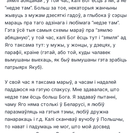
“зямлі абяцанай”, у той час, калі Бог ёсць з імі, а не
“недзе там”. Больш за тое, некаторыя жанчыны
жывуць з мужам дзесяткі гадоў, а глыбока ў сэрцы
мараць пра таго адзінага і любімага “недзе там”.
Гэта ўсё тыя самыя схемы мараў пра “зямлю
абяцаную”, у той час, калі Бог ёсць тут і “зямля” ад
Яго таксама тут: у мужы, у жонцы, у дзецях, у
парафіі, краіне (гэтай, або той, куды чалавек
вымушаны выехаць, як быў вымушаны гэта зрабіць
патрыярх Якуб).
У свой час я таксама марыў, а часам і надалей
паддаюся на гэтую спакусу. Мне здавалася, што
недзе там ёсць больш Бога. Я задаваў пытанні,
чаму Яго няма столькі ў Беларусі, я любіў
паразмаўляць на гэтыя тэмы, любіў дружна
панаракаць і г.д. Калі сканчваў вучобу ў Польшчы,
то нават і падумаць не мог, што мой досвед