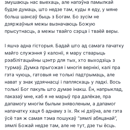
змушаюць нас выехаць, але напэўна памылкай
будзе думаць, што недзе там, куды я еду, у мяне
больш шансаў быць з Богам. Бо зусім не
дзяржаўныя межы вызначаюць Божую
прысутнасць, а межы твайго сэрца і тваёй веры.
І яшчэ адна гісторыя. Бадай што ад самага пачатку
майго служэння ў калоніі, я мару стварыць
рэабілітацыйны цэнтр для тых, хто выходзіць з
турмаў. Думка прыгожая і многія вернікі, калі пра
гэта чуюць, гатовыя не толькі падтрымаць, але
нават у знак удзячнасці і папляскаць у ладкі. Вось
толькі Бог пакуль што думае інакш. Ён, напрыклад,
паказаў мне, каб я не марыў пра далёкае, пра
дапамогу многім былым зняволеным, а дапамог
напачатку хаця б аднаму з іх. Як ні дзіўна, але гэта
ўсё тая ж самая тэма пошукаў “зямлі абяцанай”,
зямлі Божай недзе там, але не тут, дзе ты ёсць.