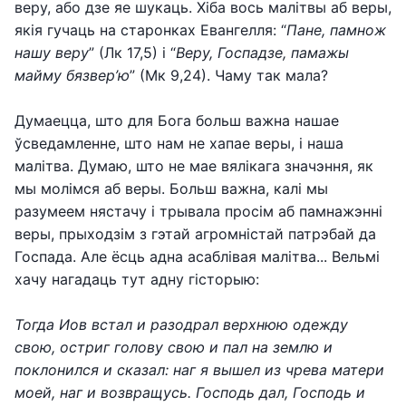
веру, або дзе яе шукаць. Хіба вось малітвы аб веры,
якія гучаць на старонках Евангелля: “
Пане, памнож
нашу веру
” (Лк 17,5) і “
Веру, Госпадзе, памажы
майму бязвер’ю
” (Мк 9,24). Чаму так мала?
Думаецца, што для Бога больш важна нашае
ўсведамленне, што нам не хапае веры, і наша
малітва. Думаю, што не мае вялікага значэння, як
мы молімся аб веры. Больш важна, калі мы
разумеем нястачу і трывала просім аб памнажэнні
веры, прыходзім з гэтай агромністай патрэбай да
Госпада. Але ёсць адна асаблівая малітва... Вельмі
хачу нагадаць тут адну гісторыю:
Тогда Иов встал и разодрал верхнюю одежду
свою, остриг голову свою и пал на землю и
поклонился и сказал: наг я вышел из чрева матери
моей, наг и возвращусь. Господь дал, Господь и