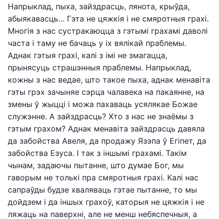
Напрыклад, пыха, зайздрасць, лянота, крыўда,
абыякавасць… Гэта не цяжкія і не смяротныя грахі.
Многія з нас сустракаюцца з гэтымі грахамі даволі
часта і таму не бачаць у іх вялікай праблемы.
Аднак гэтыя грахі, калі з імі не змагацца,
прынясуць страшэнныя праблемы. Напрыклад,
кожны з нас ведае, што такое пыха, аднак менавіта
гэты грэх зачыняе сэрца чалавека на пакаянне, на
змены ў жыцці і можа пахаваць усялякае Божае
служэнне. А зайздрасць? Хто з нас не знаёмы з
гэтым грахом? Аднак менавіта зайздрасць давяла
да забойства Авеля, да продажу Язэпа ў Егіпет, да
забойства Езуса. І так з іншымі грахамі. Такім
чынам, задаючы пытанне, што думае Бог, мы
гаворым не толькі пра смяротныя грахі. Калі нас
сапраўды будзе хваляваць гэтае пытанне, то мы
дойдзем і да іншых грахоў, каторыя не цяжкія і не
ляжаць на паверхні, але не менш небяспечныя, а