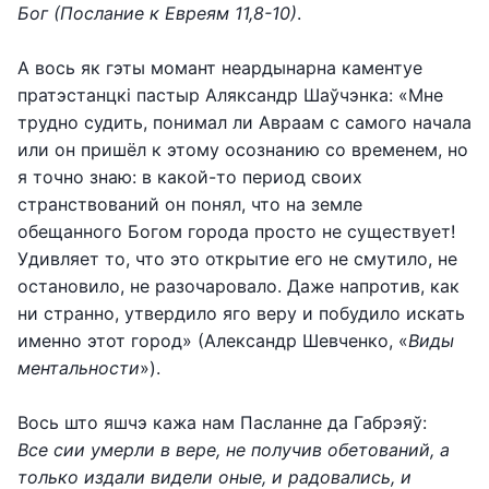
Бог (Послание к Евреям 11,8-10)
.
А вось як гэты момант неардынарна каментуе
пратэстанцкі пастыр Аляксандр Шаўчэнка: «Мне
трудно судить, понимал ли Авраам с самого начала
или он пришёл к этому осознанию со временем, но
я точно знаю: в какой-то период своих
странствований он понял, что на земле
обещанного Богом города просто не существует!
Удивляет то, что это открытие его не смутило, не
остановило, не разочаровало. Даже напротив, как
ни странно, утвердило яго веру и побудило искать
именно этот город» (Александр Шевченко, «
Виды
ментальности
»).
Вось што яшчэ кажа нам Пасланне да Габрэяў:
Все сии умерли в вере, не получив обетований, а
только издали видели оные, и радовались, и