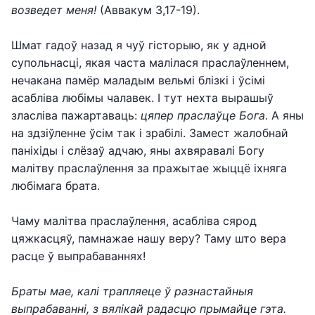
возведет меня!
(Аввакум 3,17-19).
Шмат гадоў назад я чуў гісторыю, як у адной
супольнасці, якая часта малілася праслаўленнем,
нечакана памёр маладым вельмі блізкі і ўсімі
асабліва любімы чалавек. І тут нехта вырашыў
зласліва пажартаваць:
цяпер праслаўце Бога
. А яны
на здзіўленне ўсім так і зрабілі. Замест жалобнай
паніхіды і слёзаў адчаю, яны ахвяравалі Богу
малітву праслаўлення за пражытае жыццё іхняга
любімага брата.
Чаму малітва праслаўлення, асабліва сярод
цяжкасцяў, памнажае нашу веру? Таму што вера
расце ў выпрабаваннях!
Браты мае, калі трапляеце ў разнастайныя
выпрабаванні, з вялікай радасцю прымайце гэта.