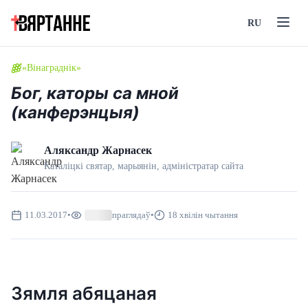
RU
«Вінаграднік»
Бог, каторы са мной
(канферэнцыя)
Аляксандр Жарнасек
Каталіцкі святар, марыянін, адмiнiстратар сайта
11.03.2017
•
праглядаў
•
18 хвілін чытання
Зямля абяцаная