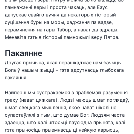
памнажэнні веры і проста чакаць, але Езус
дапускае свайго вучня да некаторых гісторый –
суцішэння буры на моры, хаджэння па вадзе,
перамянення на гары Табор, а нават да здрады.
Менавіта гэтыя гісторыі памножылі веру Пятра.
Пакаянне
Другая прычына, якая перашкаджае нам бачыць
Бога ў нашым жыцці – гэта адсутнасць глыбокага
пакаяння.
Найперш мы сустракаемся з праблемай разумення
граху (нават цяжкага). Людзі маюць шмат поглядаў,
шмат свецкага мышлення, якое нават ніколі не
супастаўлялі з тым, што думае Бог. Людзям часта
здаецца, што калі штосьці паўсюдна прынята, калі
гэта прыносіць прыемнасць ці нейкую карысць,