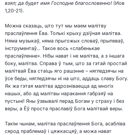
взял; да будет имя Господне благословенно!
(Иов
1,20-21).
Можна сказаць, што тут мы маем малітву
праслаўлення Ёва. Толькі крыху дзіўная малітва.
Няма музыкаў, няма прыгожых словаў, прыпеваў,
інструментаў… Такое вось «слабенькае
праслаўленне». Нібы нават і не малітва, а з іншага
боку, малітва. Справа ў тым, што за гэтай простай
малітвай Ёва стаіць яго рашэнне – нягледзячы на
ўсе беды, нягледзячы ні на што, аддаць славу Богу.
Як жа гэтая малітва адрозніваецца ад многіх
нашых, або ад малітвы наракання габрэяў на
пустыні! Яны ўзвывалі перад Богам у страху і без
веры, а Ёў проста праславіў Бога малітвай веры.
Такім чынам, малітва праслаўлення Бога, асабліва
сярод праблемаў і цяжкасцяў, а можа нават