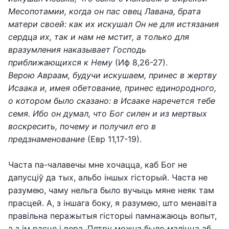
Месопотамии, когда он пас овец Лавана, брата
матери своей: как их искушал Он не для истязания
сердца их, так и нам не мстит, а только для
вразумления наказывает Господь
приближающихся к Нему
(Иф 8,26-27).
Верою Авраам, будучи искушаем, принес в жертву
Исаака и, имея обетование, принес единородного,
о котором было сказано: в Исааке наречется тебе
семя. Ибо он думал, что Бог силен и из мертвых
воскресить, почему и получил его в
предзнаменование
(Евр 11,17-19).
Часта па-чалавечы мне хочацца, каб Бог не
дапусціў да тых, альбо іншых гісторый. Часта не
разумею, чаму нельга было вучыць мяне неяк там
прасцей. А, з іншага боку, я разумею, што менавіта
правільна перажытыя гісторыі памнажаюць вопыт,
а з ім расце і вера. Пятру можна было маліцца аб