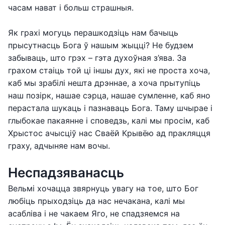
часам нават і больш страшныя.
Як грахі могуць перашкодзіць нам бачыць
прысутнасць Бога ў нашым жыцці? Не будзем
забываць, што грэх – гэта духоўная з’ява. За
грахом стаіць той ці іншы дух, які не проста хоча,
каб мы зрабілі нешта дрэннае, а хоча прытупіць
наш позірк, нашае сэрца, нашае сумленне, каб яно
перастала шукаць і пазнаваць Бога. Таму шчырае і
глыбокае пакаянне і споведзь, калі мы просім, каб
Хрыстос ачысціў нас Сваёй Крывёю ад пракляцця
граху, адчыняе нам вочы.
Неспадзяванасць
Вельмі хочацца звярнуць увагу на тое, што Бог
любіць прыходзіць да нас нечакана, калі мы
асабліва і не чакаем Яго, не спадзяемся на