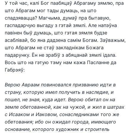
У той час, калі Бог паабяцаў Абрагаму зямлю, пра
што Абрагам мог тады думаць, на што
спадзявацца? Магчыма, думаў пра бытавую,
гаспадарчую выгаду з гэтай зямлі. Але напэўна
павінен быў думаць, што гэтая зямля будзе
асаблівай, бо яна дадзена самім Богам. Заўважым,
што Абрагам не стаў закладнікам Божага
падарунку. Ён не зрабіў з абяцанай зямлі ідала.
Вось што на гэтую тэму нам кажа Пасланне да
Габрэяў:
Верою Авраам повиновался призванию идти в
страну, которую имел получить в наследие, и
пошел, не зная, куда идет. Верою обитал он на
земле обетованной, как на чужой, и жил в шатрах
с Исааком и Иаковом, сонаследниками того же
обетования; ибо он ожидал города, имеющего
основание, которого художник и строитель