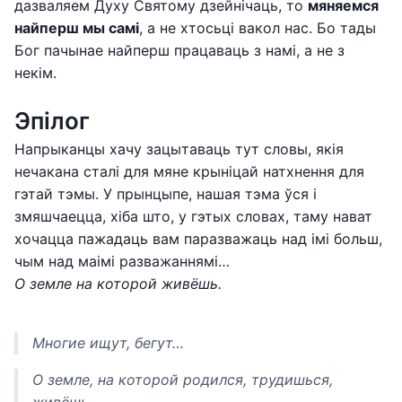
дазваляем Духу Святому дзейнічаць, то
мяняемся
найперш мы самі
, а не хтосьці вакол нас. Бо тады
Бог пачынае найперш працаваць з намі, а не з
некім.
Эпілог
Напрыканцы хачу зацытаваць тут словы, якія
нечакана сталі для мяне крыніцай натхнення для
гэтай тэмы. У прынцыпе, нашая тэма ўся і
змяшчаецца, хіба што, у гэтых словах, таму нават
хочацца пажадаць вам паразважаць над імі больш,
чым над маімі разважаннямі…
О земле на которой живёшь.
Многие ищут, бегут…
О земле, на которой родился, трудишься,