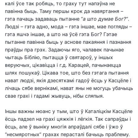
калі ўсе так робяць, то граху тут напэўна не
павінна быць. Таму першы крок да навяртання –
гэта пачаць задаваць пытанне “
а што думае Бог?”
.
Людзі – гэта адно, мода – гэта іншае, мае погляды –
гэта яшчэ іншае, а што на ўсё гэта Бог? Гэтае
пытанне павінна быць у аснове пакаяння і пазнання
праўды пра грэх. Задаючы яго, чалавек пачынае
чытаць Біблію, пытацца ў святароў, у іншых
веруючых, цікавіцца і г.д. Карацей, пачынаецца
шлях пошукаў. Цікава тое, што без гэтага пытання
нават людзі, якія дзесяткамі гадоў ёсць у Касцёле і
лічаць сябе вернікамі, нават яны не могуць убачыць
свае грахі і гадамі жывуць, нібы сляпыя.
Іншы важны нюанс у тым, што ў Каталіцкім Касцёле
ёсць падзел на грахі цяжкія і лёгкія. Так сапраўды і
ёсць, але ў выніку многія апраўдалі сябе і ўжо ў
“несмяротных” грахах перасталі бачыць праблему.