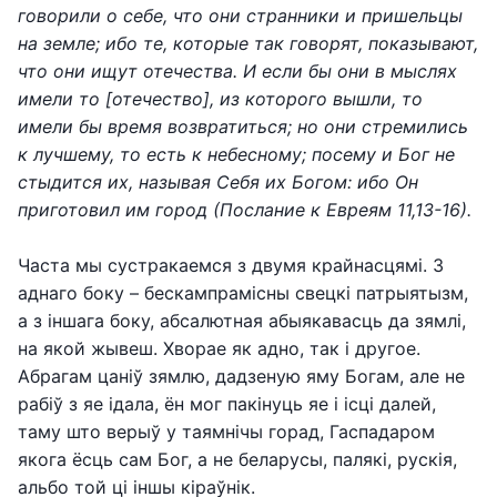
говорили о себе, что они странники и пришельцы
на земле; ибо те, которые так говорят, показывают,
что они ищут отечества. И если бы они в мыслях
имели то [отечество], из которого вышли, то
имели бы время возвратиться; но они стремились
к лучшему, то есть к небесному; посему и Бог не
стыдится их, называя Себя их Богом: ибо Он
приготовил им город (Послание к Евреям 11,13-16).
Часта мы сустракаемся з двумя крайнасцямі. З
аднаго боку – бескампрамісны свецкі патрыятызм,
а з іншага боку, абсалютная абыякавасць да зямлі,
на якой жывеш. Хворае як адно, так і другое.
Абрагам цаніў зямлю, дадзеную яму Богам, але не
рабіў з яе ідала, ён мог пакінуць яе і ісці далей,
таму што верыў у таямнічы горад, Гаспадаром
якога ёсць сам Бог, а не беларусы, палякі, рускія,
альбо той ці іншы кіраўнік.