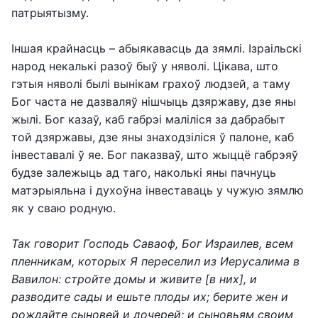
патрыятызму.
Іншая крайнасць – абыякавасць да зямлі. Ізраільскі
народ некалькі разоў быў у няволі. Цікава, што
гэтыя няволі былі вынікам грахоў людзей, а таму
Бог часта не дазваляў нішчыць дзяржаву, дзе яны
жылі. Бог казаў, каб габрэі маліліся за дабрабыт
той дзяржавы, дзе яны знаходзіліся ў палоне, каб
інвеставалі ў яе. Бог паказваў, што жыццё габрэяў
будзе залежыць ад таго, наколькі яны пачнуць
матэрыяльна і духоўна інвеставаць у чужую зямлю
як у сваю родную.
Так говорит Господь Саваоф, Бог Израилев, всем
пленникам, которых Я переселил из Иерусалима в
Вавилон: стройте домы и живите [в них], и
разводите сады и ешьте плоды их; берите жен и
рождайте сыновей и дочерей; и сыновьям своим