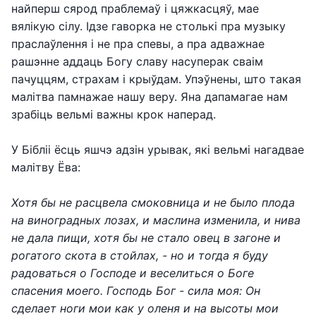
найперш сярод праблемаў і цяжкасцяў, мае
вялікую сілу. Ідзе гаворка не столькі пра музыку
праслаўлення і не пра спевы, а пра адважнае
рашэнне аддаць Богу славу насуперак сваім
пачуццям, страхам і крыўдам. Упэўнены, што такая
малітва памнажае нашу веру. Яна дапамагае нам
зрабіць вельмі важны крок наперад.
У Бібліі ёсць яшчэ адзін урывак, які вельмі нагадвае
малітву Ёва:
Хотя бы не расцвела смоковница и не было плода
на виноградных лозах, и маслина изменила, и нива
не дала пищи, хотя бы не стало овец в загоне и
рогатого скота в стойлах, - но и тогда я буду
радоваться о Господе и веселиться о Боге
спасения моего. Господь Бог - сила моя: Он
сделает ноги мои как у оленя и на высоты мои