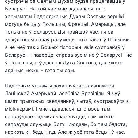
сустрэчы са Святым Духам будзе працягвацца ў
Беларусі. На той час мне здавалася, што
харызматы і адроджаныя Духам Святым вернікі
могуць быць у Польшчы, Францыі, Амерыцы, але
толькі не ў Беларусі. Ды прайшоў час, і я са
здзіўленнем пачаў разумець, што нават у Польшчы
я не меў такіх Божых гісторый, якія сустракаў у
Беларусі. І, паверце, справа зусім не ў Беларусі і не
ў Польшчы, а ў дзеянні Духа Святога, для якога
адзіныя межы – гэта ты сам.
Падобным чынам я захапляўся і захапляюся
Лацінскай Амерыкай, асабліва Бразіліяй. Я чуў
шмат прыгожых сведчанняў, чытаў, сустракаўся з
місіянерамі. І мне здавалася, што вось там
сапраўднае радыкальнае жыццё, там можна
сапраўды служыць Богу і людзям, бо там бядота,
наркотыкі, беды і г.д. Але ж усё гэта ёсць і ў нас.