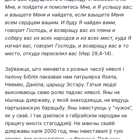
Мне, и пойдете и помолитесь Мне, и Я услышу вас;
и взыщете Меня и найдете, если взыщете Меня
всем сердцем вашим. И буду Я найден вами,
говорит Господь, и возвращу вас из плена и
соберу вас из всех народов и из всех мест, куда Я
изгнал вас, говорит Господь, и возвращу вас в то
место, откуда переселил вас
(Иер 29,4-14).
Заўважце, што менавіта з розных часоў няволі і
палону Біблія паказвае нам патрыярха Язэпа,
Неемію, Данііла, царыцу Эстэру. Гэтыя людзі
выконваюць сваю ролю падчас няволі. Яны не
нішчаць дзяржаву, у якой знаходзяцца, не вядуць
партызанскую барацьбу. Яны інвестуюць у “чужое”,
як у сваё. І так дзеілася з габрэйскім народам на
працягу многіх стагоддзяў. Не маючы сваёй
дзяржавы каля 2000 год, яны інвеставалі ў тую
зямлю, дзе знаходзіліся – у Францыі, Польшчы,