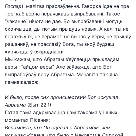
Госпад
), малітва праслаўлення. Гаворка ідзе не пра
тое, каб верна перачакаць выпрабаванні. Такое
“чаканне” нічога не дае. Бо выпрабаванні могуць
скончыцца, ды потым прыдуць новыя. А калі ты не
перажыў іх, не перамог, не вырас у веры, не прыняў
рашэнняў, не праславіў Бога, ты зноў будзеш
курчыцца ў бязраднасці.
Мы кажам, што Абрагам з’яўляецца прыкладам
веры і “айцом веры”. Але заўважце, што Бог
выпрабоўваў веру Абрагама. Менавіта так яна і
памнажалася:
И было, после сих происшествий Бог искушал
Авраама
(Быт 22,1).
Гэтая тэма адкрываецца нам таксама ў іншых
момантах Пісання:
Вспомните, что Он сделал с Авраамом, чем
искушал Исаака, что было с Иаковом в Сирской