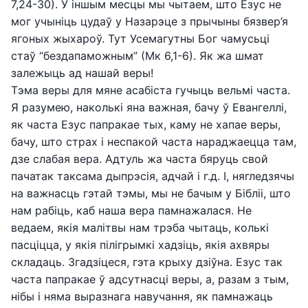
7,24-30). У іншым месцы мы чытаем, што Езус не
мог учыніць цудаў у Назарэце з прычыны бязвер’я
ягоных жыхароў. Тут Усемагутны Бог чамусьці
стаў “бездапаможным” (Мк 6,1-6). Як жа шмат
залежыць ад нашай веры!
Тэма веры для мяне асабіста гучыць вельмі часта.
Я разумею, наколькі яна важная, бачу ў Евангеллі,
як часта Езус папракае тых, каму не хапае веры,
бачу, што страх і неспакой часта нараджаецца там,
дзе слабая вера. Адтуль жа часта бяруць свой
пачатак таксама дыпрэсія, адчай і г.д. І, нягледзячы
на важнасць гэтай тэмы, мы не бачым у Бібліі, што
нам рабіць, каб наша вера памнажалася. Не
ведаем, якія малітвы нам трэба чытаць, колькі
пасціцца, у якія пілігрымкі хадзіць, якія ахвяры
складаць. Згадзіцеся, гэта крыху дзіўна. Езус так
часта папракае ў адсутнасці веры, а, разам з тым,
нібы і няма выразнага навучання, як памнажаць