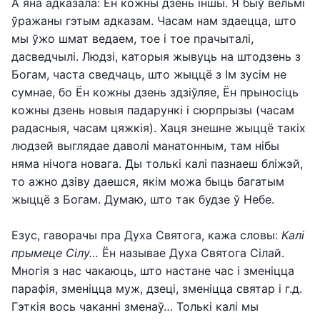
А яна адказала: Ён кожны дзень іншы. Я быў вельмі
ўражаны гэтым адказам. Часам нам здаецца, што
мы ўжо шмат ведаем, тое і тое прачыталі,
дасведчылі. Людзі, каторыя жывуць на штодзень з
Богам, часта сведчаць, што жыццё з Ім зусім не
сумнае, бо Ён кожны дзень здзіўляе, Ён прыносіць
кожны дзень новыя падарункі і сюрпрызы (часам
радасныя, часам цяжкія). Хаця знешне жыццё такіх
людзей выглядае даволі манатонным, там нібы
няма нічога новага. Ды толькі калі пазнаеш бліжэй,
то ажно дзіву даешся, якім можа быць багатым
жыццё з Богам. Думаю, што так будзе ў Небе.
Езус, гаворачы пра Духа Святога, кажа словы:
Калі
прымеце Сілу…
Ён называе Духа Святога Сілай.
Многія з нас чакаюць, што настане час і зменіцца
парафія, зменіцца муж, дзеці, зменіцца святар і г.д.
Гэткія вось чаканні зменаў… Толькі калі мы