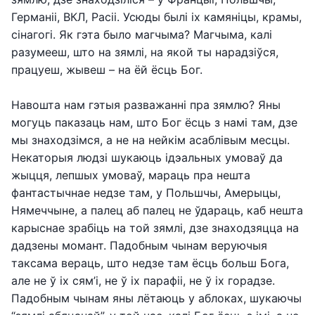
Германіі, ВКЛ, Расіі. Усюды былі іх камяніцы, крамы,
сінагогі. Як гэта было магчыма? Магчыма, калі
разумееш, што на зямлі, на якой ты нарадзіўся,
працуеш, жывеш – на ёй ёсць Бог.
Навошта нам гэтыя разважанні пра зямлю? Яны
могуць паказаць нам, што Бог ёсць з намі там, дзе
мы знаходзімся, а не на нейкім асаблівым месцы.
Некаторыя людзі шукаюць ідэальных умоваў да
жыцця, лепшых умоваў, мараць пра нешта
фантастычнае недзе там, у Польшчы, Амерыцы,
Нямеччыне, а палец аб палец не ўдараць, каб нешта
карыснае зрабіць на той зямлі, дзе знаходзяцца на
дадзены момант. Падобным чынам веруючыя
таксама вераць, што недзе там ёсць больш Бога,
але не ў іх сям’і, не ў іх парафіі, не ў іх горадзе.
Падобным чынам яны лётаюць у аблоках, шукаючы