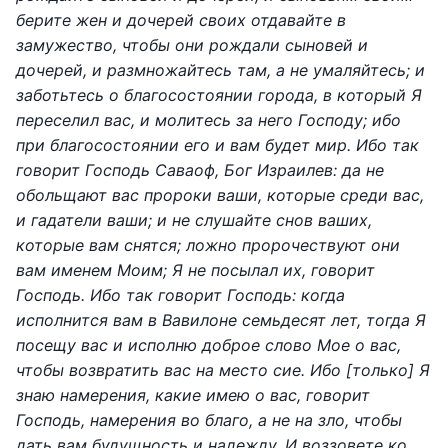
берите жен и дочерей своих отдавайте в
замужество, чтобы они рождали сыновей и
дочерей, и размножайтесь там, а не умаляйтесь; и
заботьтесь о благосостоянии города, в который Я
переселил вас, и молитесь за него Господу; ибо
при благосостоянии его и вам будет мир. Ибо так
говорит Господь Саваоф, Бог Израилев: да не
обольщают вас пророки ваши, которые среди вас,
и гадатели ваши; и не слушайте снов ваших,
которые вам снятся; ложно пророчествуют они
вам именем Моим; Я не посылал их, говорит
Господь. Ибо так говорит Господь: когда
исполнится вам в Вавилоне семьдесят лет, тогда Я
посещу вас и исполню доброе слово Мое о вас,
чтобы возвратить вас на место сие. Ибо [только] Я
знаю намерения, какие имею о вас, говорит
Господь, намерения во благо, а не на зло, чтобы
дать вам будущность и надежду. И воззовете ко