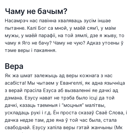
Чаму не бачым?
Насамрэч нас павінна хваляваць зусім іншае
пытанне. Калі Бог са мной, у маёй сям’і, у маім
мужы, у маёй парафіі, на той зямлі, дзе я жыву, то
чаму я Яго не бачу? Чаму не чую? Адказ утоены ў
тэме веры і пакаяння.
Вера
Як жа шмат залежыць ад веры кожнага з нас
асабіста! Мы чытаем у Евангеллі, як адна язычніца
з верай прасіла Езуса аб вызваленні яе дачкі ад
дэмана. Езусу нават не трэба было ісці да той
дачкі, казаць таемныя і “моцныя” малітвы,
ускладаць рукі і г.д. Ён проста сказаў Сваё Слова, і
дачка недзе там, дзе яна ў той час была, стала
свабоднай. Езусу хапіла веры гэтай жанчыны (Мк