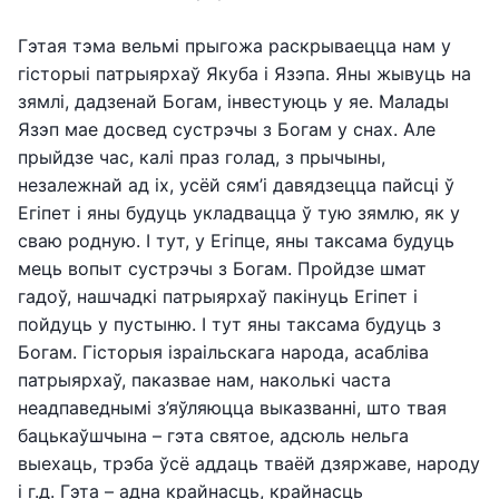
Гэтая тэма вельмі прыгожа раскрываецца нам у
гісторыі патрыярхаў Якуба і Язэпа. Яны жывуць на
зямлі, дадзенай Богам, інвестуюць у яе. Малады
Язэп мае досвед сустрэчы з Богам у снах. Але
прыйдзе час, калі праз голад, з прычыны,
незалежнай ад іх, усёй сям’і давядзецца пайсці ў
Егіпет і яны будуць укладвацца ў тую зямлю, як у
сваю родную. І тут, у Егіпце, яны таксама будуць
мець вопыт сустрэчы з Богам. Пройдзе шмат
гадоў, нашчадкі патрыярхаў пакінуць Егіпет і
пойдуць у пустыню. І тут яны таксама будуць з
Богам. Гісторыя ізраільскага народа, асабліва
патрыярхаў, паказвае нам, наколькі часта
неадпаведнымі з’яўляюцца выказванні, што твая
бацькаўшчына – гэта святое, адсюль нельга
выехаць, трэба ўсё аддаць тваёй дзяржаве, народу
і г.д. Гэта – адна крайнасць, крайнасць