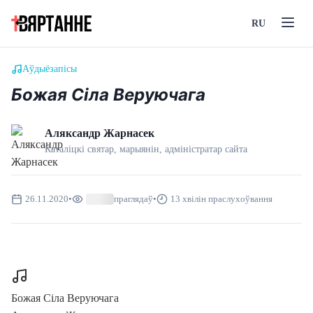
RU
Аўдыёзапісы
Божая Сіла Веруючага
Аляксандр Жарнасек
Каталіцкі святар, марыянін, адмiнiстратар сайта
26.11.2020
•
праглядаў
•
13 хвілін праслухоўвання
Божая Сіла Веруючага