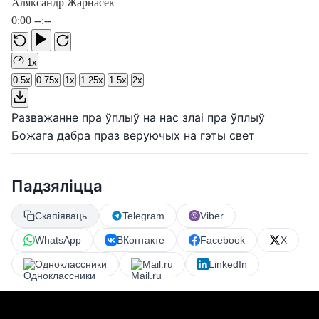
Аляксандр Жарнасек
0:00
--:--
1x
0.5x
0.75x
1x
1.25x
1.5x
2x
Разважанне пра ўплыў на нас злаі пра ўплыў
Божага дабра праз веруючых на гэты свет
Падзяліцца
Скапіяваць
Telegram
Viber
WhatsApp
ВКонтакте
Facebook
X
Одноклассники
Mail.ru
LinkedIn