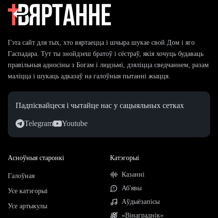
Гэта сайт для тых, хто вяртаецца і шчыра шукае свой Дом і яго
Гаспадара. Тут ты знойдзеш братоў і сёстраў, якія хочуць будаваць
правільныя адносіны з Богам і людзьмі, дзяліцца сведчаннем, разам
маліцца і шукаць адказаў на галоўныя пытанні жыцця.
Падпісвайцеся і чытайце нас у сацыяльных сетках
Telegram
Youtube
Асноўныя старонкі
Катэгорыі
Казанні
Галоўная
Аб'явы
Усе катэгорыі
Аўдыёзапісы
Усе артыкулы