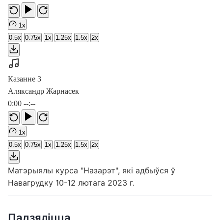
1x
0.5x
0.75x
1x
1.25x
1.5x
2x
Казанне 3
Аляксандр Жарнасек
0:00
--:--
1x
0.5x
0.75x
1x
1.25x
1.5x
2x
Матэрыялы курса "Назарэт", які адбыўся ў
Навагрудку 10-12 лютага 2023 г.
Падзяліцца