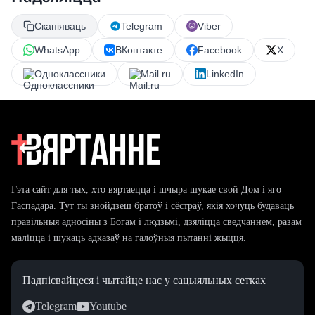
Скапіяваць
Telegram
Viber
WhatsApp
ВКонтакте
Facebook
X
Одноклассники
Mail.ru
LinkedIn
Гэта сайт для тых, хто вяртаецца і шчыра шукае свой Дом і яго
Гаспадара. Тут ты знойдзеш братоў і сёстраў, якія хочуць будаваць
правільныя адносіны з Богам і людзьмі, дзяліцца сведчаннем, разам
маліцца і шукаць адказаў на галоўныя пытанні жыцця.
Падпісвайцеся і чытайце нас у сацыяльных сетках
Telegram
Youtube