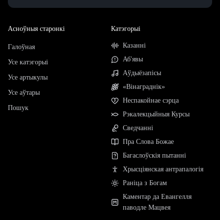
Асноўныя старонкі
Катэгорыі
Казанні
Галоўная
Аб'явы
Усе катэгорыі
Аўдыёзапісы
Усе артыкулы
«Вінаграднік»
Усе аўтары
Неспакойнае сэрца
Пошук
Рэкалекцыйныя Курсы
Сведчанні
Пра Слова Божае
Багаслоўскія пытанні
Хрысціянская антрапалогія
Раніца з Богам
Каментар да Евангелля
паводле Мацвея