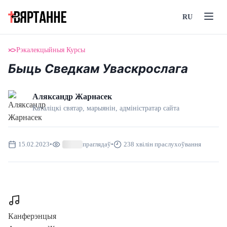
RU
Рэкалекцыйныя Курсы
Быць Сведкам Уваскрослага
Аляксандр Жарнасек
Каталіцкі святар, марыянін, адмiнiстратар сайта
15.02.2023
•
праглядаў
•
238 хвілін праслухоўвання
Канферэнцыя