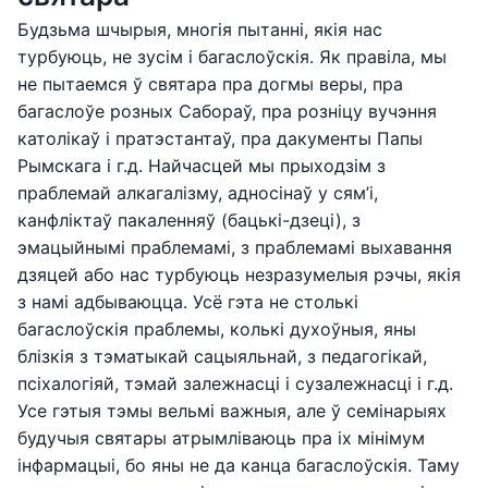
Будзьма шчырыя, многія пытанні, якія нас
турбуюць, не зусім і багаслоўскія. Як правіла, мы
не пытаемся ў святара пра догмы веры, пра
багаслоўе розных Сабораў, пра розніцу вучэння
католікаў і пратэстантаў, пра дакументы Папы
Рымскага і г.д. Найчасцей мы прыходзім з
праблемай алкагалізму, адносінаў у сям’і,
канфліктаў пакаленняў (бацькі-дзеці), з
эмацыйнымі праблемамі, з праблемамі выхавання
дзяцей або нас турбуюць незразумелыя рэчы, якія
з намі адбываюцца. Усё гэта не столькі
багаслоўскія праблемы, колькі духоўныя, яны
блізкія з тэматыкай сацыяльнай, з педагогікай,
псіхалогіяй, тэмай залежнасці і сузалежнасці і г.д.
Усе гэтыя тэмы вельмі важныя, але ў семінарыях
будучыя святары атрымліваюць пра іх мінімум
інфармацыі, бо яны не да канца багаслоўскія. Таму