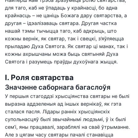
Найперш нам трэба зразумець ролю святарства,
для таго, каб не ўпадаць у крайнасці, бо адна
крайнасць – не цаніць Божага дару святарства, а
другая – ідэалізаваць святара. Другая частка
нашай тэмы тычыцца таго, каб адкрыць, што
кожны вернік, як святар, так і свецкі, з’яўляецца
прыладаю Духа Святога. Як святар ці манах, так і
кожны ахрышчаны можа быць святыняй Духа
Святога і разумець праўды духоўнага жыцця.
І. Роля святарства
Значэнне саборнага багаслоўя
У першыя стагоддзі хрысціянства святары не былі
выразна аддзеленыя ад іншых вернікаў, як гэта
сталася пасля. Лідары ранніх хрысціянскіх
супольнасцяў былі звычайнымі людзьмі, ў іх былі
сем’і, яны працавалі, зараблялі на сваё ўтрыманне.
Але з цягам часу святары пачалі станавіцца