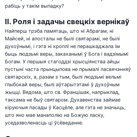
рабіць у такім выпадку?
ІІ. Роля і задачы свецкіх вернікаў
Найперш трэба памятаць, што ні Абрагам, ні
Майсей, ні апосталы не былі святарамі, не былі
духоўнымі, і гэта ні кроплі не перашкаджала ім
быць людзьмі веры, закаханымі ў Бога і вадзімымі
Богам. У першыя стагоддзі хрысціянства айцы
пустыні часта прынцыпова не прымалі пасвячэнняў
святарскіх, а, разам з тым, былі людзьмі вельмі
глыбокай веры, былі аўтарытэтамі ў духоўным
жыцці. Вядома, што св. Францішак, напрыклад,
таксама не быў святаром. Духавенства займае
кіруючыя пасады ў Касцёле, але гэта не значыць,
што яно мае манаполію на Божую ласку,
уседазволенасць ці ўсёведанне.