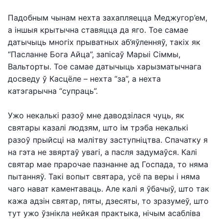
Падобным чынам нехта захапляецца Меджугор’ем,
а іншыя крытычна ставяцца да яго. Тое самае
датычыць многіх прыватных аб’яўленняў, такіх як
“Пасланне Бога Айца”, запісаў Марыі Сіммы,
Вальторты. Тое самае датычыць харызматычнага
досведу ў Касцёле – нехта “за”, а нехта
катэгарычна “супраць”.
Ужо некалькі разоў мне даводзілася чуць, як
святары казалі людзям, што ім трэба некалькі
разоў прыйсці на малітву заступніцтва. Спачатку я
на гэта не звяртаў увагі, а пасля задумаўся. Калі
святар мае прарочае пазнанне ад Госпада, то няма
пытанняў. Такі вопыт святара, усё па веры і няма
чаго нават каментаваць. Але калі я ўбачыў, што так
кажа адзін святар, пяты, дзесяты, то зразумеў, што
тут ужо ўзнікла нейкая практыка, нічым асабліва