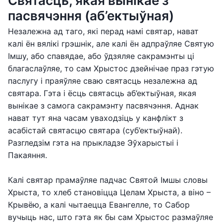
Святасць, якая вынікае з
пасвячэння (аб’ектыўная)
Незалежна ад таго, які перад намі святар, нават
калі ён вялікі грэшнік, але калі ён адпраўляе Святую
Імшу, або спавядае, або ўдзяляе сакрамэнты ці
благаслаўляе, то сам Хрыстос дзейнічае праз гэтую
паслугу і праяўляе сваю святасць незалежна ад
святара. Гэта і ёсць святасць аб’ектыўная, якая
вынікае з самога сакрамэнту пасвячэння. Аднак
нават тут яна часам уваходзіць у канфлікт з
асабістай святасцю святара (суб’ектыўнай).
Разгледзім гэта на прыкладзе Эўхарыстыі і
Пакаяння.
Калі святар прамаўляе падчас Святой Імшы словы
Хрыста, то хлеб становіцца Целам Хрыста, а віно –
Крывёю, а калі чытаецца Евангелле, то Сабор
вучыць нас, што гэта як бы сам Хрыстос размаўляе