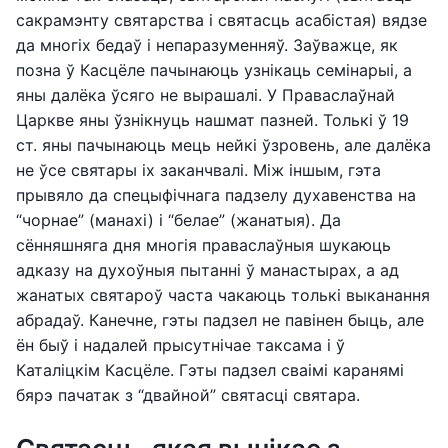
сакрамэнту святарства і святасць асабістая) вядзе
да многіх бедаў і непаразуменняў. Заўважце, як
позна ў Касцёле пачынаюць узнікаць семінарыі, а
яны далёка ўсяго не вырашалі. У Праваслаўнай
Царкве яны ўзнікнуць нашмат пазней. Толькі ў 19
ст. яны пачынаюць мець нейкі ўзровень, але далёка
не ўсе святары іх заканчвалі. Між іншым, гэта
прывяло да спецыфічнага падзелу духавенства на
“чорнае” (манахі) і “белае” (жанатыя). Да
сённяшняга дня многія праваслаўныя шукаюць
адказу на духоўныя пытанні ў манастырах, а ад
жанатых святароў часта чакаюць толькі выканання
абрадаў. Канечне, гэты падзел не павінен быць, але
ён быў і надалей прысутнічае таксама і ў
Каталіцкім Касцёле. Гэты падзел сваімі каранямі
бярэ пачатак з “двайной” святасці святара.