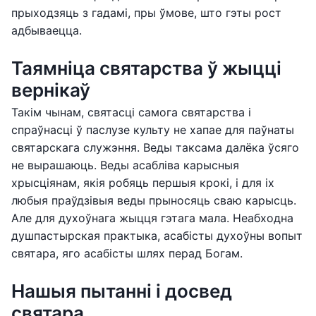
прыходзяць з гадамі, пры ўмове, што гэты рост
адбываецца.
Таямніца святарства ў жыцці
вернікаў
Такім чынам, святасці самога святарства і
спраўнасці ў паслузе культу не хапае для паўнаты
святарскага служэння. Веды таксама далёка ўсяго
не вырашаюць. Веды асабліва карысныя
хрысціянам, якія робяць першыя крокі, і для іх
любыя праўдзівыя веды прыносяць сваю карысць.
Але для духоўнага жыцця гэтага мала. Неабходна
душпастырская практыка, асабісты духоўны вопыт
святара, яго асабісты шлях перад Богам.
Нашыя пытанні і досвед
святара