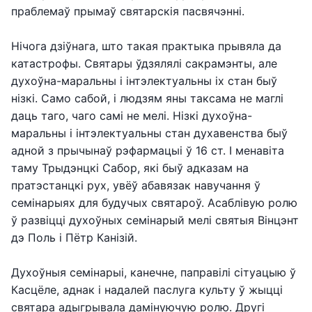
праблемаў прымаў святарскія пасвячэнні.
Нічога дзіўнага, што такая практыка прывяла да
катастрофы. Святары ўдзялялі сакрамэнты, але
духоўна-маральны і інтэлектуальны іх стан быў
нізкі. Само сабой, і людзям яны таксама не маглі
даць таго, чаго самі не мелі. Нізкі духоўна-
маральны і інтэлектуальны стан духавенства быў
адной з прычынаў рэфармацыі ў 16 ст. І менавіта
таму Трыдэнцкі Сабор, які быў адказам на
пратэстанцкі рух, увёў абавязак навучання ў
семінарыях для будучых святароў. Асаблівую ролю
ў развіцці духоўных семінарый мелі святыя Вінцэнт
дэ Поль і Пётр Канізій.
Духоўныя семінарыі, канечне, паправілі сітуацыю ў
Касцёле, аднак і надалей паслуга культу ў жыцці
святара адыгрывала дамінуючую ролю. Другі