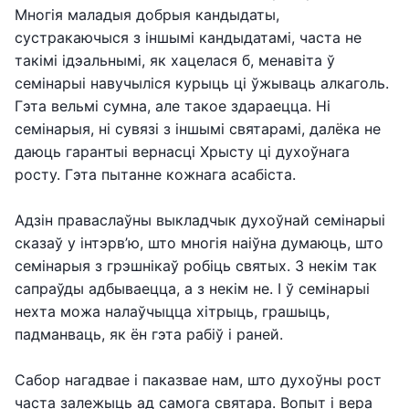
Многія маладыя добрыя кандыдаты,
сустракаючыся з іншымі кандыдатамі, часта не
такімі ідэальнымі, як хацелася б, менавіта ў
семінарыі навучыліся курыць ці ўжываць алкаголь.
Гэта вельмі сумна, але такое здараецца. Ні
семінарыя, ні сувязі з іншымі святарамі, далёка не
даюць гарантыі вернасці Хрысту ці духоўнага
росту. Гэта пытанне кожнага асабіста.
Адзін праваслаўны выкладчык духоўнай семінарыі
сказаў у інтэрв’ю, што многія наіўна думаюць, што
семінарыя з грэшнікаў робіць святых. З некім так
сапраўды адбываецца, а з некім не. І ў семінарыі
нехта можа налаўчыцца хітрыць, грашыць,
падманваць, як ён гэта рабіў і раней.
Сабор нагадвае і паказвае нам, што духоўны рост
часта залежыць ад самога святара. Вопыт і вера