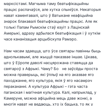
марксістамі. Магчыма таму беатыфікацыйны
працэс распачаўся, але хутка спыніўся. Некаторыя
нават каментавалі, што ў Ватыкане неафіцыйна
знарок блакавалі беатыфікацыйны працэс. Але як
толькі Папам Рымскім стаў езуіт з Лацінскай
Амерыкі, адразу адбылася беатыфікацыя і ў хуткім
часе кананізацыя арцыбіскупа Рамэро.
Нам часам здаецца, што ўсе святары павінны быць
аднолькавымі, але жыццё паказвае іншае. Цікава,
што ў Еўропе даволі насцярожана ставяцца да
святароў з Афрыкі. Чаму? Бо не заўсёды проста
можна праверыць, які ўплыў на яго аказвае яго
паходжанне, яго культура, якія ў яго насамрэч
перакананні. А культура Афрыкі – гэта часта
паганская і магічная культура. Калі, напрыклад, у
Камеруне, можна афіцыйна мець дзве жонкі, а
многія нават не ведаюць, хто іх бацька, то як у