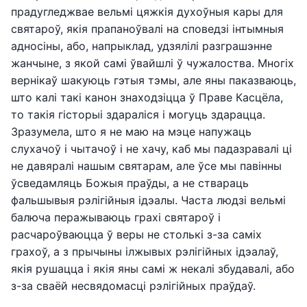
прадугледжвае вельмі цяжкія духоўныя кары для
святароў, якія прапаноўвалі на споведзі інтымныя
адносіны, або, напрыклад, удзялілі разграшэнне
жанчыне, з якой самі ўвайшлі ў чужалоства. Многіх
вернікаў шакуюць гэтыя тэмы, але яны паказваюць,
што калі такі канон знаходзіцца ў Праве Касцёла,
то такія гісторыі здараліся і могуць здарацца.
Зразумела, што я не маю на мэце напужаць
слухачоў і чытачоў і не хачу, каб мы падазравалі ці
не давяралі нашым святарам, але ўсе мы павінны
ўсведамляць Божыя праўды, а не ствараць
фальшывыя рэлігійныя ідэалы. Часта людзі вельмі
балюча перажываюць грахі святароў і
расчароўваюцца ў веры не столькі з-за саміх
грахоў, а з прычыны ілжывых рэлігійных ідэалаў,
якія рушацца і якія яны самі ж некалі збудавалі, або
з-за сваёй несвядомасці рэлігійных праўдаў.