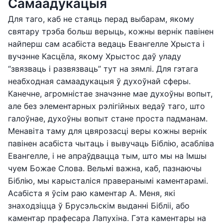
Самаадукацыя
Для таго, каб не стаяць перад выбарам, якому
святару трэба больш верыць, кожны вернік павінен
найперш сам асабіста ведаць Евангелле Хрыста і
вучэнне Касцёла, якому Хрыстос даў уладу
“звязваць і развязваць” тут на зямлі. Для гэтага
неабходная самаадукацыя ў духоўнай сферы.
Канечне, агромністае значэнне мае духоўны вопыт,
але без элементарных рэлігійных ведаў таго, што
галоўнае, духоўны вопыт стане проста падманам.
Менавіта таму для цвярозасці веры кожны вернік
павінен асабіста чытаць і вывучаць Біблію, асабліва
Евангелле, і не апраўдвацца тым, што мы на Імшы
чуем Божае Слова. Вельмі важна, каб, пазнаючы
Біблію, мы карысталіся праверанымі каментарамі.
Асабіста я ўсім раю каментар А. Меня, які
знаходзіцца ў Брусэльскім выданні Бібліі, або
каментар прафесара Лапухіна. Гэта каментары на