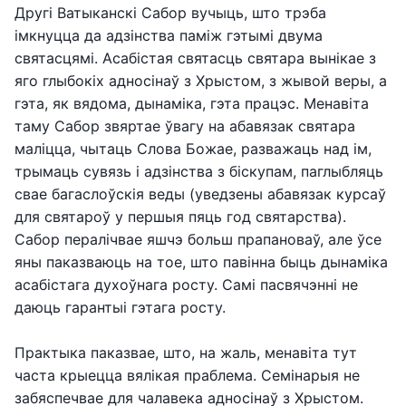
Другі Ватыканскі Сабор вучыць, што трэба
імкнуцца да адзінства паміж гэтымі двума
святасцямі. Асабістая святасць святара вынікае з
яго глыбокіх адносінаў з Хрыстом, з жывой веры, а
гэта, як вядома, дынаміка, гэта працэс. Менавіта
таму Сабор звяртае ўвагу на абавязак святара
маліцца, чытаць Слова Божае, разважаць над ім,
трымаць сувязь і адзінства з біскупам, паглыбляць
свае багаслоўскія веды (уведзены абавязак курсаў
для святароў у першыя пяць год святарства).
Сабор пералічвае яшчэ больш прапановаў, але ўсе
яны паказваюць на тое, што павінна быць дынаміка
асабістага духоўнага росту. Самі пасвячэнні не
даюць гарантыі гэтага росту.
Практыка паказвае, што, на жаль, менавіта тут
часта крыецца вялікая праблема. Семінарыя не
забяспечвае для чалавека адносінаў з Хрыстом.