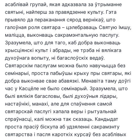
асаблівай групай, якая адказвала за ўтрыманне
святыні, найперш за правядзенне культу. Гэта
прывяло да пераканання сярод вернікаў, што
галоўная роля святара – цэлебраваць Святую Імшу,
маліцца, выконваць сакрамэнтальную паслугу.
Зразумела, што для таго, каб добра выконваць
хрысціянскі культ і абрады, не трэба ні вялікага
духоўнага вопыту, ні багаслоўскіх ведаў.
Святарскім паслугам можна было навучыцца без
семінарыі, проста пабыўшы крыху пры святары, які
добра выконвае свае абавязкі. Менавіта таму доўгі
час у Касцёле не было семінарый. Зразумела, што
былі вялікія багасловы, былі духоўныя лідары,
настаўнікі, манахі, але для спаўнення самой
святарскай паслугі хапала веры і рытуальнай
спраўнасці, калі можна так сказаць. Кандыдат
проста прасіў біскупа аб удзяленні сакрамэнту
святарства і пасля кароткіх курсаў без асаблівых