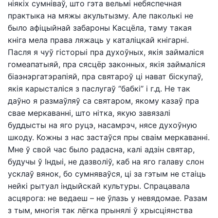
ніякіх сумніваў, што гэта вельмі небяспечная
практыка на мяжы акультызму. Але паколькі не
было афіцыйнай забароны Касцёла, таму такая
кніга мела права ляжаць у каталіцкай кнігарні.
Пасля я чуў гісторыі пра духоўных, якія займаліся
гомеапатыяй, пра сясцёр законных, якія займаліся
біаэнэргатэрапіяй, пра святароў ці нават біскупаў,
якія карысталіся з паслугаў “бабкі” і г.д. Не так
даўно я размаўляў са святаром, якому казаў пра
свае меркаванні, што нітка, якую завязалі
буддысты на яго руцэ, насамрэч, нясе духоўную
шкоду. Кожны з нас застаўся пры сваім меркаванні.
Мне ў свой час было радасна, калі адзін святар,
будучы ў Індыі, не дазволіў, каб на яго галаву слон
усклаў вянок, бо сумняваўся, ці за гэтым не стаіць
нейкі рытуал індыйскай культуры. Спрацавала
асцярога: не ведаеш – не ўлазь у невядомае. Разам
з тым, многія так лёгка прынялі ў хрысціянства