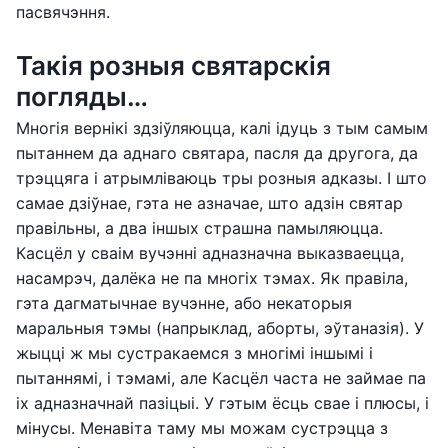
пасвячэння.
Такія розныя святарскія
погляды…
Многія вернікі здзіўляюцца, калі ідуць з тым самым
пытаннем да аднаго святара, пасля да другога, да
трэццяга і атрымліваюць тры розныя адказы. І што
самае дзіўнае, гэта не азначае, што адзін святар
правільны, а два іншых страшна памыляюцца.
Касцёл у сваім вучэнні адназначна выказваецца,
насамрэч, далёка не па многіх тэмах. Як правіла,
гэта дагматычнае вучэнне, або некаторыя
маральныя тэмы (напрыклад, аборты, эўтаназія). У
жыцці ж мы сустракаемся з многімі іншымі і
пытаннямі, і тэмамі, але Касцёл часта не займае па
іх адназначнай пазіцыі. У гэтым ёсць свае і плюсы, і
мінусы. Менавіта таму мы можам сустрэцца з