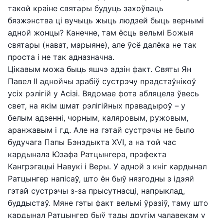
такой краіне святары будуць захоўваць
бязжэнства ці вучыць жыць людзей быць вернымі
адной жонцы? Канечне, там ёсць вельмі Божыя
святары (нават, марыяне), але ўсё далёка не так
проста і не так адназначна.
Цікавым можа быць яшчэ адзін факт. Святы Ян
Павел ІІ аднойчы зрабіў сустрэчу прадстаўнікоў
усіх рэлігій у Асізі. Вядомае фота абляцела ўвесь
свет, на якім шмат рэлігійных правадыроў – у
белым адзенні, чорным, каляровым, ружовым,
аранжавым і г.д. Але на гэтай сустрэчы не было
будучага Папы Бэнэдыкта XVI, а на той час
кардынала Юзафа Ратцынгера, прэфекта
Кангрэгацыі Навукі і Веры. У адной з кніг кардынал
Ратцынгер напісаў, што ён быў нязгодны з ідэяй
гэтай сустрэчы з-за прысутнасці, напрыклад,
буддыстаў. Мяне гэты факт вельмі ўразіў, таму што
кардынал Ратцынгер быў тады другім чалавекам у