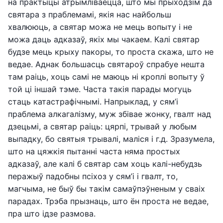
на практыцы атрымліваецца, што мы прыходзім да
святара з праблемамі, якія нас найбольш
хвалююць, а святар можа не мець вопыту і не
можа даць адказаў, якіх мы чакаем. Калі святар
будзе мець крыху пакоры, то проста скажа, што не
ведае. Аднак большасць святароў спрабуе нешта
там раіць, хоць самі не маюць ні кроплі вопыту ў
той ці іншай тэме. Часта такія парады могуць
стаць катастрафічнымі. Напрыклад, у сям’і
праблема алкагалізму, муж збівае жонку, гвалт над
дзецьмі, а святар раіць: цярпі, трывай у любым
выпадку, бо святыя трывалі, маліся і г.д. Зразумела,
што на цяжкія пытанні часта няма простых
адказаў, але калі б святар сам хоць калі-небудзь
перажыў падобны псіхоз у сям’і і гвалт, то,
магчыма, не быў бы такім самаўпэўненым у сваіх
парадах. Трэба прызнаць, што ён проста не ведае,
пра што ідзе размова.