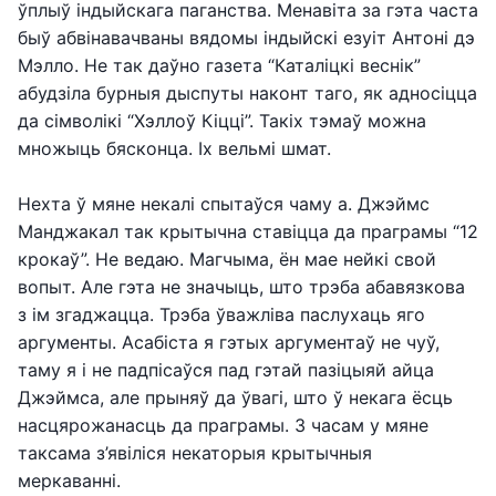
ўплыў індыйскага паганства. Менавіта за гэта часта
быў абвінавачваны вядомы індыйскі езуіт Антоні дэ
Мэлло. Не так даўно газета “Каталіцкі веснік”
абудзіла бурныя дыспуты наконт таго, як адносіцца
да сімволікі “Хэллоў Кіцці”. Такіх тэмаў можна
множыць бясконца. Іх вельмі шмат.
Нехта ў мяне некалі спытаўся чаму а. Джэймс
Манджакал так крытычна ставіцца да праграмы “12
крокаў”. Не ведаю. Магчыма, ён мае нейкі свой
вопыт. Але гэта не значыць, што трэба абавязкова
з ім згаджацца. Трэба ўважліва паслухаць яго
аргументы. Асабіста я гэтых аргументаў не чуў,
таму я і не падпісаўся пад гэтай пазіцыяй айца
Джэймса, але прыняў да ўвагі, што ў некага ёсць
насцярожанасць да праграмы. З часам у мяне
таксама з’явіліся некаторыя крытычныя
меркаванні.