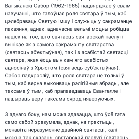
Ватыканскі Сабор (1962-1965) пацвярджае ў сваім
навучанні, што галоўная роля святара ў тым, каб
цэлебраваць Святую Імшу і служыць у сакрамэнце
пакаяння, аднак, адначасна вельмі моцны робіцца
націск на тое, што святасць святарскай паслугі
вынікае як з самога сакрамэнту святарства
(святасць аб’ектыўная), так і з асабістай святасці
святара, якая ёсць вынікам яго асабістых
адносінаў з Хрыстом (святасць суб’ектыўная).
Сабор падкрэсліў, што роля святара не толькі ў
тым, каб верна выконваць рэлігійныя абрады, але
таксама ў тым, каб прапаведаваць Евангелле і
пашыраць веру таксама сярод няверуючых.
З аднаго боку, нам можа здавацца, што ўсё гэта
само сабой зразумела, аднак, на практыцы,
менавіта неразуменне двайной святасці, калі
можна так сказаць, святарскай паслугі (святасць