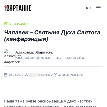
RU
«Вінаграднік»
Чалавек – Святыня Духа Святога
(канферэнцыя)
Аляксандр Жарнасек
Каталіцкі святар, марыянін, адмiнiстратар сайта
26.04.2018
•
праглядаў
•
22 хвілін чытання
Наша тэма будзе раскрывацца ў двух частках.