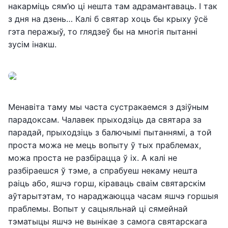
накарміць сям’ю ці нешта там адрамантаваць. І так
з дня на дзень… Калі б святар хоць бы крыху ўсё
гэта перажыў, то глядзеў бы на многія пытанні
зусім інакш.
Менавіта таму мы часта сустракаемся з дзіўным
парадоксам. Чалавек прыходзіць да святара за
парадай, прыходзіць з балючымі пытаннямі, а той
проста можа не мець вопыту ў тых праблемах,
можа проста не разбірацца ў іх. А калі не
разбіраешся ў тэме, а спрабуеш некаму нешта
раіць або, яшчэ горш, кіраваць сваім святарскім
аўтарытэтам, то нараджаюцца часам яшчэ горшыя
праблемы. Вопыт у сацыяльнай ці сямейнай
тэматыцы яшчэ не вынікае з самога святарскага