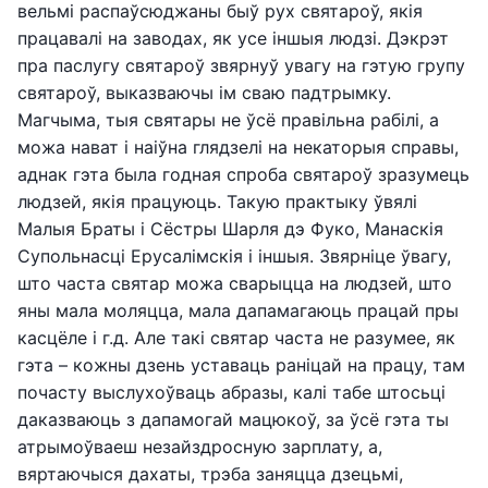
вельмі распаўсюджаны быў рух святароў, якія
працавалі на заводах, як усе іншыя людзі. Дэкрэт
пра паслугу святароў звярнуў увагу на гэтую групу
святароў, выказваючы ім сваю падтрымку.
Магчыма, тыя святары не ўсё правільна рабілі, а
можа нават і наіўна глядзелі на некаторыя справы,
аднак гэта была годная спроба святароў зразумець
людзей, якія працуюць. Такую практыку ўвялі
Малыя Браты і Сёстры Шарля дэ Фуко, Манаскія
Супольнасці Ерусалімскія і іншыя. Звярніце ўвагу,
што часта святар можа сварыцца на людзей, што
яны мала моляцца, мала дапамагаюць працай пры
касцёле і г.д. Але такі святар часта не разумее, як
гэта – кожны дзень уставаць раніцай на працу, там
почасту выслухоўваць абразы, калі табе штосьці
даказваюць з дапамогай мацюкоў, за ўсё гэта ты
атрымоўваеш незайздросную зарплату, а,
вяртаючыся дахаты, трэба заняцца дзецьмі,