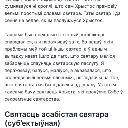
сумняваўся ні кроплі, што сам Хрыстос прамовіў
вельмі простымі словамі святара. Гэты святар і да
сёння не ведае, як ім паслужыўся Хрыстос.
Таксама было некалькі гісторый, калі людзі
спавядаліся, а я перажываў за іх, бо ведаў, якія
праблемы меў той ці іншы святар, а ў адным
выпадку нават ішло да таго, што святару меліся
забараніць спаўняць святарскую паслугу. Я
перажываў, баяўся, маліўся, а аказвалася, што
споведзі былі вельмі плённымі, нягледзячы на тое,
што святары тыя былі далёкія ад ідэалу. У гэтым
таксама бачу святасць Хрыста, які праяўляе Сябе ў
сакрамэнце святарства.
Святасць асабістая святара
(суб’ектыўная)