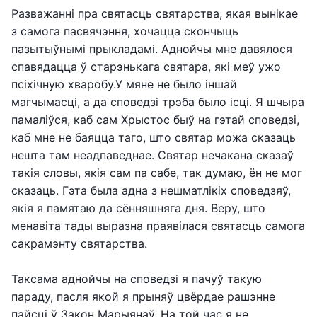
Разважанні пра святасць святарства, якая вынікае
з самога пасвячэння, хочацца скончыць
пазытыўнымі прыкладамі. Аднойчы мне давялося
спавядацца ў старэнькага святара, які меў ужо
псіхічную хваробу.У мяне не было іншай
магчымасці, а да споведзі трэба было ісці. Я шчыра
памаліўся, каб сам Хрыстос быў на гэтай споведзі,
каб мне не баяцца таго, што святар можа сказаць
нешта там неадпаведнае. Святар нечакана сказаў
такія словы, якія сам па сабе, так думаю, ён не мог
сказаць. Гэта была адна з нешматлікіх споведзяў,
якія я памятаю да сённяшняга дня. Веру, што
менавіта тады выразна праявілася святасць самога
сакрамэнту святарства.
Таксама аднойчы на споведзі я пачуў такую
параду, пасля якой я прыняў цвёрдае рашэнне
пайсці ў Закон Марыянаў. На той час я не