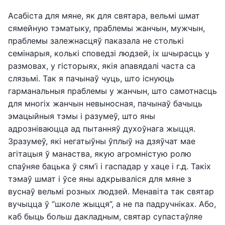
Асабіста для мяне, як для святара, вельмі шмат
сямейную тэматыку, праблемы жанчын, мужчын,
праблемы залежнасцяў паказала не столькі
семінарыя, колькі споведзі людзей, іх шчырасць у
размовах, у гісторыях, якія апавядалі часта са
слязьмі. Так я пачынаў чуць, што існуюць
гарманальныя праблемы у жанчын, што самотнасць
для многіх жанчын невыносная, пачынаў бачыць
эмацыйныя тэмы і разумеў, што яны
адрозніваюцца ад пытанняў духоўнага жыцця.
Зразумеў, які негатыўны ўплыў на дзяўчат мае
агітацыя ў манаства, якую агромністую ролю
спаўняе бацька ў сям’і і гаспадар у хаце і г.д. Такіх
тэмаў шмат і ўсе яны адкрываліся для мяне з
вуснаў вельмі розных людзей. Менавіта так святар
вучыцца ў “школе жыцця”, а не па падручніках. Або,
каб быць больш дакладным, святар супастаўляе