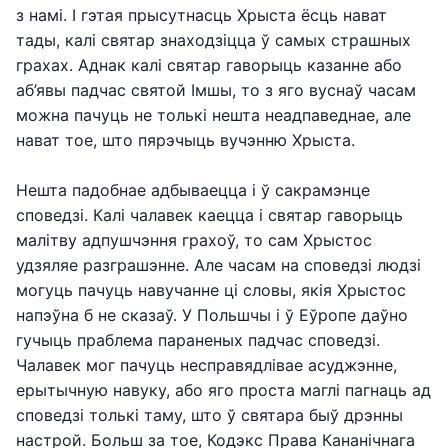
з намі. І гэтая прысутнасць Хрыста ёсць нават
тады, калі святар знаходзіцца ў самых страшных
грахах. Аднак калі святар гаворыць казанне або
аб’явы падчас святой Імшы, то з яго вуснаў часам
можна пачуць не толькі нешта неадпаведнае, але
нават тое, што пярэчыць вучэнню Хрыста.
Нешта падобнае адбываецца і ў сакрамэнце
споведзі. Калі чалавек каецца і святар гаворыць
малітву адпушчэння грахоў, то сам Хрыстос
удзяляе разграшэнне. Але часам на споведзі людзі
могуць пачуць навучанне ці словы, якія Хрыстос
напэўна б не сказаў. У Польшчы і ў Еўропе даўно
гучыць праблема параненых падчас споведзі.
Чалавек мог пачуць несправядлівае асуджэнне,
ерытычную навуку, або яго проста маглі пагнаць ад
споведзі толькі таму, што ў святара быў дрэнны
настрой. Больш за тое, Кодэкс Права Кананічнага