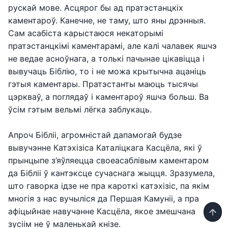
рускай мове. Асцярог бы ад пратэстанцкіх
каментароў. Канечне, не таму, што яны дрэнныя.
Сам асабіста карыстаюся некаторымі
пратэстанцкімі каментарамі, але калі чалавек яшчэ
не ведае асноўнага, а толькі пачынае цікавіцца і
вывучаць Біблію, то і не можа крытычна ацаніць
гэтыя каментары. Пратэстанты маюць тысячы
цэркваў, а поглядаў і каментароў яшчэ больш. Ва
ўсім гэтым вельмі лёгка заблукаць.
Апроч Бібліі, агромністай дапамогай будзе
вывучэнне Катэхізіса Каталіцкага Касцёла, які ў
прынцыпе з’яўляецца своеасаблівым каментаром
да Бібліі ў кантэксце сучаснага жыцця. Зразумела,
што гаворка ідзе не пра кароткі катэхізіс, па якім
многія з нас вучыліся да Першая Камуніі, а пра
афіцыйнае навучанне Касцёла, якое змешчана
зусіім не ў маленькай кнізе.