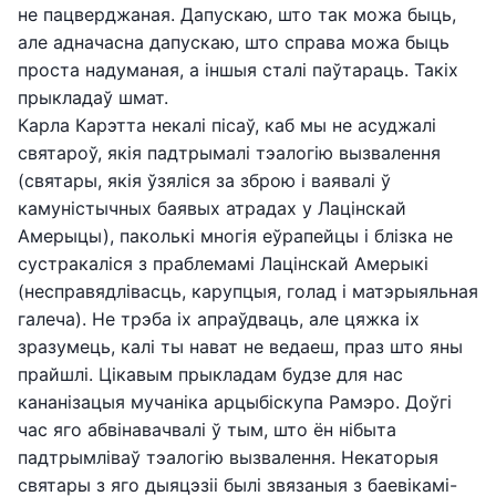
не пацверджаная. Дапускаю, што так можа быць,
але адначасна дапускаю, што справа можа быць
проста надуманая, а іншыя сталі паўтараць. Такіх
прыкладаў шмат.
Карла Карэтта некалі пісаў, каб мы не асуджалі
святароў, якія падтрымалі тэалогію вызвалення
(святары, якія ўзяліся за зброю і ваявалі ў
камуністычных баявых атрадах у Лацінскай
Амерыцы), паколькі многія еўрапейцы і блізка не
сустракаліся з праблемамі Лацінскай Амерыкі
(несправядлівасць, карупцыя, голад і матэрыяльная
галеча). Не трэба іх апраўдваць, але цяжка іх
зразумець, калі ты нават не ведаеш, праз што яны
прайшлі. Цікавым прыкладам будзе для нас
кананізацыя мучаніка арцыбіскупа Рамэро. Доўгі
час яго абвінавачвалі ў тым, што ён нібыта
падтрымліваў тэалогію вызвалення. Некаторыя
святары з яго дыяцэзіі былі звязаныя з баевікамі-