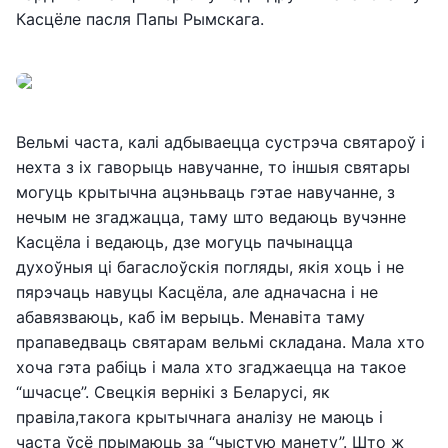
Касцёле пасля Папы Рымскага.
Вельмі часта, калі адбываецца сустрэча святароў і
нехта з іх гаворыць навучанне, то іншыя святары
могуць крытычна ацэньваць гэтае навучанне, з
нечым не згаджацца, таму што ведаюць вучэнне
Касцёла і ведаюць, дзе могуць пачынацца
духоўныя ці багаслоўскія погляды, якія хоць і не
пярэчаць навуцы Касцёла, але адначасна і не
абавязваюць, каб ім верыць. Менавіта таму
прапаведваць святарам вельмі складана. Мала хто
хоча гэта рабіць і мала хто згаджаецца на такое
“шчасце”. Свецкія вернікі з Беларусі, як
правіла,такога крытычнага аналізу не маюць і
часта ўсё прымаюць за “чыстую манету”. Што ж