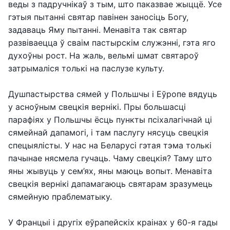
веды з падручнікаў з тым, што паказвае жыццё. Усе
гэтыя пытанні святар павінен заносіць Богу,
задаваць Яму пытанні. Менавіта так святар
развіваецца ў сваім пастырскім служэнні, гэта яго
духоўны рост. На жаль, вельмі шмат святароў
затрымаліся толькі на паслузе культу.
Душпастырства сямей у Польшчы і Еўропе вядуць
у асноўным свецкія вернікі. Пры большасці
парафіях у Польшчы ёсць пункты псіхалагічнай ці
сямейнай дапамогі, і там паслугу нясуць свецкія
спецыялісты. У нас на Беларусі гэтая тэма толькі
пачынае нясмела гучаць. Чаму свецкія? Таму што
яны жывуць у сем’ях, яны маюць вопыт. Менавіта
свецкія вернікі дапамагаюць святарам зразумець
сямейную праблематыку.
У Францыі і другіх еўрапейскіх краінах у 60-я гады