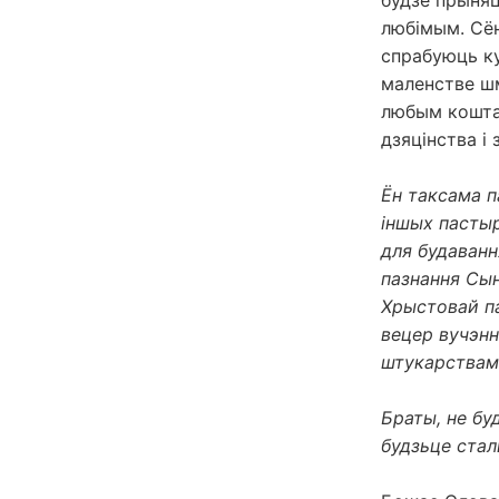
будзе прыняц
любімым. Сён
спрабуюць ку
маленстве шм
любым коштам
дзяцінства і 
Ён таксама п
іншых пастыр
для будаванн
пазнання Сын
Хрыстовай па
вецер вучэнн
штукарствам у
Браты, не бу
будзьце сталы