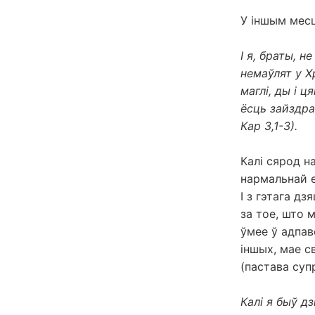
У іншым месц
І я, браты, н
немаўлят у Х
маглі, ды і 
ёсць зайздрас
Кар 3,1-3).
Калі сярод на
нармальнай е
І з гэтага д
за тое, што м
ўмее ў адпав
іншых, мае с
(пастава суп
Калі я быў д