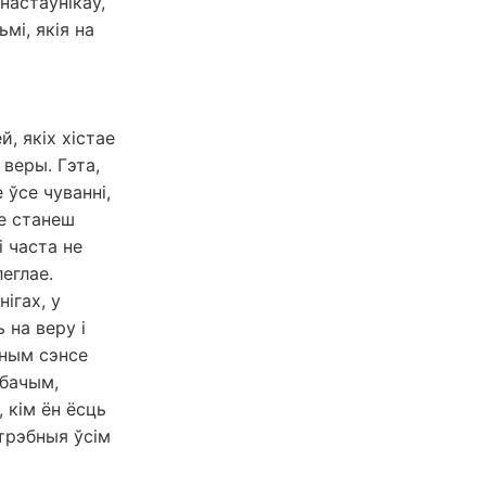
настаўнікаў,
мі, якія на
, якіх хістае
 веры. Гэта,
 ўсе чуванні,
не станеш
і часта не
еглае.
ігах, у
 на веру і
ўным сэнсе
 бачым,
 кім ён ёсць
атрэбныя ўсім