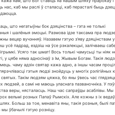
кажа нам, што Бог ставіць на нашым шляху прарокаў і 
 нас, каб мы раслі ў сталасці, каб перасталі быць дзець
ідаюцца.
аць, што негатыўны бок дзяцінства – гэта не толькі
ныя і шалёныя эмоцыі. Размова ідзе таксама пра людзей
ожны вецер вучэнняў. Назавем гэтую з’яву дзяцінствам у
еш усё падрад, ездзіш на ўсе рэкалекцыі, залічваеш сабе
лігрымкі. Усяго так шмат! Вось толькі чамусьці ты ніяк 
гі, у цябе няма адносінаў з Ім, Жывым Богам. Такія людз
мець. чаму адзін святар кажа адно, а іншы часам проціл
ярэчлівасці гэтыя людзі знойдуць у многіх рэлігійных кн
 святых. Такім людзям цяжка, бо яны ўвесь час глядзяць
х людзей, а самі не маюць уласнага пазваночніка. У пэ
нства веры, нясталасць. Наш час сапраўды асаблівы. Мы
рох вельмі розных Папаў Рымскіх. Але кожны з іх ведаў,
 шлях. Больш за тое, менавіта яны, такія розныя, былі п
б мы ўбачылі гэтую розніцу.