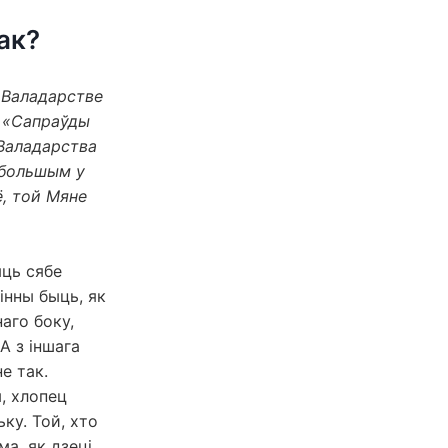
ак?
ў Валадарстве
: «Сапраўды
 Валадарства
е большым у
ё, той Мяне
яць сябе
інны быць, як
аго боку,
А з іншага
е так.
, хлопец
ьку. Той, хто
а, як дзеці.