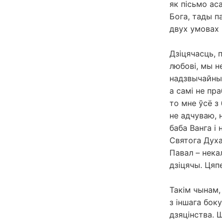
як пісьмо ас
Бога, тады п
двух умовах 
Дзіцячасць, 
любові, мы н
надзвычайным
а самі не пра
то мне ўсё з
не адчуваю, н
баба Ванга і
Святога Духа
Павал – нека
дзіцячы. Ця
Такім чынам,
з іншага бок
дзяцінства. 