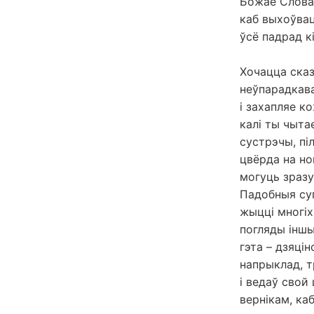
Божае Слова 
каб выхоўваць
ўсё падрад к
Хочацца сказ
неўпарадкава
і захапляе к
калі ты чыта
сустрэчы, пі
цвёрда на но
могуць зразу
Падобныя суп
жыцці многіх
погляды іншы
гэта – дзяці
напрыклад, т
і ведаў свой
вернікам, ка