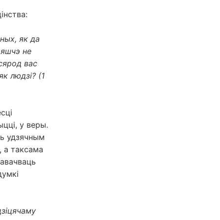
інства:
ных, як да
 яшчэ не
 сярод вас
як людзі? (1
есці
цці, у веры.
ць удзячным
, а таксама
навачваць
думкі
дзіцячаму