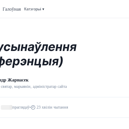
Галоўная
Катэгорыi ▾
усынаўлення
ферэнцыя)
ндр Жарнасек
 святар, марыянін, адмiнiстратар сайта
праглядаў
•
23 хвілін чытання