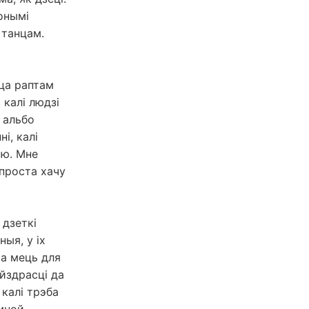
гонымі
 танцам.
цца раптам
 калі людзі
е альбо
і, калі
аю. Мне
 проста хачу
 дзеткі
ыя, у іх
та мець для
айздрасці да
 калі трэба