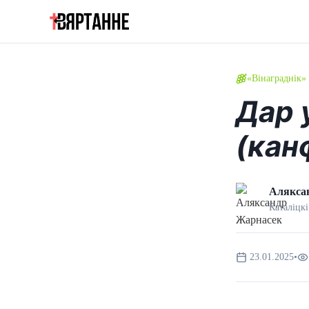
«Вінаграднік»
Дар 
(кан
Алякса
Каталіцкі
23.01.2025
•