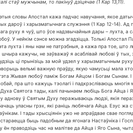
алі стаў мужчынам, то пакінуў дзіцячае (1 Кар 13,11).
гэтыя словы Апостал кажа падчас навучання, якое даты
х дароў і харызматычнага служэння (1 Кар 12-14). Ад п
га руху я чуў, што ўсе надзвычайныя дары – лухта, а 
юбоў. У нейкім сэнсе можна згадзіцца. Толькі Апостал П
эта лухта і яны нам не патрэбныя, а кажа пра тое, што
, шчыра кажучы, не заўважаў я асаблівай любові ў тых,
удзіць ці прынізіць за мой удзел у харызматычным руху
аворыць вельмі важную праўду, якую чамусьці мала хто
гэта Жывая любоў паміж Богам Айцом і Богам Сынам. І
собай, пра што кажуць тэолагі і падкрэсліваюць многія 
уха Святога тады, калі пачынаем любіць Бога Айца і Я
му аднову ў Святым Духу перажываюць людзі, якія пер
бачаць уласны грэх, які раніць любячага Айца. Езус жа 
аўнікам. І тады хрысціянін ужо не апраўдвае свае погля
а стараецца быць падобным да ягонага Настаўніка і Госпа
у ён праводзіць час на малітве да Айца і Яго Сына, чыт