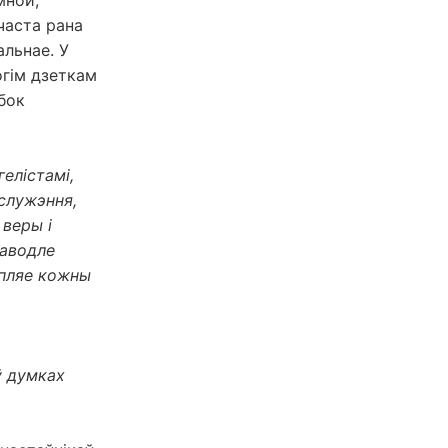
мной,
часта рана
альнае. У
огім дзеткам
бок
елістамі,
 служэння,
 веры і
паводле
апляе кожны
ў думках