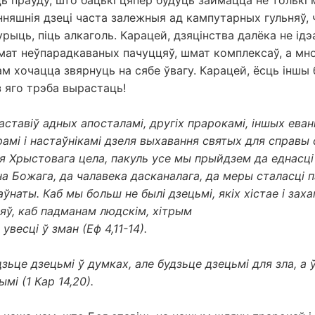
ь праўду, што бацькі цяпер будуць займацца не толькі 
няшнія дзеці часта залежныя ад кампутарных гульняў, 
рыць, піць алкаголь. Карацей, дзяцінства далёка не ідэ
ат неўпарадкаваных пачуццяў, шмат комплексаў, а мн
 хочацца звярнуць на сябе ўвагу. Карацей, ёсць іншы 
з яго трэба вырастаць!
аставіў адных апосталамі, другіх прарокамі, іншых еванг
амі і настаўнікамі дзеля выхавання святых для справы
я Хрыстовага цела, пакуль усе мы прыйдзем да еднасці
а Божага, да чалавека дасканалага, да меры сталасці 
ўнаты. Каб мы больш не былі дзецьмі, якіх хістае і зах
яў, каб падманам людскім, хітрым
весці ў зман (Еф 4,11-14).
дзьце дзецьмі ў думках, але будзьце дзецьмі для зла, а 
мі (1 Кар 14,20).