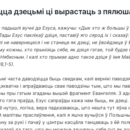
цца дзецьмі ці вырастаць з пялюш
у падышлі вучні да Езуса, кажучы: «Дык хто ж большы 
ады Езус паклікаў дзіця, паставіў яго сярод іх і сказаў
лі не навернецеся і не станеце як дзеці, не ўвойдзеце ў
му кожны, хто прынізіць сябе, як дзіця гэтае, той будз
Нябесным. І калі хто прымае адно такое дзіця ў імя Ма
8,1-5).
ьмі часта даводзіцца быць сведкам, калі вернікі паводз
экватна і апраўдваюць свае паводзіны тым, што мы пав
чы пры гэтым згаданы вышэй фрагмент Евангелля. З адн
то гэта праўда, Езус сапраўды кажа нам быць, як дзеці. 
ё нутро, логіка, вера падказваюць, што нешта тут яўна н
 малітвы праслаўлення, калі я яшчэ вучыўся ў Польшчы
ну за рукі і пачаў у цэнтры касцёла танцаваць з ёй пол
 сказаў да таго, што вы можаце адчуваць сябе тут як дом