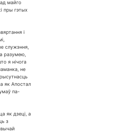
 ад майго
і пры гэтых
вяртання і
і,
зе служэння,
та разумею,
то я нічога
шаманка, не
прысутнасць
на як Апостал
умаў па-
а як дзеці, а
ць з
звычай