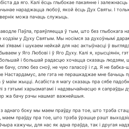
абіста да яго. Калі ёсць глыбокае пакаянне і залежнасць
ачынае нараджацца любоў, якой ёсць Дух Святы. І тольк
вернік можа пачаць служыць.
паводле Паўла, праяўляецца ў тым, што без глыбокага на
е ходзім у Духу Святым. Мы носімся за духоўнымі дарам
і з’явамі і шукаем нейкай для нас актыўнасці ў выгляд
бываем у Яго Любові і ў Яго Духу. Калі я, хрысціянін, гэ
 большай і большай радасцю хочацца сказаць людзям, ш
е бачу, сплю без сноў, не чую галасоў і г.д. Я не бабка-
 не Настардамус, але гэта не перашкаджае мне бачыць 
 ў маім жыцці. Асабіста я магу сказаць пра сябе падоб
лі з гэтымі харызматамі і надзвычайнасцю я сапраўды д
пер жа бачу рэчы нашмат важнейшыя.
 з аднаго боку мы маем праўду пра тое, што трэба стацц
у, маем праўду пра тое, што трэба ўрэшце рэшт выходзі
Шчыра кажучы, для нас як адна праўда, так і другая над