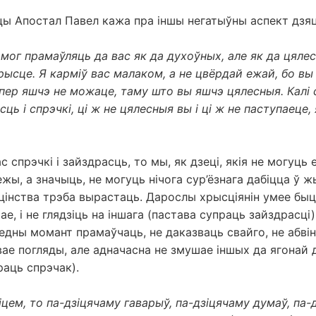
ы Апостал Павел кажа пра іншы негатыўны аспект дзяц
е мог прамаўляць да вас як да духоўных, але як да цялес
рысце. Я карміў вас малаком, а не цвёрдай ежай, бо вы
цяпер яшчэ не можаце, таму што вы яшчэ цялесныя. Калі
ць і спрэчкі, ці ж не цялесныя вы і ці ж не паступаеце, 
с спрэчкі і зайздрасць, то мы, як дзеці, якія не могуць 
жы, а значыць, не могуць нічога сур’ёзнага дабіцца ў жы
зяцінства трэба вырастаць. Дарослы хрысціянін умее бы
ае, і не глядзіць на іншага (пастава супраць зайздрасці)
едны момант прамаўчаць, не даказваць свайго, не абві
вае погляды, але адначасна не змушае іншых да ягонай 
раць спрэчак).
зіцем, то па-дзіцячаму гаварыў, па-дзіцячаму думаў, па-