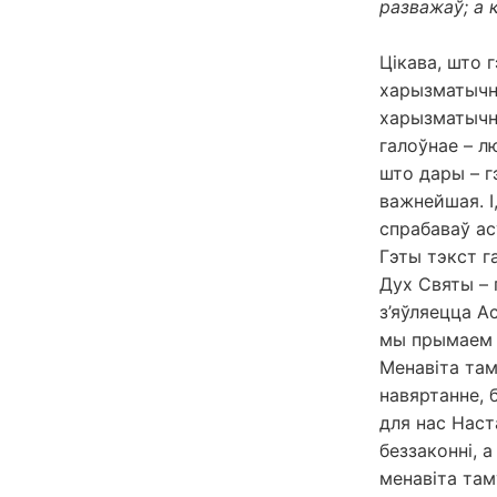
разважаў; а к
Цікава, што 
харызматычны
харызматычна
галоўнае – л
што дары – г
важнейшая. І
спрабаваў ас
Гэты тэкст г
Дух Святы – 
з’яўляецца А
мы прымаем Д
Менавіта та
навяртанне, 
для нас Наст
беззаконні, 
менавіта там