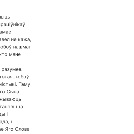
чыць
раціўнікаў
самае
авел не кажа,
 любоў нашмат
 хто мяне
.
 разумее.
 гэтая любоў
містыкі. Таму
го Сына.
ажываюць
становіцца
ды і
да, і
ае Яго Слова