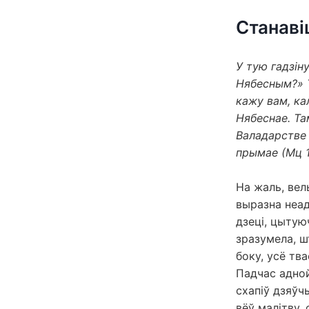
Станаві
У тую гадзін
Нябесным?» Т
кажу вам, ка
Нябеснае. Та
Валадарстве 
прымае (Мц 1
На жаль, вел
выразна неад
дзеці, цытую
зразумела, ш
боку, усё тва
Падчас адной
схапіў дзяўчы
вёў малітву,