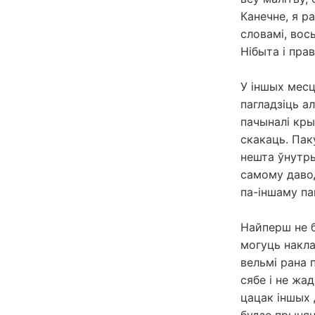
Канечне, я р
словамі, вос
Нібыта і прав
У іншых месц
пагладзіць а
пачыналі кры
скакаць. Пак
нешта ўнутры
самому давод
па-іншаму па
Найперш не б
могуць накла
вельмі рана 
сябе і не жа
цацак іншых д