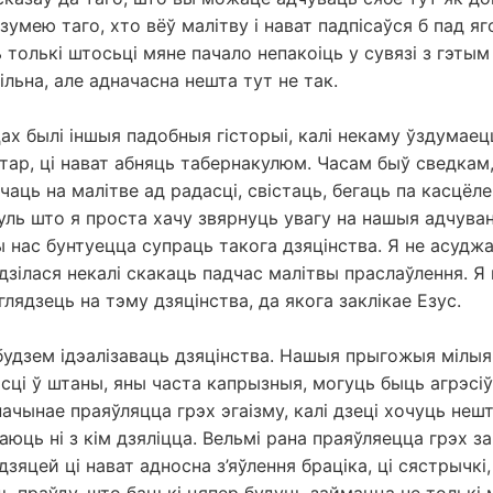
азумею таго, хто вёў малітву і нават падпісаўся б пад я
ь толькі штосьці мяне пачало непакоіць у сувязі з гэтым
ільна, але адначасна нешта тут не так.
ах былі іншыя падобныя гісторыі, калі некаму ўздумае
лтар, ці нават абняць табернакулюм. Часам быў сведкам,
чаць на малітве ад радасці, свістаць, бегаць па касцёл
уль што я проста хачу звярнуць увагу на нашыя адчуванн
 нас бунтуецца супраць такога дзяцінства. Я не асудж
зілася некалі скакаць падчас малітвы праслаўлення. Я
глядзець на тэму дзяцінства, да якога заклікае Езус.
удзем ідэалізаваць дзяцінства. Нашыя прыгожыя мілыя
сці ў штаны, яны часта капрызныя, могуць быць агрэсіўн
пачынае праяўляцца грэх эгаізму, калі дзеці хочуць неш
даюць ні з кім дзяліцца. Вельмі рана праяўляецца грэх з
зяцей ці нават адносна з’яўлення браціка, ці сястрычкі,