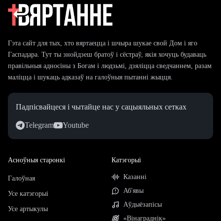
Гэта сайт для тых, хто вяртаецца і шчыра шукае свой Дом і яго
Гаспадара. Тут ты знойдзеш братоў і сёстраў, якія хочуць будаваць
правільныя адносіны з Богам і людзьмі, дзяліцца сведчаннем, разам
маліцца і шукаць адказаў на галоўныя пытанні жыцця.
Падпісвайцеся і чытайце нас у сацыяльных сетках
Telegram
Youtube
Асноўныя старонкі
Катэгорыі
Казанні
Галоўная
Аб'явы
Усе катэгорыі
Аўдыёзапісы
Усе артыкулы
«Вінаграднік»