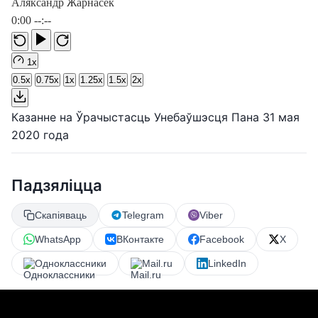
Аляксандр Жарнасек
0:00
--:--
1x
0.5x
0.75x
1x
1.25x
1.5x
2x
Казанне на Ўрачыстасць Унебаўшэсця Пана 31 мая
2020 года
Падзяліцца
Скапіяваць
Telegram
Viber
WhatsApp
ВКонтакте
Facebook
X
Одноклассники
Mail.ru
LinkedIn