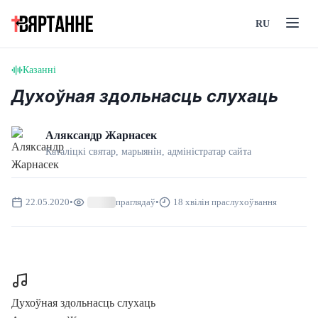
RU
Казанні
Духоўная здольнасць слухаць
Аляксандр Жарнасек
Каталіцкі святар, марыянін, адмiнiстратар сайта
22.05.2020
•
праглядаў
•
18 хвілін праслухоўвання
Духоўная здольнасць слухаць