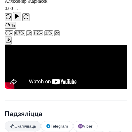
Аляксандр Жарнасек
0:00
--:--
1x
0.5x
0.75x
1x
1.25x
1.5x
2x
Падзяліцца
Скапіяваць
Telegram
Viber