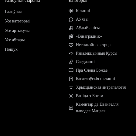
Асноўныя старонкі
Катэгорыі
Казанні
Галоўная
Аб'явы
Усе катэгорыі
Аўдыёзапісы
Усе артыкулы
«Вінаграднік»
Усе аўтары
Неспакойнае сэрца
Пошук
Рэкалекцыйныя Курсы
Сведчанні
Пра Слова Божае
Багаслоўскія пытанні
Хрысціянская антрапалогія
Раніца з Богам
Каментар да Евангелля
паводле Мацвея