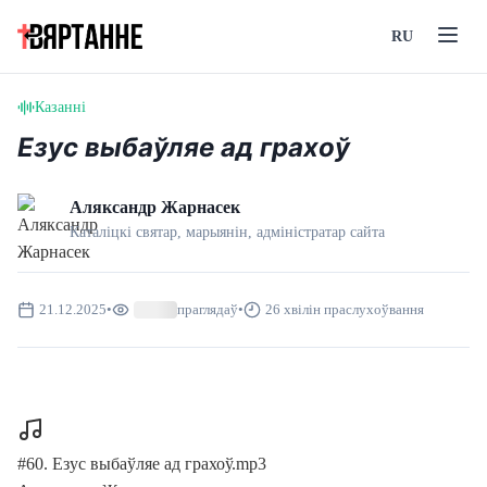
RU
Казанні
Езус выбаўляе ад грахоў
Аляксандр Жарнасек
Каталіцкі святар, марыянін, адмiнiстратар сайта
21.12.2025
•
праглядаў
•
26 хвілін праслухоўвання
#60. Езус выбаўляе ад грахоў.mp3