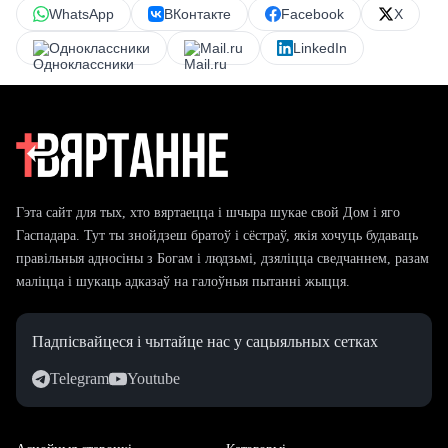
WhatsApp
ВКонтакте
Facebook
X
Одноклассники
Mail.ru
LinkedIn
Гэта сайт для тых, хто вяртаецца і шчыра шукае свой Дом і яго
Гаспадара. Тут ты знойдзеш братоў і сёстраў, якія хочуць будаваць
правільныя адносіны з Богам і людзьмі, дзяліцца сведчаннем, разам
маліцца і шукаць адказаў на галоўныя пытанні жыцця.
Падпісвайцеся і чытайце нас у сацыяльных сетках
Telegram
Youtube