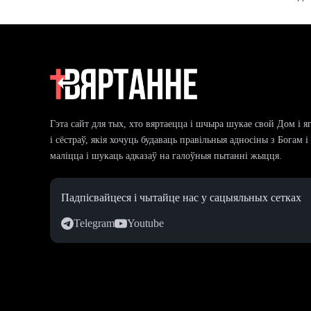
Гэта сайт для тых, хто вяртаецца і шчыра шукае свой Дом і я
і сёстраў, якія хочуць будаваць правільныя адносіны з Богам 
маліцца і шукаць адказаў на галоўныя пытанні жыцця.
Падпісвайцеся і чытайце нас у сацыяльных сетках
Telegram
Youtube