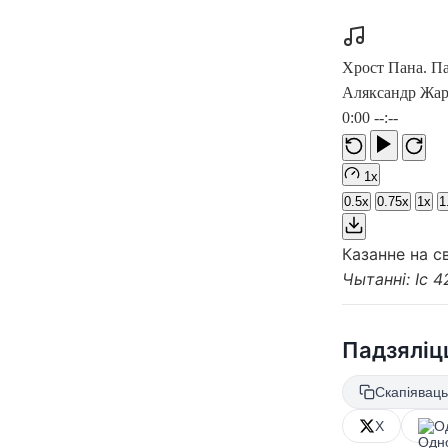
Хрост Пана. Па
Аляксандр Жар
0:00
--:--
1x
0.5x
0.75x
1x
1
Казанне на с
Чытанні: Іс 4
Падзяліц
Скапіяваць
X
О