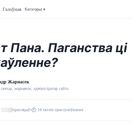
Галоўная
Катэгорыi ▾
т Пана. Паганства ці
аўленне?
ндр Жарнасек
 святар, марыянін, адмiнiстратар сайта
праглядаў
•
14 хвілін праслухоўвання