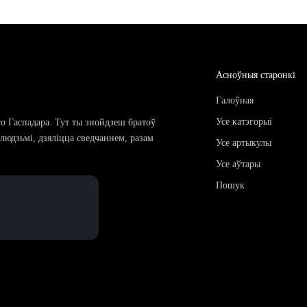
Асноўныя старонкі
Галоўная
Усе катэгорыі
го Гаспадара. Тут ты знойдзеш братоў
і людзьмі, дзяліцца сведчаннем, разам
Усе артыкулы
Усе аўтары
Пошук