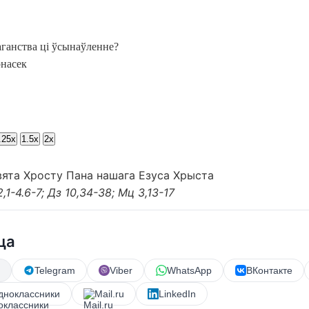
ганства ці ўсынаўленне?
насек
.25x
1.5x
2x
вята Хросту Пана нашага Езуса Хрыста
2,1-4.6-7; Дз 10,34-38; Мц 3,13-17
ца
Telegram
Viber
WhatsApp
ВКонтакте
дноклассники
Mail.ru
LinkedIn