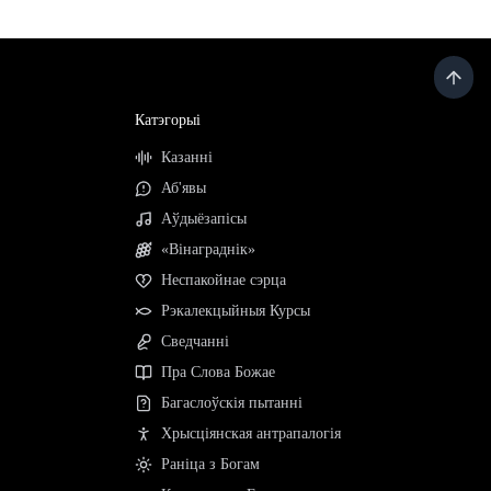
Катэгорыі
Казанні
Аб'явы
Аўдыёзапісы
«Вінаграднік»
Неспакойнае сэрца
Рэкалекцыйныя Курсы
Сведчанні
Пра Слова Божае
Багаслоўскія пытанні
Хрысціянская антрапалогія
Раніца з Богам