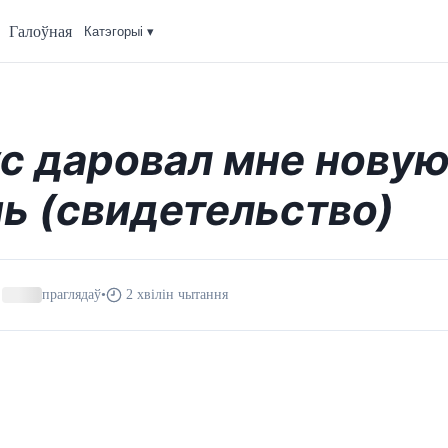
Галоўная
Катэгорыi ▾
с даровал мне нову
ь (свидетельство)
праглядаў
•
2 хвілін чытання