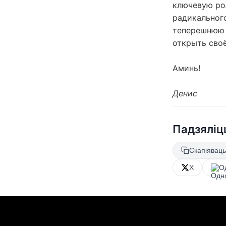
ключевую рол
радикального
теперешнюю ж
открыть своё
Аминь!
Денис
Падзяліц
Скапіяваць
X
О