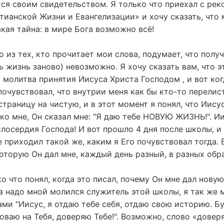
ся своим свидетельством. Я только что приехал с рек
ианской Жизни и Евангелизации» и хочу сказать, что 
кая тайна: в мире Бога возможно всё!
 из тех, кто прочитает мои слова, подумает, что полу
ь жизнь заново) невозможно. Я хочу сказать вам, что эт
 молитва принятия Иисуса Христа Господом , и вот ко
почувствовал, что внутрии меня как бы кто-то перелис
траницу на чистую, и в этот момент я понял, что Иису
ко мне, Он сказал мне: "Я даю тебе НОВУЮ ЖИЗНЬ!". И
лосердия Господа! И вот прошло 4 дня после школы, и
е приходил такой же, каким я Его почувствовал тогда.
которую Он дал мне, каждый день разный, в разных обра
ко что понял, когда это писал, почему Он мне дал новую
а надо мной молился служитель этой школы, я так же 
ми "Иисус, я отдаю тебе себя, отдаю свою историю. Б
оваю на Тебя, доверяю Тебе!". Возможно, слово «дове