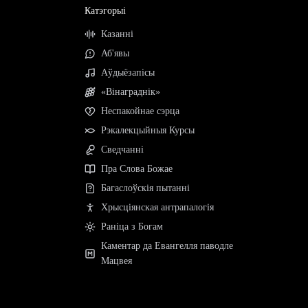
Катэгорыі
Казанні
Аб'явы
Аўдыёзапісы
«Вінаграднік»
Неспакойнае сэрца
Рэкалекцыйныя Курсы
Сведчанні
Пра Слова Божае
Багаслоўскія пытанні
Хрысціянская антрапалогія
Раніца з Богам
Каментар да Евангелля паводле
Мацвея