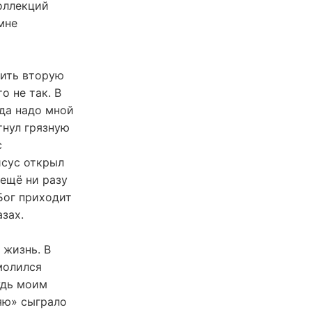
оллекций
мне
чить вторую
о не так. В
гда надо мной
тнул грязную
с
исус открыл
 ещё ни разу
 Бог приходит
зах.
 жизнь. В
молился
удь моим
ряю» сыграло