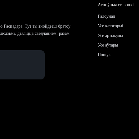
Асноўныя старонкі
Галоўная
Усе катэгорыі
го Гаспадара. Тут ты знойдзеш братоў
і людзьмі, дзяліцца сведчаннем, разам
Усе артыкулы
Усе аўтары
Пошук