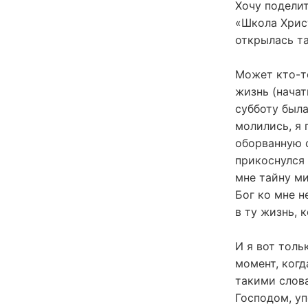
Хочу поделит
«Школа Христ
открылась та
Может кто-то
жизнь (начат
субботу была
молились, я 
оборванную с
прикоснулся 
мне тайну ми
Бог ко мне н
в ту жизнь, 
И я вот толь
момент, когд
такими слова
Господом, уп