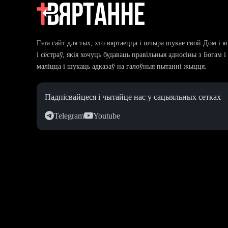
Гэта сайт для тых, хто вяртаецца і шчыра шукае свой Дом і я
і сёстраў, якія хочуць будаваць правільныя адносіны з Богам 
маліцца і шукаць адказаў на галоўныя пытанні жыцця.
Падпісвайцеся і чытайце нас у сацыяльных сетках
Telegram
Youtube