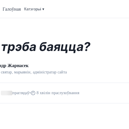
Галоўная
Катэгорыi ▾
 трэба баяцца?
ндр Жарнасек
 святар, марыянін, адмiнiстратар сайта
праглядаў
•
8 хвілін праслухоўвання