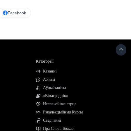
Facebook
Катэгорыі
Казанні
Аб'явы
Аўдыёзапісы
«Вінаграднік»
Неспакойнае сэрца
Рэкалекцыйныя Курсы
Сведчанні