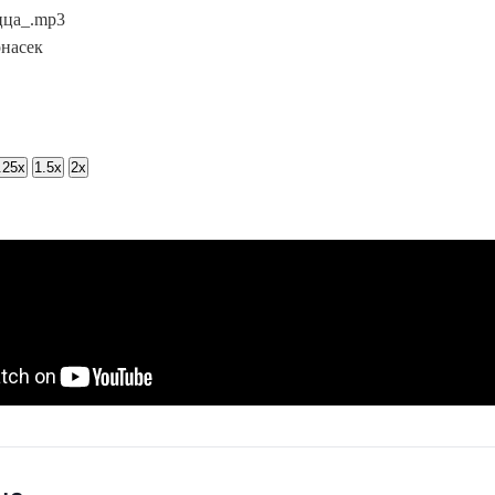
цца_.mp3
насек
.25x
1.5x
2x