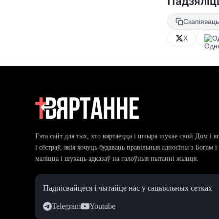
Падзяліц
Скапіяваць
X
О
Гэта сайт для тых, хто вяртаецца і шчыра шукае свой Дом і я
і сёстраў, якія хочуць будаваць правільныя адносіны з Богам 
маліцца і шукаць адказаў на галоўныя пытанні жыцця.
Падпісвайцеся і чытайце нас у сацыяльных сетках
Telegram
Youtube