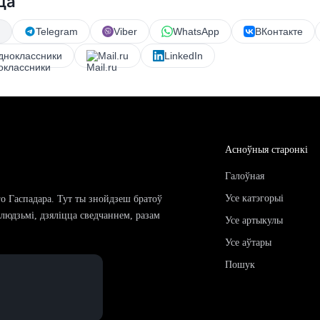
ца
Telegram
Viber
WhatsApp
ВКонтакте
дноклассники
Mail.ru
LinkedIn
Асноўныя старонкі
Галоўная
Усе катэгорыі
го Гаспадара. Тут ты знойдзеш братоў
і людзьмі, дзяліцца сведчаннем, разам
Усе артыкулы
Усе аўтары
Пошук