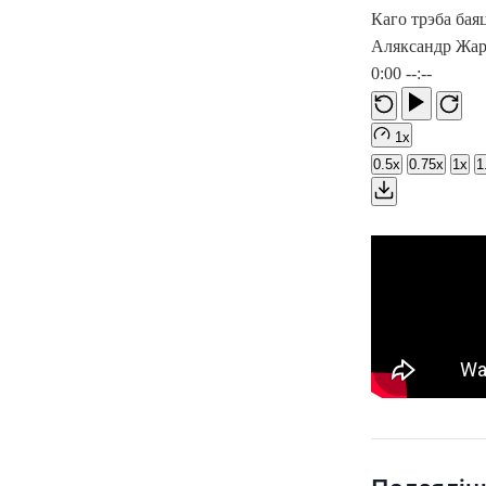
Каго трэба бая
Аляксандр Жар
0:00
--:--
1x
0.5x
0.75x
1x
1