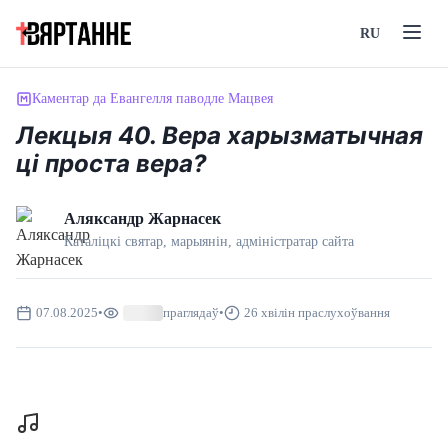
RU
Каментар да Евангелля паводле Мацвея
Лекцыя 40. Вера харызматычная
ці проста вера?
Аляксандр Жарнасек
Каталіцкі святар, марыянін, адмiнiстратар сайта
07.08.2025
•
праглядаў
•
26 хвілін праслухоўвання