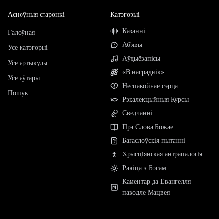
Асноўныя старонкі
Катэгорыі
Казанні
Галоўная
Аб'явы
Усе катэгорыі
Аўдыёзапісы
Усе артыкулы
«Вінаграднік»
Усе аўтары
Неспакойнае сэрца
Пошук
Рэкалекцыйныя Курсы
Сведчанні
Пра Слова Божае
Багаслоўскія пытанні
Хрысціянская антрапалогія
Раніца з Богам
Каментар да Евангелля
паводле Мацвея