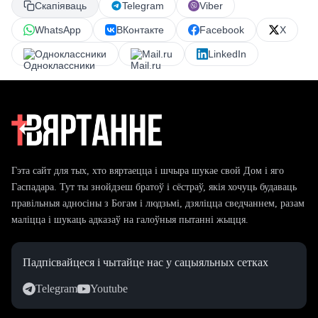
Скапіяваць
Telegram
Viber
WhatsApp
ВКонтакте
Facebook
X
Одноклассники
Mail.ru
LinkedIn
Гэта сайт для тых, хто вяртаецца і шчыра шукае свой Дом і яго
Гаспадара. Тут ты знойдзеш братоў і сёстраў, якія хочуць будаваць
правільныя адносіны з Богам і людзьмі, дзяліцца сведчаннем, разам
маліцца і шукаць адказаў на галоўныя пытанні жыцця.
Падпісвайцеся і чытайце нас у сацыяльных сетках
Telegram
Youtube