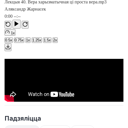
Лекцыя 40. Вера харызматычная ці проста вера.mp3
Аляксандр Жарнасек
0:00
--:--
1x
0.5x
0.75x
1x
1.25x
1.5x
2x
Падзяліцца