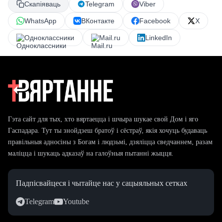
Скапіяваць
Telegram
Viber
WhatsApp
ВКонтакте
Facebook
X
Одноклассники
Mail.ru
LinkedIn
Гэта сайт для тых, хто вяртаецца і шчыра шукае свой Дом і яго
Гаспадара. Тут ты знойдзеш братоў і сёстраў, якія хочуць будаваць
правільныя адносіны з Богам і людзьмі, дзяліцца сведчаннем, разам
маліцца і шукаць адказаў на галоўныя пытанні жыцця.
Падпісвайцеся і чытайце нас у сацыяльных сетках
Telegram
Youtube