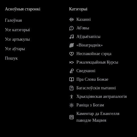
Асноўныя старонкі
Катэгорыі
Казанні
Галоўная
Аб'явы
Усе катэгорыі
Аўдыёзапісы
Усе артыкулы
«Вінаграднік»
Усе аўтары
Неспакойнае сэрца
Пошук
Рэкалекцыйныя Курсы
Сведчанні
Пра Слова Божае
Багаслоўскія пытанні
Хрысціянская антрапалогія
Раніца з Богам
Каментар да Евангелля
паводле Мацвея