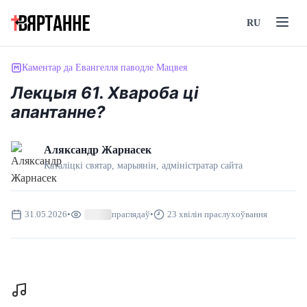
RU
Каментар да Евангелля паводле Мацвея
Лекцыя 61. Хвароба ці
апантанне?
Аляксандр Жарнасек
Каталіцкі святар, марыянін, адмiнiстратар сайта
31.05.2026
•
праглядаў
•
23 хвілін праслухоўвання