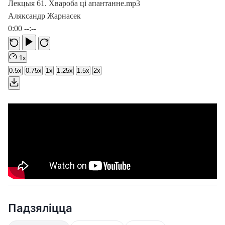
Лекцыя 61. Хвароба ці апантанне.mp3
Аляксандр Жарнасек
0:00
--:--
1x
0.5x
0.75x
1x
1.25x
1.5x
2x
Падзяліцца