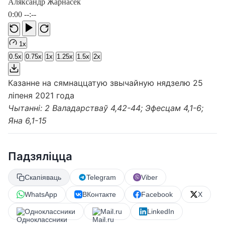
Аляксандр Жарнасек
0:00
--:--
1x
0.5x
0.75x
1x
1.25x
1.5x
2x
Казанне на сямнаццатую звычайную нядзелю 25
ліпеня 2021 года
Чытанні: 2 Валадарстваў 4,42-44; Эфесцам 4,1-6;
Яна 6,1-15
Падзяліцца
Скапіяваць
Telegram
Viber
WhatsApp
ВКонтакте
Facebook
X
Одноклассники
Mail.ru
LinkedIn