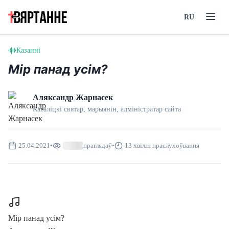
RU
Казанні
Мір панад усім?
Аляксандр Жарнасек
Каталіцкі святар, марыянін, адмiнiстратар сайта
25.04.2021
•
праглядаў
•
13 хвілін праслухоўвання
Мір панад усім?