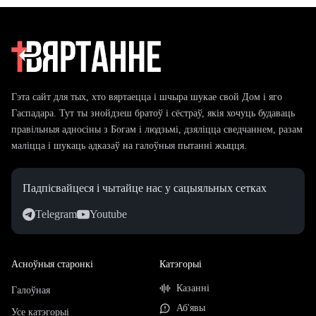
Гэта сайт для тых, хто вяртаецца і шчыра шукае свой Дом і яго
Гаспадара. Тут ты знойдзеш братоў і сёстраў, якія хочуць будаваць
правільныя адносіны з Богам і людзьмі, дзяліцца сведчаннем, разам
маліцца і шукаць адказаў на галоўныя пытанні жыцця.
Падпісвайцеся і чытайце нас у сацыяльных сетках
Telegram
Youtube
Асноўныя старонкі
Катэгорыі
Казанні
Галоўная