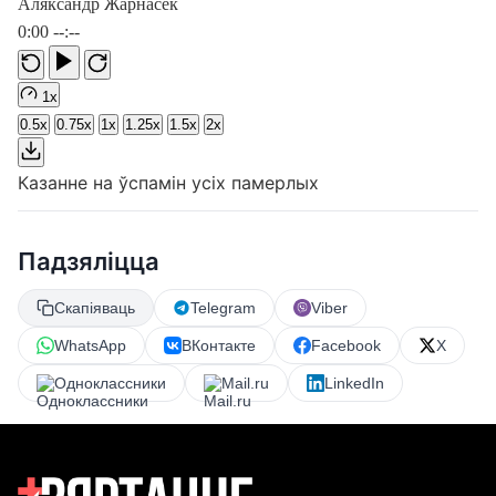
Аляксандр Жарнасек
0:00
--:--
1x
0.5x
0.75x
1x
1.25x
1.5x
2x
Казанне на ўспамін усіх памерлых
Падзяліцца
Скапіяваць
Telegram
Viber
WhatsApp
ВКонтакте
Facebook
X
Одноклассники
Mail.ru
LinkedIn