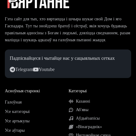
Гэта сайт для тых, хто вяртаецца і шчыра шукае свой Дом і яго
Гаспадара. Тут ты знойдзеш братоў і сёстраў, якія хочуць будаваць
правільныя адносіны з Богам і людзьмі, дзяліцца сведчаннем, разам
маліцца і шукаць адказаў на галоўныя пытанні жыцця.
Падпісвайцеся і чытайце нас у сацыяльных сетках
Telegram
Youtube
Асноўныя старонкі
Катэгорыі
Казанні
Галоўная
Аб'явы
Усе катэгорыі
Аўдыёзапісы
Усе артыкулы
«Вінаграднік»
Усе аўтары
Неспакойнае сэрца