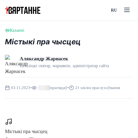
RU
Казанні
Містыкі пра чысцец
Аляксандр Жарнасек
Каталіцкі святар, марыянін, адмiнiстратар сайта
03.11.2023
•
праглядаў
•
21 хвілін праслухоўвання
Містыкі пра чысцец