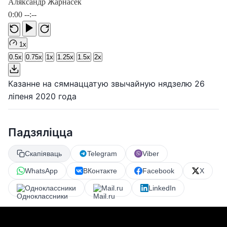
Аляксандр Жарнасек
0:00
--:--
1x
0.5x
0.75x
1x
1.25x
1.5x
2x
Казанне на сямнаццатую звычайную нядзелю 26
ліпеня 2020 года
Падзяліцца
Скапіяваць
Telegram
Viber
WhatsApp
ВКонтакте
Facebook
X
Одноклассники
Mail.ru
LinkedIn