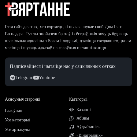
Гэта сайт для тых, хто вяртаецца і шчыра шукае свой Дом і яго
Гаспадара. Тут ты знойдзеш братоў і сёстраў, якія хочуць будаваць
правільныя адносіны з Богам і людзьмі, дзяліцца сведчаннем, разам
маліцца і шукаць адказаў на галоўныя пытанні жыцця.
Падпісвайцеся і чытайце нас у сацыяльных сетках
Telegram
Youtube
Асноўныя старонкі
Катэгорыі
Казанні
Галоўная
Аб'явы
Усе катэгорыі
Аўдыёзапісы
Усе артыкулы
«Вінаграднік»