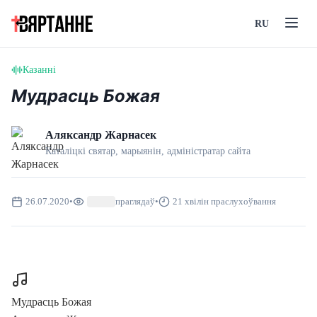
RU
Казанні
Мудрасць Божая
Аляксандр Жарнасек
Каталіцкі святар, марыянін, адмiнiстратар сайта
26.07.2020
•
праглядаў
•
21 хвілін праслухоўвання
Мудрасць Божая