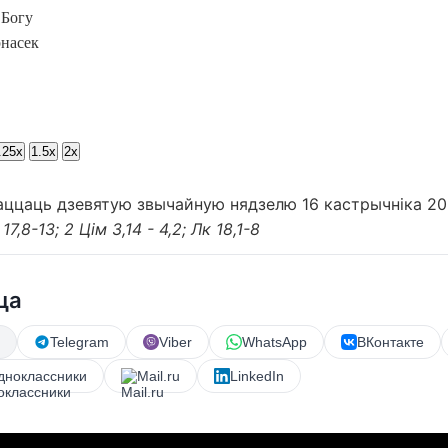
 Богу
насек
.25x
1.5x
2x
аццаць дзевятую звычайную нядзелю 16 кастрычніка 202
7,8-13; 2 Цім 3,14 - 4,2; Лк 18,1-8
ца
Telegram
Viber
WhatsApp
ВКонтакте
дноклассники
Mail.ru
LinkedIn