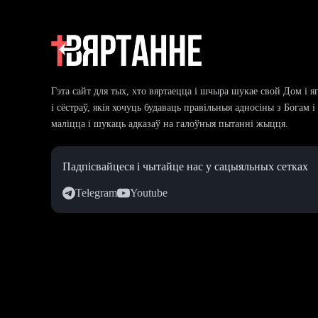
Гэта сайт для тых, хто вяртаецца і шчыра шукае свой Дом і я
і сёстраў, якія хочуць будаваць правільныя адносіны з Богам 
маліцца і шукаць адказаў на галоўныя пытанні жыцця.
Падпісвайцеся і чытайце нас у сацыяльных сетках
Telegram
Youtube