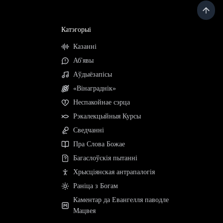
Катэгорыі
Казанні
Аб'явы
Аўдыёзапісы
«Вінаграднік»
Неспакойнае сэрца
Рэкалекцыйныя Курсы
Сведчанні
Пра Слова Божае
Багаслоўскія пытанні
Хрысціянская антрапалогія
Раніца з Богам
Каментар да Евангелля паводле
Мацвея