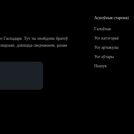
Асноўныя старонкі
Галоўная
Усе катэгорыі
го Гаспадара. Тут ты знойдзеш братоў
і людзьмі, дзяліцца сведчаннем, разам
Усе артыкулы
Усе аўтары
Пошук