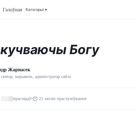
Галоўная
Катэгорыi ▾
кучваючы Богу
ндр Жарнасек
 святар, марыянін, адмiнiстратар сайта
праглядаў
•
21 хвілін праслухоўвання