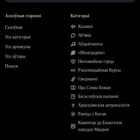
Асноўныя старонкі
Катэгорыі
Казанні
Галоўная
Аб'явы
Усе катэгорыі
Аўдыёзапісы
Усе артыкулы
«Вінаграднік»
Усе аўтары
Неспакойнае сэрца
Пошук
Рэкалекцыйныя Курсы
Сведчанні
Пра Слова Божае
Багаслоўскія пытанні
Хрысціянская антрапалогія
Раніца з Богам
Каментар да Евангелля
паводле Мацвея