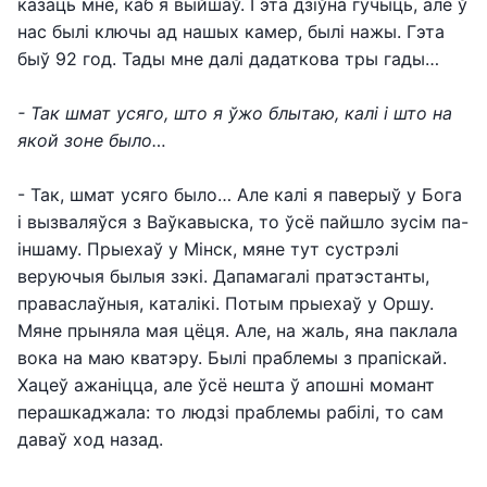
казаць мне, каб я выйшаў. Гэта дзіўна гучыць, але ў
нас былі ключы ад нашых камер, былі нажы. Гэта
быў 92 год. Тады мне далі дадаткова тры гады…
- Так шмат усяго, што я ўжо блытаю, калі і што на
якой зоне было…
- Так, шмат усяго было… Але калі я паверыў у Бога
і вызваляўся з Ваўкавыска, то ўсё пайшло зусім па-
іншаму. Прыехаў у Мінск, мяне тут сустрэлі
веруючыя былыя зэкі. Дапамагалі пратэстанты,
праваслаўныя, каталікі. Потым прыехаў у Оршу.
Мяне прыняла мая цёця. Але, на жаль, яна паклала
вока на маю кватэру. Былі праблемы з прапіскай.
Хацеў ажаніцца, але ўсё нешта ў апошні момант
перашкаджала: то людзі праблемы рабілі, то сам
даваў ход назад.