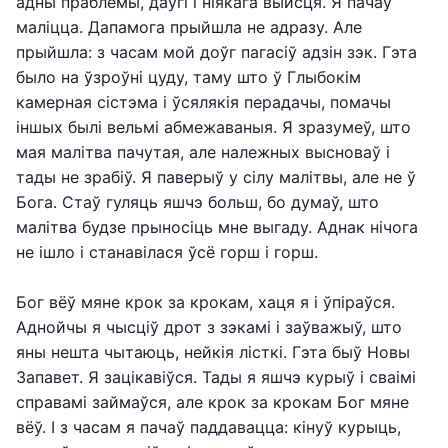
адны праблемы, даўгі і ніякага выйсця. Я пачаў
маліцца. Дапамога прыйшла не адразу. Але
прыйшла: з часам мой доўг пагасіў адзін зэк. Гэта
было на ўзроўні цуду, таму што ў Глыбокім
камерная сістэма і ўсялякія перадачы, помачы
іншых былі вельмі абмежаваныя. Я зразумеў, што
мая малітва пачутая, але належных высноваў і
тады не зрабіў. Я паверыў у сілу малітвы, але не ў
Бога. Стаў гуляць яшчэ больш, бо думаў, што
малітва будзе прыносіць мне выгаду. Аднак нічога
не ішло і станавілася ўсё горш і горш.
Бог вёў мяне крок за крокам, хаця я і ўпіраўся.
Аднойчы я чысціў дрот з зэкамі і заўважыў, што
яны нешта чытаюць, нейкія лісткі. Гэта быў Новы
Запавет. Я зацікавіўся. Тады я яшчэ курыў і сваімі
справамі займаўся, але крок за крокам Бог мяне
вёў. І з часам я пачаў паддавацца: кінуў курыць,