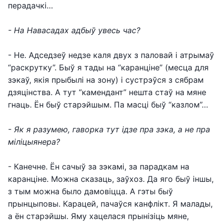
перадачкі…
- На Навасадах адбыў увесь час?
- Не. Адседзеў недзе каля двух з паловай і атрымаў
“раскрутку”. Быў я тады на “каранціне” (месца для
зэкаў, якія прыбылі на зону) і сустрэўся з сябрам
дзяцінства. А тут “камендант” нешта стаў на мяне
гнаць. Ён быў старэйшым. Па масці быў “казлом”…
- Як я разумею, гаворка тут ідзе пра зэка, а не пра
міліцыянера?
- Канечне. Ён сачыў за зэкамі, за парадкам на
каранціне. Можна сказаць, заўхоз. Да яго быў іншы,
з тым можна было дамовіцца. А гэты быў
прынцыповы. Карацей, пачаўся канфлікт. Я малады,
а ён старэйшы. Яму хацелася прынізіць мяне,