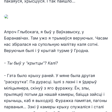
пакаяўся, хрысціўся. І так пайшло…
Апроч Глыбокага, я быў у Ваўкавыску, у
Баранавічах. Там ужо я трымаўся веруючых. Часам
нас збіралася на супольную малітву каля сотні.
Веруючыя былі і ў крытай турме ў Гродна.
- Ты быў у “крытцы”? Калі?
- Гэта было крыху раней. У мяне была другая
“раскрутка”. Па дурасці. Ішлі з лазні і я ўдарыў
міліцыянера, скінуў з яго фуражку. Ён, злы,
прыляцеў потым да нашай камеры, баіцца зайсці і
крычыць, каб я выходзіў. Фуражка памятая, пагоны
парваныя… Зэкі ў камеры крыху спужаліся і сталі