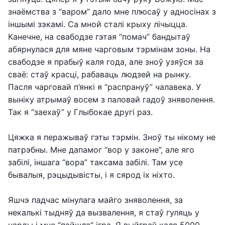
знаёмства з “варом” дало мне плюсаў у адносінах з
іншымі зэкамі. Са мной сталі крыху лічыцца.
Канечне, на свабодзе гэтая “помач” бандытаў
абярнулася для мяне чарговым тэрмінам зоны. На
свабодзе я прабыў каля года, але зноў узяўся за
сваё: стаў красці, рабаваць людзей на рынку.
Пасля чарговай п’янкі я “распрануў” чалавека. У
выніку атрымаў восем з паловай гадоў зняволення.
Так я “заехаў” у Глыбокае другі раз.
Цяжка я перажываў гэты тэрмін. Зноў ты нікому не
патрэбны. Мне дапамог “вор у законе”, але яго
забілі, іншага “вора” таксама забілі. Там усе
бывалыя, рэцыдывісты, і я сярод іх ніхто.
Яшчэ падчас мінулага майго зняволення, за
некалькі тыдняў да вызвалення, я стаў гуляць у
нарды і мне “пайшла” ігра. Я выйграў каля 5000