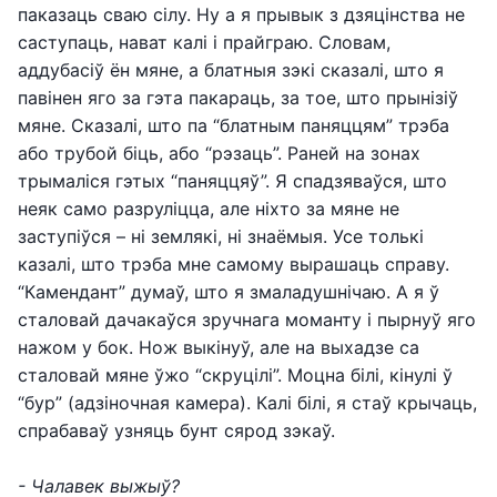
паказаць сваю сілу. Ну а я прывык з дзяцінства не
саступаць, нават калі і прайграю. Словам,
аддубасіў ён мяне, а блатныя зэкі сказалі, што я
павінен яго за гэта пакараць, за тое, што прынізіў
мяне. Сказалі, што па “блатным паняццям” трэба
або трубой біць, або “рэзаць”. Раней на зонах
трымаліся гэтых “паняццяў”. Я спадзяваўся, што
неяк само разруліцца, але ніхто за мяне не
заступіўся – ні землякі, ні знаёмыя. Усе толькі
казалі, што трэба мне самому вырашаць справу.
“Камендант” думаў, што я змаладушнічаю. А я ў
сталовай дачакаўся зручнага моманту і пырнуў яго
нажом у бок. Нож выкінуў, але на выхадзе са
сталовай мяне ўжо “скруцілі”. Моцна білі, кінулі ў
“бур” (адзіночная камера). Калі білі, я стаў крычаць,
спрабаваў узняць бунт сярод зэкаў.
- Чалавек выжыў?