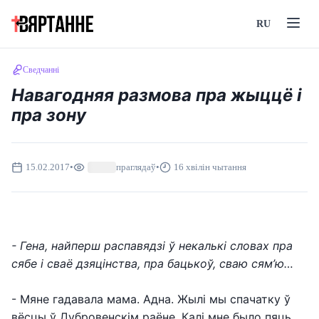
RU
Сведчанні
Навагодняя размова пра жыццё і
пра зону
15.02.2017
•
праглядаў
•
16 хвілін чытання
- Гена, найперш распавядзі ў некалькі словах пра
сябе і сваё дзяцінства, пра бацькоў, сваю сям’ю…
- Мяне гадавала мама. Адна. Жылі мы спачатку ў
вёсцы ў Дубровенскім раёне. Калі мне было пяць