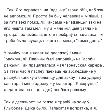
- Так. Яго перавезлі на “адзінку” (зона №1), каб зэкі
не адпомсцілі. Проста ён быў чалавекам міліцыі, а
за гэта зэкі помсцілі. Таксама на “адзінцы” зэкі на
яго нешта там мелі. Ну а мяне міліцыя ўзяла на
прыцэл, бо выйшла, што я прыбраў іх чалавека і ім
трэба было шукаць некага на месца “каменданта”.
У выніку год я нават не даседзеў і мяне
“раскруцілі”. Павінны былі адправіць на “асобы
рэжым”. Так працягвалася мая “зонаўская кар’ера”.
За гэты час я паспеў паехаць на абследванне ў
рэспубліканскую бальніцу для зэкаў і там ударыў
санітара і мяне адразу – у ізалятар. “Раскруцілі”
дадаткова на пяць гадоў асобага рэжыму.
Так у дзевяностым годзе я трапіў на зону ў
Глыбокае. Дзіка было. Паласатая вопратка, а я,