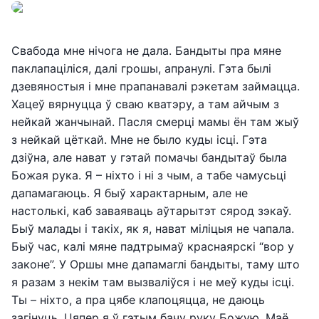
Свабода мне нічога не дала. Бандыты пра мяне
паклапаціліся, далі грошы, апранулі. Гэта былі
дзевяностыя і мне прапанавалі рэкетам займацца.
Хацеў вярнуцца ў сваю кватэру, а там айчым з
нейкай жанчынай. Пасля смерці мамы ён там жыў
з нейкай цёткай. Мне не было куды ісці. Гэта
дзіўна, але нават у гэтай помачы бандытаў была
Божая рука. Я – ніхто і ні з чым, а табе чамусьці
дапамагаюць. Я быў характарным, але не
настолькі, каб заваяваць аўтарытэт сярод зэкаў.
Быў малады і такіх, як я, нават міліцыя не чапала.
Быў час, калі мяне падтрымаў краснаярскі “вор у
законе”. У Оршы мне дапамаглі бандыты, таму што
я разам з некім там вызваліўся і не меў куды ісці.
Ты – ніхто, а пра цябе клапоцяцца, не даюць
загінуць. Цяпер я ў гэтым бачу руку Божую. Маё