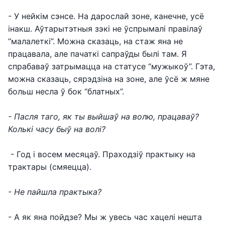
- У нейкім сэнсе. На дарослай зоне, канечне, усё
інакш. Аўтарытэтныя зэкі не ўспрымалі правілаў
“малалеткі”. Можна сказаць, на стаж яна не
працавала, але пачаткі сапраўды былі там. Я
спрабаваў затрымацца на статусе “мужыкоў”. Гэта,
можна сказаць, сярэдзіна на зоне, але ўсё ж мяне
больш несла ў бок “блатных”.
- Пасля таго, як ты выйшаў на волю, працаваў?
Колькі часу быў на волі?
- Год і восем месяцаў. Праходзіў практыку на
трактары (смяецца).
- Не пайшла практыка?
- А як яна пойдзе? Мы ж увесь час хацелі нешта