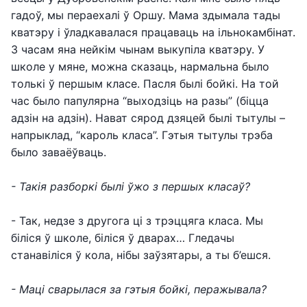
гадоў, мы пераехалі ў Оршу. Мама здымала тады
кватэру і ўладкавалася працаваць на ільнокамбінат.
З часам яна нейкім чынам выкупіла кватэру. У
школе у мяне, можна сказаць, нармальна было
толькі ў першым класе. Пасля былі бойкі. На той
час было папулярна “выходзіць на разы” (біцца
адзін на адзін). Нават сярод дзяцей былі тытулы –
напрыклад, “кароль класа”. Гэтыя тытулы трэба
было заваёўваць.
- Такія разборкі былі ўжо з першых класаў?
- Так, недзе з другога ці з трэццяга класа. Мы
біліся ў школе, біліся ў дварах… Гледачы
станавіліся ў кола, нібы заўзятары, а ты б’ешся.
- Маці сварылася за гэтыя бойкі, перажывала?