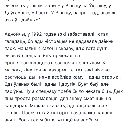
вывозіць у іншыя зоны – у Вінніцу на Ўкраіну, у
Даўгаўпілс, у Расію. У Вінніцу, напрыклад, звазілі
зэкаў “ідэйных”.
Аднойчы, у 1992 годзе зэкі забаставалі і сталі
галадаць, бо адміністрацыя не дадавала дзённы
паёк. Начальнік калоніі сказаў, што гэта бунт і
вызваў спецназ. Яны прыехалі на
бронетранспарцёрах, заскочылі з крыкамі ў
масках, кінуліся на казармы, а тут зэкі ніяк не
рэагуюць, ды і няма асобліва каму – адны старыкі.
Здзіўленыя былі і адны, і другія. Бунт быў, але
пасіўны. Ну а спецназу трэба было некага біць. Дык
яны проста размалацілі для знаку сметніцы на
калідорах. Можна сказаць, адпрацавалі свае
грошы. Пасля гэтай гісторыі начальніка калоніі
знялі. Вось такім было жыццё на асобым.