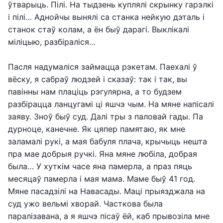
ўтварыць. Пілі. На тыдзень куплялі скрынку гарэлкі
і пілі… Аднойчы вынялі са станка нейкую дэталь і
станок стаў колам, а ён быў дарагі. Выклікалі
міліцыю, разбіраліся…
Пасля надумаліся займацца рэкетам. Паехалі ў
вёску, я сабраў людзей і сказаў: так і так, вы
павінны нам плаціць рэгулярна, а то будзем
разбірацца ланцугамі ці яшчэ чым. На мяне напісалі
заяву. Зноў быў суд. Далі тры з паловай гады. Па
дурноце, канечне. Як цяпер памятаю, як мне
заламалі рукі, а мая бабуля плача, крычыць нешта
пра мае добрыя ручкі. Яна мяне любіла, добрая
была… У хуткім часе яна памерла, а праз пяць
месяцаў памерла і мая мама. Маме быў 41 год.
Мяне пасадзілі на Навасады. Маці прыязджала на
суд ужо вельмі хворай. Часткова была
паралізавана, а я яшчэ пісаў ёй, каб прывозіла мне