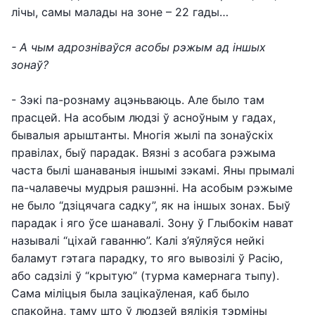
лічы, самы малады на зоне – 22 гады…
- А чым адрозніваўся асобы рэжым ад іншых
зонаў?
- Зэкі па-рознаму ацэньваюць. Але было там
прасцей. На асобым людзі ў асноўным у гадах,
бывалыя арыштанты. Многія жылі па зонаўскіх
правілах, быў парадак. Вязні з асобага рэжыма
часта былі шанаваныя іншымі зэкамі. Яны прымалі
па-чалавечы мудрыя рашэнні. На асобым рэжыме
не было “дзіцячага садку”, як на іншых зонах. Быў
парадак і яго ўсе шанавалі. Зону ў Глыбокім нават
называлі “ціхай гаванню”. Калі з’яўляўся нейкі
баламут гэтага парадку, то яго вывозілі ў Расію,
або садзілі ў “крытую” (турма камернага тыпу).
Сама міліцыя была зацікаўленая, каб было
спакойна, таму што ў людзей вялікія тэрміны