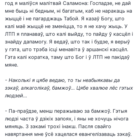
год я маліўся малітвай Саламона: Госпадзе, не дай
мне быць ні бедным, ні багатым, каб не наракаць на
жыццё і не пагарджаць Табой. Я казаў Богу, што
калі маё жыццё не зменіцца, то я не хачу жыць. У
ЛТП я планаваў, што калі выйду, то пайду ў касцёл і
знайду дапамогу. Я ведаў, што так і будзе, я верыў
у гэта, што трэба ісці менавіта ў аршанскі касцёл.
Гэта калі коратка, таму што Бог і ў ЛТП не пакідаў
мяне.
- Наколькі я цябе ведаю, то ты неабыякавы да
зэкаў, алкаголікаў, бамжоў… Цябе хвалюе лёс гэтых
людзей…
- Па-праўдзе, менш перажываю за бамжоў. Гэтыя
людзі часта ў дзікіх запоях, і яны не хочуць нічога
мяняць. З зэкамі трохі інакш. Пасля свайго
навяртання мне ўсё хацелася евангелізаваць зэкаў.