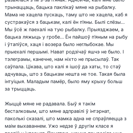
трынаццаць, бацька паклікаў мяне на рыбалку.
Мама не хацела пускаць, таму што не хацела, каб я
сустракаўся з бацькам, калі ён п’яны. Былі слёзы…
Мы ўсё ж паехалі на тую рыбалку. Прыязджаем, а
бацька ляжыць у гробе… Ён пайшоў п’яным на рыбу
і ўтапіўся, хаця і возера было неглыбокае. Мы
прыехалі першымі. Нават родзічаў яшчэ не было. І
тэлеграмы, канечне, нам ніхто не прысылаў. Так
саўпала. Цікава, што калі я ішоў да хаты, то стаў
адчуваць, што з бацькам нешта не тое. Такая была
інтуіцыя. Маладым памёр, было яму крыху больш
за трыццаць.
Жыццё мяне не радавала. Быў я такім
бесталковым, што мяне адправілі ў інтэрнат,
паколькі сказалі, што мамка адна не спраўляецца з
маім выхаваннем. Ужо недзе ў другім класе я