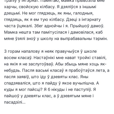
трапіў у інтэрнат. Памятаю, мамка прывозіла мне
харчы, свойскую кілбасу. Я дзяліўся з іншымі
дзецьмі. Не мог глядзець, як яны, галодныя,
глядзяць, як я ем тую кілбасу. Дзеці з інтэрнату
часта ўцякалі. Збег аднойчы і я. Прыйшоў дамоў.
Мамка нешта там памітусілася і дамовілася, каб
мяне ўзялі зноў у школу на выпрабавальны тэрмін.
З горам напалову я неяк правучыўся ў школе
восем класаў. Настаўнікі мне нават тройкі ставілі,
на якія я не заслугоўваў. Абы збыць мяне хоць як-
небудзь. Пасля васьмі класаў я прабоўтаўся лета, а
пасля заявіў, што іду ў дзевяты клас. Яны
спадзяваліся, што я пайду ў якое вучылішча. А
куды я мог пайсці? Я б нікуды і не паступіў. Я
пайшоў у дзевяты клас, а ў дзевятым мяне і
пасадзілі…