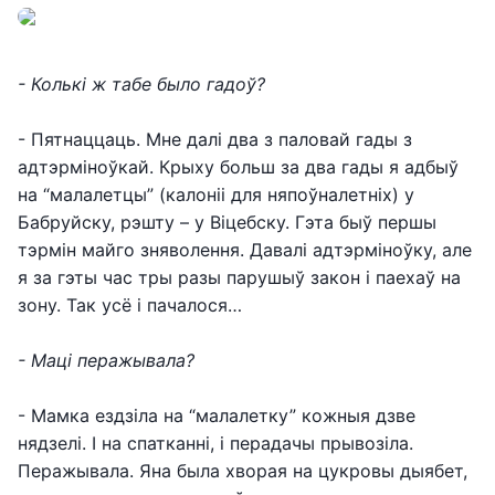
- Колькі ж табе было гадоў?
- Пятнаццаць. Мне далі два з паловай гады з
адтэрміноўкай. Крыху больш за два гады я адбыў
на “малалетцы” (калоніі для няпоўналетніх) у
Бабруйску, рэшту – у Віцебску. Гэта быў першы
тэрмін майго зняволення. Давалі адтэрміноўку, але
я за гэты час тры разы парушыў закон і паехаў на
зону. Так усё і пачалося…
- Маці перажывала?
- Мамка ездзіла на “малалетку” кожныя дзве
нядзелі. І на спатканні, і перадачы прывозіла.
Перажывала. Яна была хворая на цукровы дыябет,