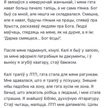
Я звязаўся з няверуючай жанчынай, і мяне гэта
нават больш пачало тапіць, а не сама п’янка. Бог
быў са мной, але нешта не складвалася. Смешна,
але я нават, будучы п’яным на працы, спяваў пра
Хрыста, расказваў людзям пра Бога. Людзі
маўчаць, глядзяць на мяне, як на дурня, а я ім:
“Дарма смяецеся… Бог ёсць!”.
Пасля мяне падманулі, кінулі. Калі я быў у запоях,
за мяне аформілі патрэбныя ім дакументы, і ў
выніку я згубіў кватэру, стаў бамжом.
Калі трапіў у ЛТП, гэта стала для мяне ратункам.
Мне здавалася, што я трапіў у псіхушку. Знешне
нібы падобна на зону, але гэта зусім не зона. Я
бачыў, што алкаголь робіць з людзьмі, і мне стала
страшна. Я знайшоў Біблію, духоўную літаратуру.
Стаў чытаць, маліцца. ЛТП мне дапамагло. Цэлы