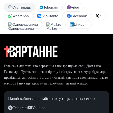
Скапіяваць
Telegram
Viber
WhatsApp
ВКонтакте
Facebook
X
Одноклассники
Mail.ru
LinkedIn
Гэта сайт для тых, хто вяртаецца і шчыра шукае свой Дом і яго
Гаспадара. Тут ты знойдзеш братоў і сёстраў, якія хочуць будаваць
правільныя адносіны з Богам і людзьмі, дзяліцца сведчаннем, разам
маліцца і шукаць адказаў на галоўныя пытанні жыцця.
Падпісвайцеся і чытайце нас у сацыяльных сетках
Telegram
Youtube