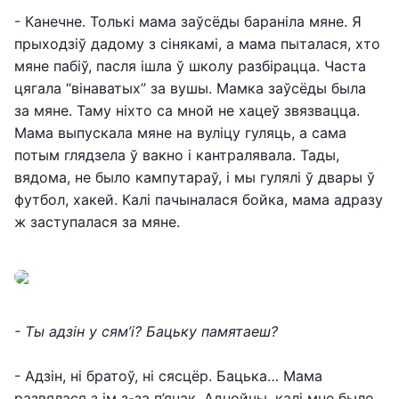
- Канечне. Толькі мама заўсёды бараніла мяне. Я
прыходзіў дадому з сінякамі, а мама пыталася, хто
мяне пабіў, пасля ішла ў школу разбірацца. Часта
цягала “вінаватых” за вушы. Мамка заўсёды была
за мяне. Таму ніхто са мной не хацеў звязвацца.
Мама выпускала мяне на вуліцу гуляць, а сама
потым глядзела ў вакно і кантралявала. Тады,
вядома, не было кампутараў, і мы гулялі ў двары ў
футбол, хакей. Калі пачыналася бойка, мама адразу
ж заступалася за мяне.
- Ты адзін у сям’і? Бацьку памятаеш?
- Адзін, ні братоў, ні сясцёр. Бацька… Мама
развялася з ім з-за п’янак. Аднойчы, калі мне было