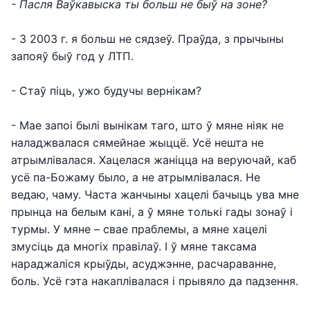
- Пасля Ваўкавыска ты больш не быў на зоне?
- З 2003 г. я больш не сядзеў. Праўда, з прычыны
запояў быў год у ЛТП.
- Стаў піць, ужо будучы вернікам?
- Мае запоі былі вынікам таго, што ў мяне ніяк не
наладжвалася сямейнае жыццё. Усё нешта не
атрымлівалася. Хацелася жаніцца на веруючай, каб
усё па-Божаму было, а не атрымлівалася. Не
ведаю, чаму. Часта жанчыны хацелі бачыць ува мне
прынца на белым кані, а ў мяне толькі гады зонаў і
турмы. У мяне – свае праблемы, а мяне хацелі
змусіць да многіх правілаў. І ў мяне таксама
нараджаліся крыўды, асуджэнне, расчараванне,
боль. Усё гэта накаплівалася і прывяло да падзення.