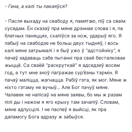
- Гена, а калі ты пакаяўся?
- Пасля выхаду на свабоду я, памятаю, піў са сваім
суседам. Ён сказаў пра мяне дрэннае слова і я, па
блатных паняццях, схапіўся за нож, ударыў яго. Я
пабыў на свабодзе не больш двух тыдняў, і вось
калі мяне затрымалі і я быў ужо ў “адстойніку”, я
пачаў задаваць сабе пытанні пра сваё бесталковае
жыццё. Са сваёй “раскруткай” я адседзеў восем
год, а тут мне зноў пагражае сур’ёзны тэрмін. Я
пачаў маліцца, жагнацца. Рабіў гэта, як мог. Мяне ж
ніхто гэтаму не вучыў… Але Бог пачуў мяне.
Чалавек не напісаў на мяне заявы, бо мы ж разам
пілі ды і нажом я яго крыху там зачапіў. Словам,
мяне адпусцілі. І не паспеў я выйсці, як пра
дапамогу Бога адразу ж забыўся.