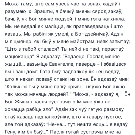
Можа таму, што сам увесь час па зонах хадзіў і
разумею іх. Зрэшты, я бачыў змены сярод зэкаў,
бачыў, як Бог мяняе людзей, і мяне гэта натхняла.
Мы не ведалі як маліцца, як прапаведаваць і што
казаць. Мы рабілі як умелі, а Бог дзейнічаў. Адзін
міліцыянер, які быў у мяне майстрам, неяк запытаў:
“Што з табой сталася? Ты нейкі не такі, перастаў
мацюкацца”. Я адказаў: “Ведаеце, Госпад мяняе
жыццё… вазьміце Евангелле, паверце – і збавіцеся
вы і ваш дом”. Гэта быў падпалкоўнік і ён ведаў,
што я некалі псаваў станкі на зоне. Ён адказаў мне:
“Колькі ж ты ў мяне папіў крыві… няўжо Бог ажно
так можа мяняць людзей?!” “Можа, - адказаў я, - Ён
Бог Жывы і пасля сустрэчы з Ім мне ўжо не
хочацца рабіць зло”. Адзін зэк чуў гэтую размову і
стаў казаць падпалкоўніку, што я гавару пустое,
але той адказаў: “Не-не… тут нешта ёсць… я ведаў
Гену, кім ён быў…”. Пасля гэтай сустрэчы мне на