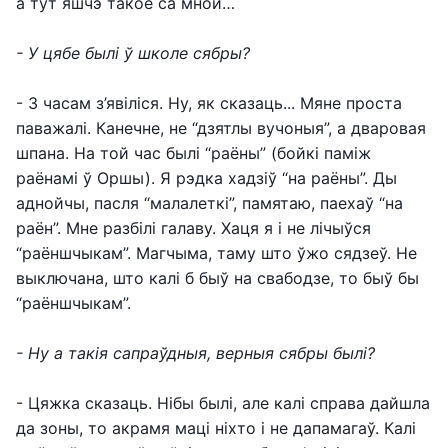
а тут яшчэ такое са мной…
- У цябе былі ў школе сябры?
- З часам з’явіліся. Ну, як сказаць... Мяне проста
паважалі. Канечне, не “дзятлы вучоныя”, а дваровая
шпана. На той час былі “раёны” (бойкі паміж
раёнамі ў Оршы). Я рэдка хадзіў “на раёны”. Ды
аднойчы, пасля “малалеткі”, памятаю, паехаў “на
раён”. Мне разбілі галаву. Хаця я і не лічыўся
“раёншчыкам”. Магчыма, таму што ўжо сядзеў. Не
выключана, што калі б быў на свабодзе, то быў бы
“раёншчыкам”.
- Ну а такія сапраўдныя, верныя сябры былі?
- Цяжка сказаць. Нібы былі, але калі справа дайшла
да зоны, то акрамя маці ніхто і не дапамагаў. Калі