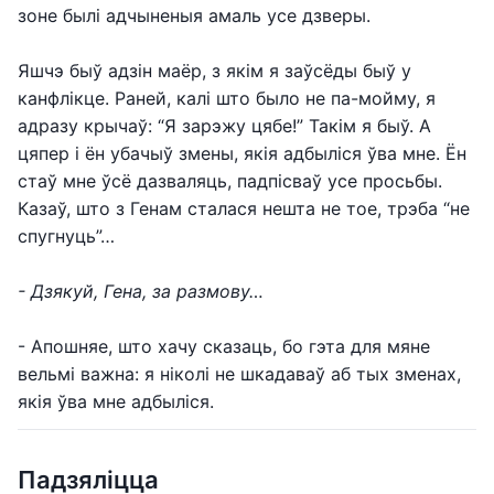
зоне былі адчыненыя амаль усе дзверы.
Яшчэ быў адзін маёр, з якім я заўсёды быў у
канфлікце. Раней, калі што было не па-мойму, я
адразу крычаў: “Я зарэжу цябе!” Такім я быў. А
цяпер і ён убачыў змены, якія адбыліся ўва мне. Ён
стаў мне ўсё дазваляць, падпісваў усе просьбы.
Казаў, што з Генам сталася нешта не тое, трэба “не
спугнуць”…
- Дзякуй, Гена, за размову…
- Апошняе, што хачу сказаць, бо гэта для мяне
вельмі важна: я ніколі не шкадаваў аб тых зменах,
якія ўва мне адбыліся.
Падзяліцца