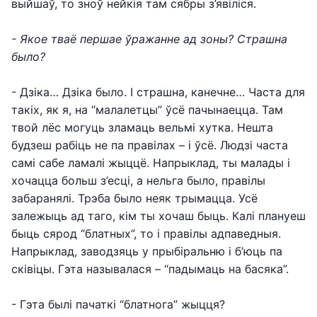
выйшаў, то зноў нейкія там сябры з’явіліся.
- Якое тваё першае ўражанне ад зоны? Страшна
было?
- Дзіка… Дзіка было. І страшна, канечне… Часта для
такіх, як я, на “малалетцы” ўсё пачынаецца. Там
твой лёс могуць зламаць вельмі хутка. Нешта
будзеш рабіць не па правілах – і ўсё. Людзі часта
самі сабе ламалі жыццё. Напрыклад, ты малады і
хочацца больш з’есці, а нельга было, правілы
забаранялі. Трэба было неяк трымацца. Усё
залежыць ад таго, кім ты хочаш быць. Калі плануеш
быць сярод “блатных”, то і правілы адпаведныя.
Напрыклад, заводзяць у прыбіральню і б’юць па
сківіцы. Гэта называлася – “падымаць на басяка”.
- Гэта былі пачаткі “блатнога” жыцця?