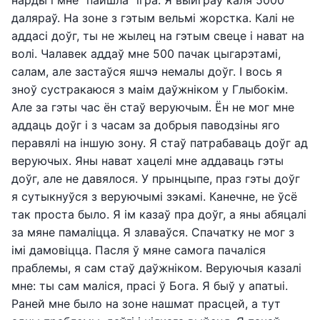
даляраў. На зоне з гэтым вельмі жорстка. Калі не
аддасі доўг, ты не жылец на гэтым свеце і нават на
волі. Чалавек аддаў мне 500 пачак цыгарэтамі,
салам, але застаўся яшчэ немалы доўг. І вось я
зноў сустракаюся з маім даўжніком у Глыбокім.
Але за гэты час ён стаў веруючым. Ён не мог мне
аддаць доўг і з часам за добрыя паводзіны яго
перавялі на іншую зону. Я стаў патрабаваць доўг ад
веруючых. Яны нават хацелі мне аддаваць гэты
доўг, але не давялося. У прынцыпе, праз гэты доўг
я сутыкнуўся з веруючымі зэкамі. Канечне, не ўсё
так проста было. Я ім казаў пра доўг, а яны абяцалі
за мяне памаліцца. Я злаваўся. Спачатку не мог з
імі дамовіцца. Пасля ў мяне самога пачаліся
праблемы, я сам стаў даўжніком. Веруючыя казалі
мне: ты сам маліся, прасі ў Бога. Я быў у апатыі.
Раней мне было на зоне нашмат прасцей, а тут