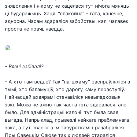
зняволення і нікому не хацелася тут нічога мяняць
ці бударажыць. Хаця, “спакойна” – гэта, канечне,
адносна. Часам здараліся забойствы, калі чалавек
проста не прачынаецца.
- Вязні забівалі?
- А хто там ведае? Так “па-ціхаму” распраўляліся з
тымі, хто баламуціў, хто дарогу каму пераступіў.
Найчасцей ахвярамі станавіліся невыпадковыя
зэкі. Можа не ажно так часта гэта здаралася, але
было. Для адміністрацыі калоніі тут была свая
выгада. Напрыклад, прывезлі нейкага праблемнага
зэка, а тут свае ж з ім табурэткамі і разабраліся.
Пры Савецкім Саюзе такіх людзей стараліся