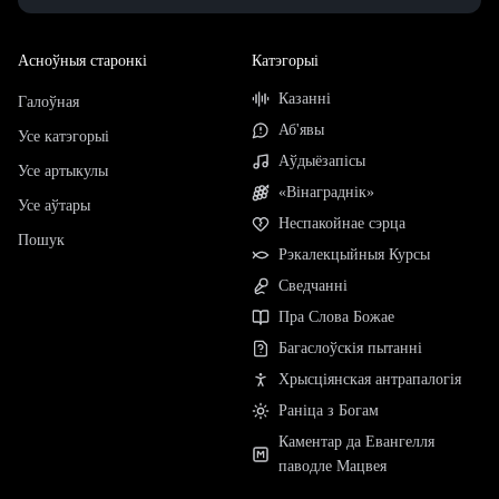
Асноўныя старонкі
Катэгорыі
Казанні
Галоўная
Аб'явы
Усе катэгорыі
Аўдыёзапісы
Усе артыкулы
«Вінаграднік»
Усе аўтары
Неспакойнае сэрца
Пошук
Рэкалекцыйныя Курсы
Сведчанні
Пра Слова Божае
Багаслоўскія пытанні
Хрысціянская антрапалогія
Раніца з Богам
Каментар да Евангелля
паводле Мацвея