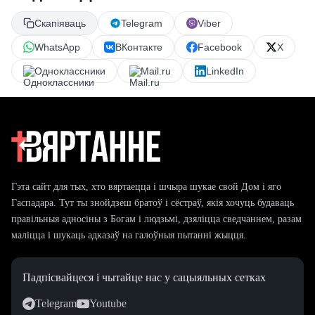
Скапіяваць
Telegram
Viber
WhatsApp
ВКонтакте
Facebook
X
Одноклассники
Mail.ru
LinkedIn
Гэта сайт для тых, хто вяртаецца і шчыра шукае свой Дом і яго
Гаспадара. Тут ты знойдзеш братоў і сёстраў, якія хочуць будаваць
правільныя адносіны з Богам і людзьмі, дзяліцца сведчаннем, разам
маліцца і шукаць адказаў на галоўныя пытанні жыцця.
Падпісвайцеся і чытайце нас у сацыяльных сетках
Telegram
Youtube