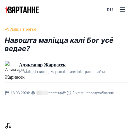
RU
Раніца з Богам
Навошта маліцца калі Бог усё
ведае?
Аляксандр Жарнасек
Каталіцкі святар, марыянін, адмiнiстратар сайта
18.03.2026
•
праглядаў
•
7 хвілін праслухоўвання