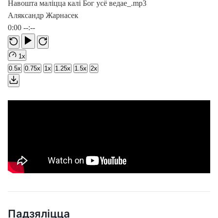
Навошта маліцца калі Бог усё ведае_.mp3
Аляксандр Жарнасек
0:00
--:--
1x
0.5x
0.75x
1x
1.25x
1.5x
2x
Падзяліцца