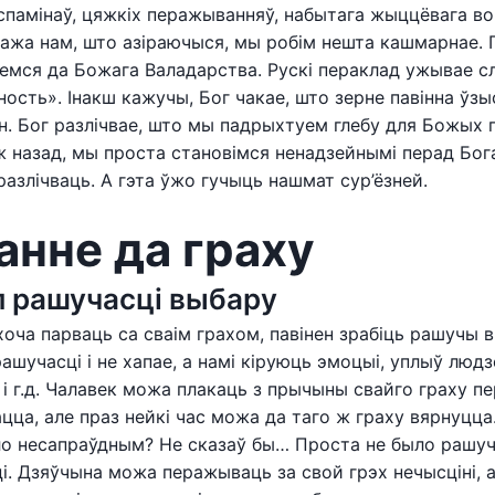
спамінаў, цяжкіх перажыванняў, набытага жыццёвага во
ажа нам, што азіраючыся, мы робім нешта кашмарнае.
емся да Божага Валадарства. Рускі пераклад ужывае с
ость». Інакш кажучы, Бог чакае, што зерне павінна ўзыс
н. Бог разлічвае, што мы падрыхтуем глебу для Божых п
 назад, мы проста становімся ненадзейнымі перад Бог
разлічваць. А гэта ўжо гучыць нашмат сур’ёзней.
анне да граху
 рашучасці выбару
 хоча парваць са сваім грахом, павінен зрабіць рашучы 
рашучасці і не хапае, а намі кіруюць эмоцыі, уплыў люд
 і г.д. Чалавек можа плакаць з прычыны свайго граху п
ацца, але праз нейкі час можа да таго ж граху вярнуцца.
о несапраўдным? Не сказаў бы… Проста не было рашуча
і. Дзяўчына можа перажываць за свой грэх нечысціні, 