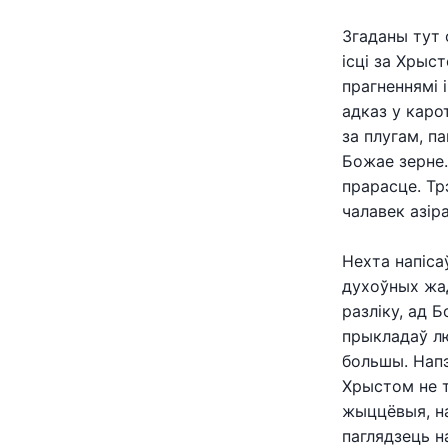
Згаданы тут 
ісці за Хрыс
прагненнямі 
адказ у каро
за плугам, п
Божае зерне.
прарасце. Трэ
чалавек азір
Нехта напіса
духоўных жад
разліку, ад 
прыкладаў лю
большы. Напэ
Хрыстом не т
жыццёвыя, н
паглядзець н