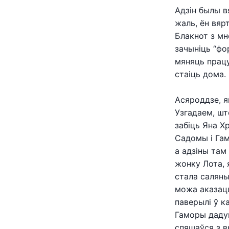
Адзін былы в
жаль, ён вяр
Блакнот з мно
зачыніць “фо
мяняць працу
стаіць дома.
Асяроддзе, я
Узгадаем, шт
забіць Яна Х
Садомы і Гам
а адзіны там
жонку Лота, 
стала саляны
можа аказацц
паверылі ў к
Гаморы дадум
спяшаўся з в