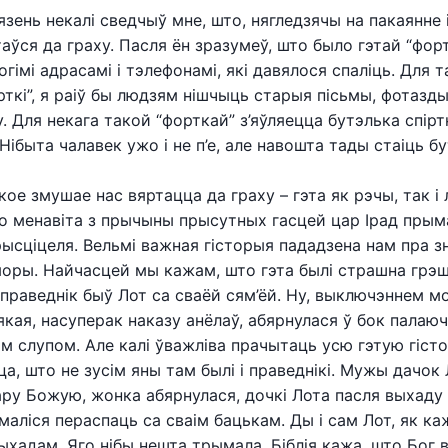
язень некалі сведчыў мне, што, нягледзячы на пакаянне
таўся да граху. Пасля ён зразумеў, што было гэтай “форт
гімі адрасамі і тэлефонамі, які давялося спаліць. Для т
рткі”, я раіў бы людзям нішчыць старыя пісьмы, фотазды
. Для некага такой “форткай” з’яўляецца бутэлька спірт
 Нібыта чалавек ужо і не п’е, але навошта тады стаіць б
кое змушае нас вяртацца да граху – гэта як рэчы, так і 
о менавіта з прычыны прысутных гасцей цар Ірад пры
рысціцеля. Вельмі важная гісторыя пададзена нам пра з
оры. Найчасцей мы кажам, што гэта былі страшна грэ
 праведнік быў Лот са сваёй сям’ёй. Ну, выключэннем м
якая, насуперак наказу анёлаў, абярнулася ў бок палаюч
м слупом. Але калі ўважліва прачытаць усю гэтую гіст
а, што не зусім яны там былі і праведнікі. Мужы дачок 
ару Божую, жонка абярнулася, дочкі Лота пасля выхаду
аліся пераспаць са сваім бацькам. Ды і сам Лот, як каж
ыхадам. Яго нібы нешта трымала. Біблія кажа, што Бог 