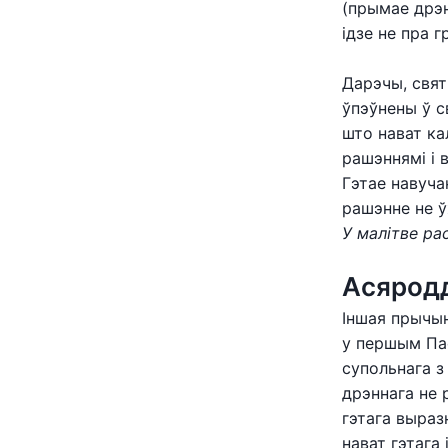
(прымае дрэн
ідзе не пра 
Дарэчы, свят
ўпэўнены ў с
што нават кал
рашэннямі і 
Гэтае навуча
рашэнне не 
У малітве ра
Асяродд
Іншая прычын
у першым Пас
супольнага з
дрэннага не 
гэтага выраз
нават гэтага