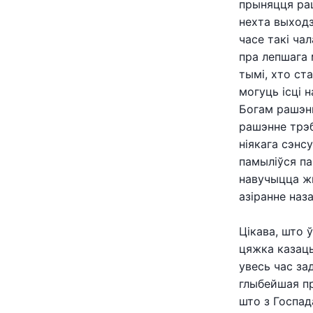
прыняцця раш
нехта выходз
часе такі ча
пра лепшага 
тымі, хто ст
могуць ісці 
Богам рашэнн
рашэнне трэб
ніякага сэнсу
памыліўся па
навучыцца ж
азіранне наз
Цікава, што 
цяжка казаць
увесь час за
глыбейшая пр
што з Госпад