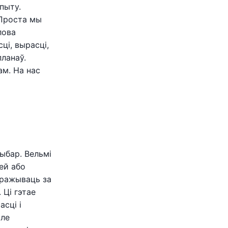
пыту.
 Проста мы
лова
ці, вырасці,
ланаў.
ам. На нас
выбар. Вельмі
зей або
еражываць за
 Ці гэтае
сці і
але