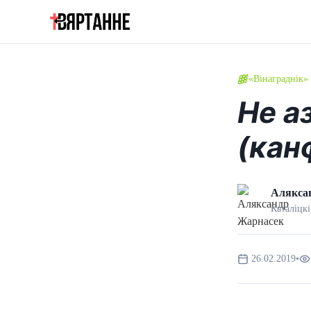
«Вінаграднік»
Не а
(кан
Алякса
Каталіцкі
26.02.2019
•