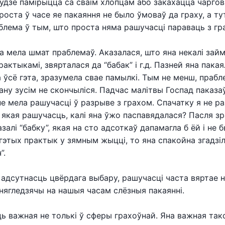
удзе памірыцца са сваім хлопцам або закахацца чарговы
роста ў часе яе пакаяння не было ўмоваў да граху, а ту
раблема ў тым, што проста няма рашучасці параваць з гр
 мела шмат праблемаў. Аказалася, што яна некалі зай
актыкамі, звярталася да “бабак” і г.д. Пазней яна пакая
 ўсё гэта, зразумела свае памылкі. Тым не менш, праб
ану зусім не скончыліся. Падчас малітвы Госпад паказ
 не мела рашучасці ў разрыве з грахом. Спачатку я не ра
якая рашучасць, калі яна ўжо паспавядалася? Пасля зр
азалі “бабку”, якая на сто адсоткаў дапамагла б ёй і не 
гэтых практык у зямным жыцці, то яна спакойна згадзіл
”.
 адсутнасць цвёрдага выбару, рашучасці часта вяртае н
 нягледзячы на нашыя часам слёзныя пакаянні.
ь важная не толькі ў сферы грахоўнай. Яна важная та