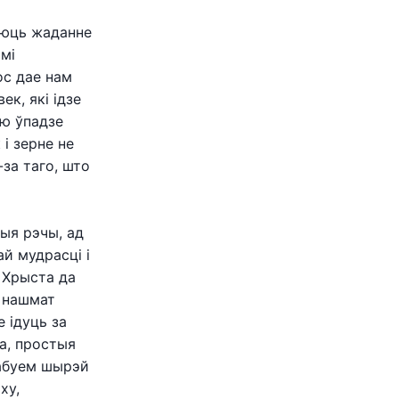
аюць жаданне
ымі
ос дае нам
к, які ідзе
ую ўпадзе
 і зерне не
-за таго, што
ныя рэчы, ад
й мудрасці і
у Хрыста да
ь нашмат
 ідуць за
а, простыя
рабуем шырэй
ху,