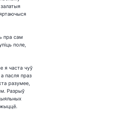
 залатыя
 вяртаючыся
ь пра сам
піць поле,
е я часта чуў
 а пасля праз
хта разумее,
ам. Разрыў
ацыяльных
 жыццё.