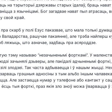
аць на тэрыторыі дзяржавы старых ідалаў, браць нават
аніцца з язычніцамі. Бог загадвае нават пыл атрасаць,
 у свой край.
 пра скарб у полі Езус паказвае, што мала толькі думац
 Валадарства, рашучае пакаянне), але трэба найперш ку
рб ляжыць, што азначае, задбаць пра асяроддзе.
этую тэму называю “незачыненымі форткамі”. У маленств
людзі зачынялі дзьверы, але пакідалі адчыненымі форткі,
азілі злодзеі. Так часта адбываецца і ў нашым жыцці. Не
зарваць грэшныя адносіны з тым альбо іншым чалавек
цца. Але застаецца нумар у тэлефоне або кантакт у с
 і ёсць тыя форткі, праз якія зло зноў можа ўварвацца ў