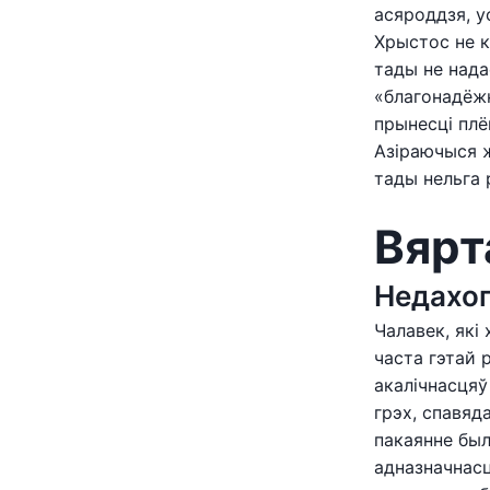
асяроддзя, у
Хрыстос не к
тады не нада
«благонадёжн
прынесці плё
Азіраючыся ж
тады нельга 
Вярт
Недахоп
Чалавек, які
часта гэтай 
акалічнасцяў
грэх, спавяд
пакаянне был
адназначнасц