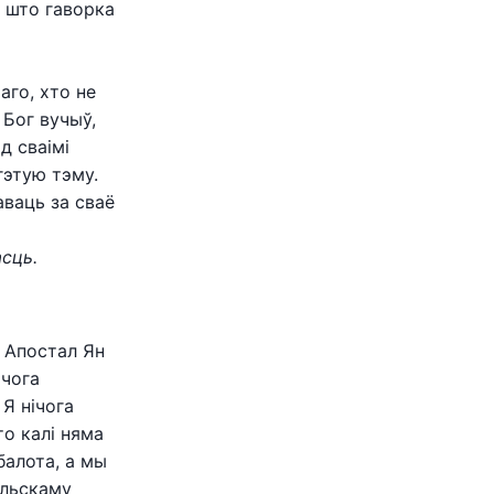
, што гаворка
аго, хто не
 Бог вучыў,
д сваімі
гэтую тэму.
аваць за сваё
асць.
. Апостал Ян
ічога
Я нічога
то калі няма
балота, а мы
ільскаму