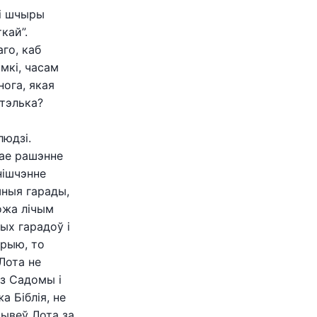
 і шчыры
кай”.
аго, каб
мкі, часам
нога, якая
утэлька?
людзі.
мае рашэнне
нішчэнне
шныя гарады,
ожа лічым
ых гарадоў і
орыю, то
Лота не
 з Садомы і
а Біблія, не
вывеў Лота за