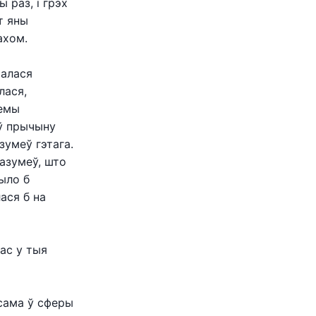
 раз, і грэх
т яны
ахом.
малася
лася,
лемы
аў прычыну
зумеў гэтага.
азумеў, што
было б
ася б на
ас у тыя
ксама ў сферы