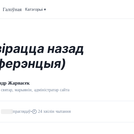
Галоўная
Катэгорыi ▾
зірацца назад
ферэнцыя)
ндр Жарнасек
 святар, марыянін, адмiнiстратар сайта
праглядаў
•
24 хвілін чытання