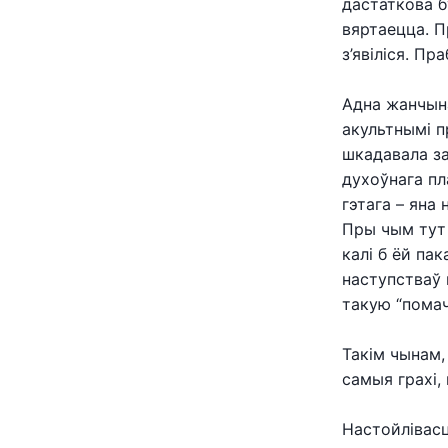
дастаткова б
вяртаецца. П
з’явіліся. П
Адна жанчына
акультнымі пр
шкадавала за
духоўнага пл
гэтага – яна
Пры чым тут 
калі б ёй пак
наступстваў 
такую “помач
Такім чынам,
самыя грахі,
Настойлівасц