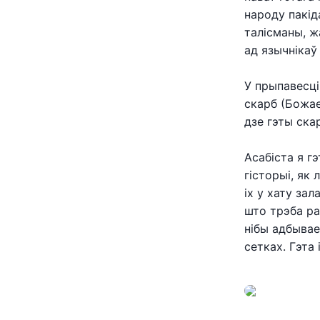
народу пакід
талісманы, ж
ад язычнікаў
У прыпавесці
скарб (Божае
дзе гэты ска
Асабіста я г
гісторыі, як 
іх у хату зал
што трэба ра
нібы адбывае
сетках. Гэта