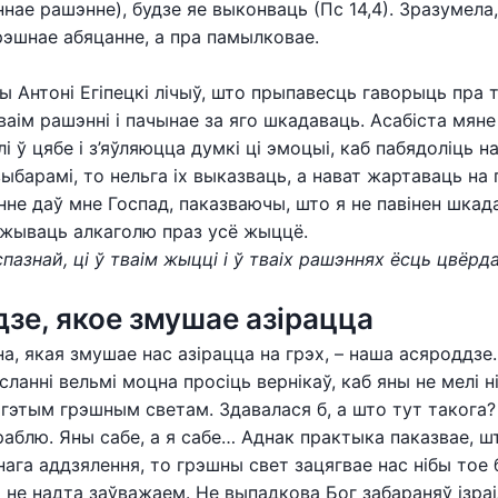
нае рашэнне), будзе яе выконваць (Пс 14,4). Зразумела
грэшнае абяцанне, а пра памылковае.
ы Антоні Егіпецкі лічыў, што прыпавесць гаворыць пра т
ваім рашэнні і пачынае за яго шкадаваць. Асабіста мяне
і ў цябе і з’яўляюцца думкі ці эмоцыі, каб пабядоліць на
выбарамі, то нельга іх выказваць, а нават жартаваць на 
нне даў мне Госпад, паказваючы, што я не павінен шкад
ўжываць алкаголю праз усё жыццё.
спазнай, ці ў тваім жыцці і ў тваіх рашэннях ёсць цвёрд
зе, якое змушае азірацца
а, якая змушае нас азірацца на грэх, – наша асяроддзе
ланні вельмі моцна просіць вернікаў, каб яны не мелі н
 гэтым грэшным светам. Здавалася б, а што тут такога? 
раблю. Яны сабе, а я сабе… Аднак практыка паказвае, ш
нага аддзялення, то грэшны свет зацягвае нас нібы тое 
 і не надта заўважаем. Не выпадкова Бог забараняў ізра