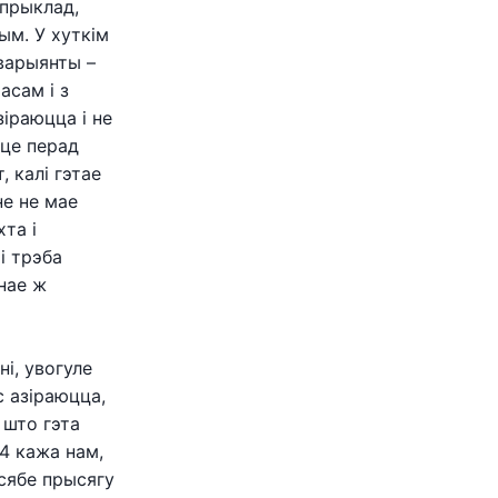
апрыклад,
ым. У хуткім
варыянты –
асам і з
зіраюцца і не
цце перад
, калі гэтае
не не мае
хта і
і трэба
нае ж
ні, увогуле
с азіраюцца,
 што гэта
4 кажа нам,
 сябе прысягу