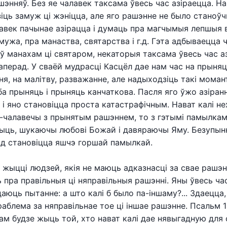
энняў. Без яе чалавек таксама ўвесь час азіраецца. Н
іць замуж ці жэніцца, але яго рашэнне не было станоўч
лавек пачынае азірацца і думаць пра магчымыя лепшыя 
мужа, пра манаства, святарства і г.д. Гэта адбываецца ч
аў манахам ці святаром, некаторыя таксама ўвесь час а
наперад. У сваёй мудрасці Касцёл дае нам час на прыня
я, на малітву, разважанне, але надыходзіць такі момант
а прыняць і прыняць канчаткова. Пасля яго ўжо азіран
 і яно становіцца проста катастрафічным. Нават калі не
-чалавечы з прынятым рашэннем, то з гэтымі памылкам
ыць, шукаючы любові Божай і давяраючы Яму. Безупын
ад становіцца яшчэ горшай памылкай.
ў жыцці людзей, якія не маюць адказнасці за свае рашэн
 пра правільныя ці няправільныя рашэнні. Яны ўвесь ча
даюць пытанне: а што калі б было па-іншаму?... Здаецца,
аблема за няправільнае тое ці іншае рашэнне. Псальм 1
ам будзе жыць той, хто нават калі дае нявыгадную для