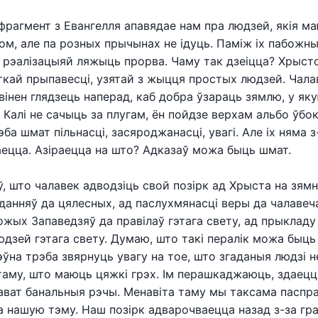
фрагмент з Евангелля апавядае нам пра людзей, якія м
том, але па розных прычынах не ідуць. Паміж іх пабожн
і рэалізацыяй ляжыць прорва. Чаму так дзеіцца? Хрыст
ткай прыпавесці, узятай з жыцця простых людзей. Чалаве
авінен глядзець наперад, каб добра ўзараць зямлю, у як
 Калі не сачыць за плугам, ён пойдзе верхам альбо ўбок
ба шмат пільнасці, засяроджанасці, увагі. Але іх няма з
аецца. Азіраецца на што? Адказаў можа быць шмат.
ў, што чалавек адводзіць свой позірк ад Хрыста на зям
анняў да цялесных, ад паслухмянасці веры да чалавеча
Божых Запаведзяў да правілаў гэтага свету, ад прыклад
дзей гэтага свету. Думаю, што такі пералік можа быц
ўна трэба звярнуць увагу на тое, што згаданыя людзі не
аму, што маюць цяжкі грэх. Ім перашкаджаюць, здаецц
ават банальныя рэчы. Менавіта таму мы таксама пасп
а нашую тэму. Наш позірк адварочваецца назад з-за гра