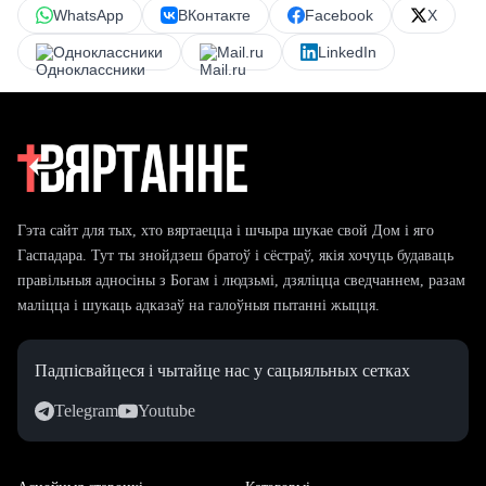
WhatsApp
ВКонтакте
Facebook
X
Одноклассники
Mail.ru
LinkedIn
Гэта сайт для тых, хто вяртаецца і шчыра шукае свой Дом і яго
Гаспадара. Тут ты знойдзеш братоў і сёстраў, якія хочуць будаваць
правільныя адносіны з Богам і людзьмі, дзяліцца сведчаннем, разам
маліцца і шукаць адказаў на галоўныя пытанні жыцця.
Падпісвайцеся і чытайце нас у сацыяльных сетках
Telegram
Youtube