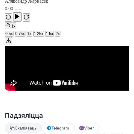
Аляксандр Жарнасек
0:00
--:--
1x
0.5x
0.75x
1x
1.25x
1.5x
2x
Падзяліцца
Скапіяваць
Telegram
Viber