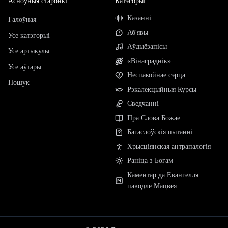
Асноўныя старонкі
Катэгорыі
Казанні
Галоўная
Аб'явы
Усе катэгорыі
Аўдыёзапісы
Усе артыкулы
«Вінаграднік»
Усе аўтары
Неспакойнае сэрца
Пошук
Рэкалекцыйныя Курсы
Сведчанні
Пра Слова Божае
Багаслоўскія пытанні
Хрысціянская антрапалогія
Раніца з Богам
Каментар да Евангелля
паводле Мацвея