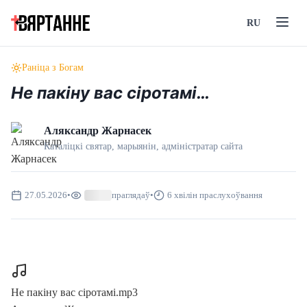
RU
Раніца з Богам
Не пакіну вас сіротамі…
Аляксандр Жарнасек
Каталіцкі святар, марыянін, адмiнiстратар сайта
27.05.2026
•
праглядаў
•
6 хвілін праслухоўвання
Не пакіну вас сіротамі.mp3