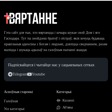
Гэта сайт для тых, хто вяртаецца і шчыра шукае свой Дом і яго
Гаспадара. Тут ты знойдзеш братоў і сёстраў, якія хочуць будаваць
правільныя адносіны з Богам і людзьмі, дзяліцца сведчаннем, разам
маліцца і шукаць адказаў на галоўныя пытанні жыцця.
Падпісвайцеся і чытайце нас у сацыяльных сетках
Telegram
Youtube
Асноўныя старонкі
Катэгорыі
Казанні
Галоўная
Аб'явы
Усе катэгорыі
Аўдыёзапісы