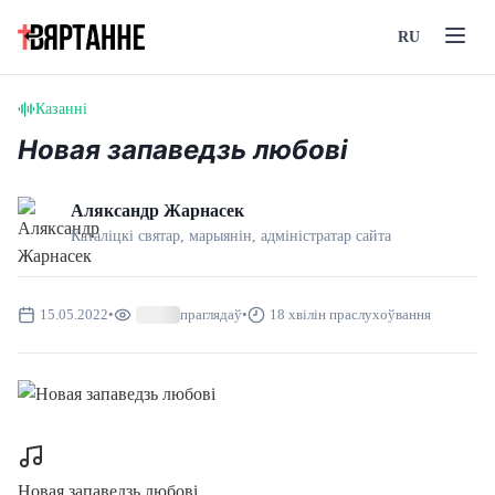
RU
Казанні
Новая запаведзь любові
Аляксандр Жарнасек
Каталіцкі святар, марыянін, адмiнiстратар сайта
15.05.2022
•
праглядаў
•
18 хвілін праслухоўвання
Новая запаведзь любові