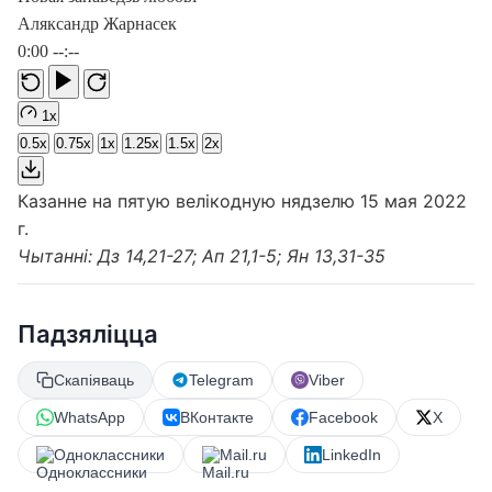
Аляксандр Жарнасек
0:00
--:--
1x
0.5x
0.75x
1x
1.25x
1.5x
2x
Казанне на пятую велікодную нядзелю 15 мая 2022
г.
Чытанні: Дз 14,21-27; Ап 21,1-5; Ян 13,31-35
Падзяліцца
Скапіяваць
Telegram
Viber
WhatsApp
ВКонтакте
Facebook
X
Одноклассники
Mail.ru
LinkedIn