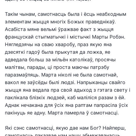
Такім чынам, самотнасць была і ёсць неабходным
элементам жыцця многіх Божых праведнікаў.
Асабіста мяне вельмі ўражвае факт з жыцця
францускай стыгматычкі і містычкі Марты Робэн.
Нягледзячы на сваю хваробу, праз якую яна
дзесяткі гадоў была прыкутая да ложка, яе
адведала больш за мільён католікаў, просячы
малітвы, парады, ці проста маючы патрэбу
паразмаўляць. Марта ніколі не была самотнай,
вакол яе заўсёды былі людзі. Напрыканцы свайго
жыцця яна ведала пра свой адыход з гэтага свету і
паклікала блізкіх людзей, каб маліліся разам з ёй.
Аднак нечакана для ўсіх яна раптам папрасіла ўсіх
пакінуць яе адну. Марта памерла ў самотнасці.
Які сэнс самотнасці, якую дае нам Бог? Найперш,
самотнасць паказвае нам нашу абмежаванасць,