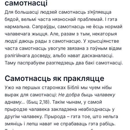
самотнасці
Для большасці людзей самотнасць з’яўляецца
бядой, вельмі часта нязноснай праблемай. І гэта
нармальна. Сапраўды, самотнасць не ёсць нормай
чалавечага жыцця. Але, разам з тым, некаторыя
людзі даюць рады з самотнасцю. У хрысціянстве
часта самотнасць увогуле звязана з пэўным відам
рэлігійнага досведу, альбо нават дасканаласці.
Таму паспрабуем разгледзець два бакі самотнасці.
Самотнасць як пракляцце
Ужо на першых старонках Бібліі мы чуем нібы
вырак для самотнасці:
Не добра быць чалавеку
аднаму…
(Быц 2,18). Такім чынам, у самой
прыродзе чалавека закладзена неабходнасць у
другім чалавеку. Прырода – гэта тое, што нельга
змяніць і лепш нават не спрабаваць гэта рабіць.