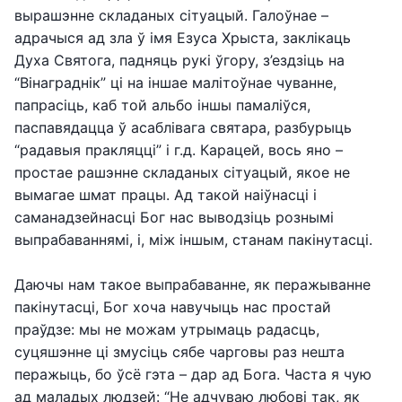
вырашэнне складаных сітуацый. Галоўнае –
адрачыся ад зла ў імя Езуса Хрыста, заклікаць
Духа Святога, падняць рукі ўгору, з’ездзіць на
“Вінаграднік” ці на іншае малітоўнае чуванне,
папрасіць, каб той альбо іншы памаліўся,
паспавядацца ў асаблівага святара, разбурыць
“радавыя пракляцці” і г.д. Карацей, вось яно –
простае рашэнне складаных сітуацый, якое не
вымагае шмат працы. Ад такой наіўнасці і
саманадзейнасці Бог нас выводзіць рознымі
выпрабаваннямі, і, між іншым, станам пакінутасці.
Даючы нам такое выпрабаванне, як перажыванне
пакінутасці, Бог хоча навучыць нас простай
праўдзе: мы не можам утрымаць радасць,
суцяшэнне ці змусіць сябе чарговы раз нешта
перажыць, бо ўсё гэта – дар ад Бога. Часта я чую
ад маладых людзей: “Не адчуваю любові так, як