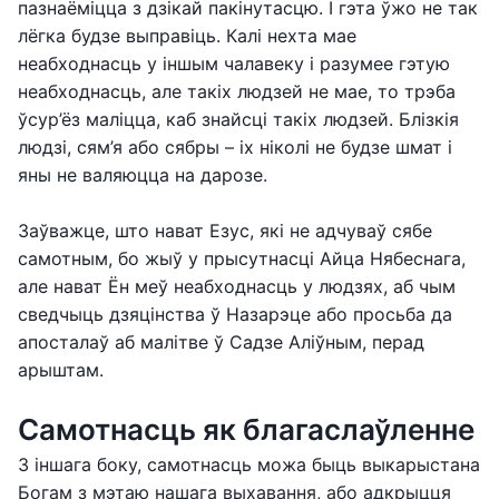
пазнаёміцца з дзікай пакінутасцю. І гэта ўжо не так
лёгка будзе выправіць. Калі нехта мае
неабходнасць у іншым чалавеку і разумее гэтую
неабходнасць, але такіх людзей не мае, то трэба
ўсур’ёз маліцца, каб знайсці такіх людзей. Блізкія
людзі, сям’я або сябры – іх ніколі не будзе шмат і
яны не валяюцца на дарозе.
Заўважце, што нават Езус, які не адчуваў сябе
самотным, бо жыў у прысутнасці Айца Нябеснага,
але нават Ён меў неабходнасць у людзях, аб чым
сведчыць дзяцінства ў Назарэце або просьба да
апосталаў аб малітве ў Садзе Аліўным, перад
арыштам.
Самотнасць як благаслаўленне
З іншага боку, самотнасць можа быць выкарыстана
Богам з мэтаю нашага выхавання, або адкрыцця