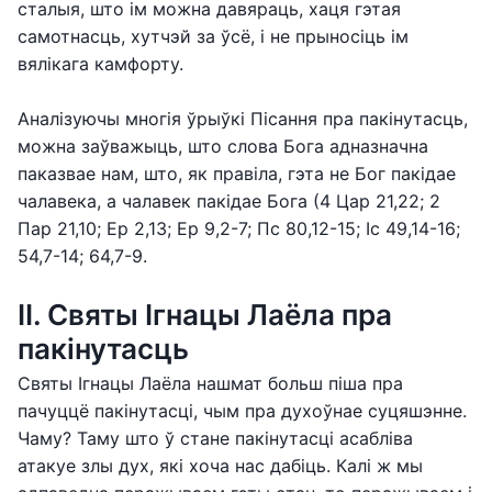
сталыя, што ім можна давяраць, хаця гэтая
самотнасць, хутчэй за ўсё, і не прыносіць ім
вялікага камфорту.
Аналізуючы многія ўрыўкі Пісання пра пакінутасць,
можна заўважыць, што слова Бога адназначна
паказвае нам, што, як правіла, гэта не Бог пакідае
чалавека, а чалавек пакідае Бога (4 Цар 21,22; 2
Пар 21,10; Ер 2,13; Ер 9,2-7; Пс 80,12-15; Іс 49,14-16;
54,7-14; 64,7-9.
ІІ. Святы Ігнацы Лаёла пра
пакінутасць
Святы Ігнацы Лаёла нашмат больш піша пра
пачуццё пакінутасці, чым пра духоўнае суцяшэнне.
Чаму? Таму што ў стане пакінутасці асабліва
атакуе злы дух, які хоча нас дабіць. Калі ж мы