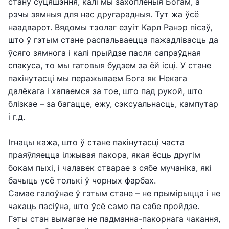
стану суцяшэння, калі мы захопленыя Богам, а
рэчы зямныя для нас другарадныя. Тут жа ўсё
наадварот. Вядомы тэолаг езуіт Карл Ранэр пісаў,
што ў гэтым стане распальваецца пажадлівасць да
ўсяго зямнога і калі прыйдзе пасля сапраўдная
спакуса, то мы гатовыя будзем за ёй ісці. У стане
пакінутасці мы перажываем Бога як Некага
далёкага і хапаемся за тое, што пад рукой, што
блізкае – за багацце, ежу, сэксуальнасць, кампутар
і г.д.
Ігнацы кажа, што ў стане пакінутасці часта
праяўляецца ілжывая пакора, якая ёсць другім
бокам пыхі, і чалавек стварае з сябе мучаніка, які
бачыць усё толькі ў чорных фарбах.
Самае галоўнае ў гэтым стане – не прымірыцца і не
чакаць пасіўна, што ўсё само па сабе пройдзе.
Гэты стан вымагае не падманна-пакорнага чакання,