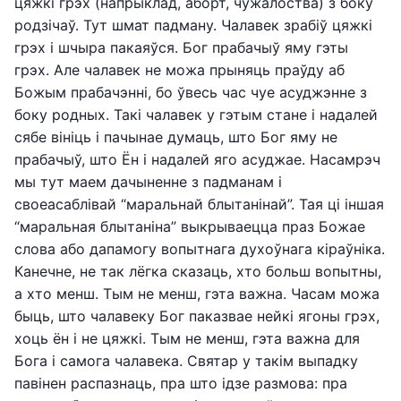
цяжкі грэх (напрыклад, аборт, чужалоства) з боку
родзічаў. Тут шмат падману. Чалавек зрабіў цяжкі
грэх і шчыра пакаяўся. Бог прабачыў яму гэты
грэх. Але чалавек не можа прыняць праўду аб
Божым прабачэнні, бо ўвесь час чуе асуджэнне з
боку родных. Такі чалавек у гэтым стане і надалей
сябе вініць і пачынае думаць, што Бог яму не
прабачыў, што Ён і надалей яго асуджае. Насамрэч
мы тут маем дачыненне з падманам і
своеасаблівай “маральнай блытанінай”. Тая ці іншая
“маральная блытаніна” выкрываецца праз Божае
слова або дапамогу вопытнага духоўнага кіраўніка.
Канечне, не так лёгка сказаць, хто больш вопытны,
а хто менш. Тым не менш, гэта важна. Часам можа
быць, што чалавеку Бог паказвае нейкі ягоны грэх,
хоць ён і не цяжкі. Тым не менш, гэта важна для
Бога і самога чалавека. Святар у такім выпадку
павінен распазнаць, пра што ідзе размова: пра