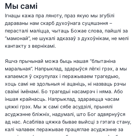
Мы самі
Ігнацы кажа пра ляноту, праз якую мы згубілі
дараваны нам скарб духоўнага суцяшэння –
перасталі маліцца, чытаць Божае слова, пайшлі за
“мамонай”, не шукалі адказаў з духоўнікам, не мелі
кантакту з вернікамі.
Яшчэ прычынай можа быць нашая “блытаніна
маральная”. Напрыклад, здарыўся лёгкі грэх, а мы
капаемся ў скрупулах і перажываем трагедыю,
хоць самі не здольныя ні ацаніць, ні назваць рэчы
сваімі імёнамі. Бо трагедыі насамрэч і няма. Або
іншая крайнасць. Напрыклад, здараецца часам
цяжкі грэх. Мы ж самі сябе асудзілі, прынялі
асуджэнне бліжніх, надумалі, што Бог адвярнуўся
ад нас. Асабліва цяжка бывае выйсці з гэтага стану,
калі чалавек перажывае працяглае асуджэнне за