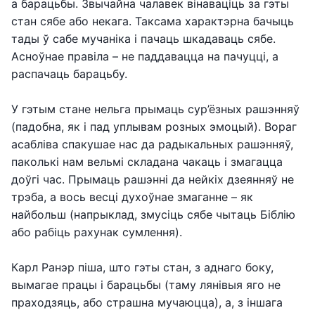
а барацьбы. Звычайна чалавек вінаваціць за гэты
стан сябе або некага. Таксама характэрна бачыць
тады ў сабе мучаніка і пачаць шкадаваць сябе.
Асноўнае правіла – не паддавацца на пачуцці, а
распачаць барацьбу.
У гэтым стане нельга прымаць сур’ёзных рашэнняў
(падобна, як і пад уплывам розных эмоцый). Вораг
асабліва спакушае нас да радыкальных рашэнняў,
паколькі нам вельмі складана чакаць і змагацца
доўгі час. Прымаць рашэнні да нейкіх дзеянняў не
трэба, а вось весці духоўнае змаганне – як
найбольш (напрыклад, змусіць сябе чытаць Біблію
або рабіць рахунак сумлення).
Карл Ранэр піша, што гэты стан, з аднаго боку,
вымагае працы і барацьбы (таму лянівыя яго не
праходзяць, або страшна мучаюцца), а, з іншага