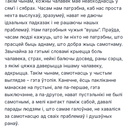
Такім чынам, кожны чалавек мае неабходнасць у
сям’і і сябрах. Часам нам патрэбна, каб нас проста
нехта выслухаў, зразумеў, нават не даючы
ідэальных падказак і не рашаючы нашых
праблемаў. Нам патрэбныя чужыя “вушы”. Праўда,
часам людзі кажуць, што ім ніхто не патрэбны, што
прасцей быць аднаму, што добра жыць самотнаму.
Звычайна за гэтымі словамі крыецца боль
чалавека, страх, нейкі балючы досвед, раны сэрца,
з якімі цяжка даверыцца іншаму чалавеку,
адкрыцца. Такім чынам, самотнасць у чыстым
выглядзе – гэта ўтопія. Канечне, ёсць пакліканне
манаскае на пустыні, але па-першае, гэта
выключэнне, а па-другое, нават пустэльнікі не былі
самотнымі, а мелі кантакт паміж сабой, давалі
парады людзям і, што самае галоўнае, не хаваліся
за самотнасцю ад сваіх праблемаў і душэўных
ранаў.