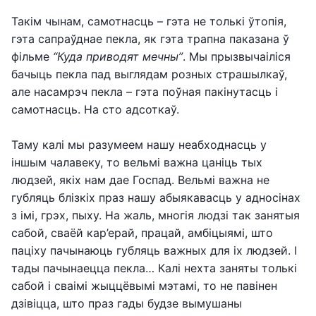
Такім чынам, самотнасць – гэта не толькі ўтопія,
гэта сапраўднае пекла, як гэта трапна паказана ў
фільме
“Куда приводят мечны”
. Мы прызвычаіліся
бачыць пекла пад выглядам розных страшылкаў,
але насамрэч пекла – гэта поўная пакінутасць і
самотнасць. На сто адсоткаў.
Таму калі мы разумеем нашу неабходнасць у
іншым чалавеку, то вельмі важна цаніць тых
людзей, якіх нам дае Госпад. Вельмі важна не
губляць блізкіх праз нашу абыякавасць у адносінах
з імі, грэх, пыху. На жаль, многія людзі так занятыя
сабой, сваёй кар’ерай, працай, амбіцыямі, што
паціху пачынаюць губляць важных для іх людзей. І
тады пачынаецца пекла… Калі нехта заняты толькі
сабой і сваімі жыццёвымі мэтамі, то не павінен
дзівіцца, што праз гады будзе вымушаны