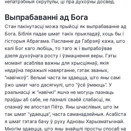
непатрэбныя скрупулы, ці пра духоўны досвед.
Выпрабаванні ад Бога
Стан пакінутасці можа прыйсці як выпрабаванне ад
Бога. Біблія падае шмат такіх прыкладаў, хоць бы і
гісторыя Абрагама. Пасланне да Габрэяў кажа, што
калі Бог каго любіць, то таго ж і выпрабоўвае
дзеля духоўнага росту і ўзмацнення веры. Гэты
момант асабліва важны для хрысціянаў, якія
нядаўна перажылі навяртанне, гэтак званых,
“навічкоў”. Вельмі часта ім здаецца, што яны самі
ўжо шмат чаго дасягнулі, што “ўсё ўмеюць”. У
рэальнасці ж “навічкі” яшчэ не могуць пазнаць
праўды аб сабе, не пазналі сваёй слабасці, як
спазнаў яе апостал Пётр. Яны шчаслівыя, што ім
так шмат “удаецца”, часта саманадзейныя. Асабіста
я шмат гэтага бачу ў руху Адновы Харызматычнай.
Многім здаецца, што яны знайшлі просты спосаб на