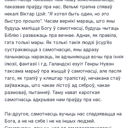
паказвае праўду пра нас. Вельмі трапна спяваў
некалі Віктар Цой: “
Я хотел быть один, но это
быстро прошло
”. Часам вернікі мараць, што яны
будуць маліцца Богу ў самотнасці, будуць чытаць
Біблію і разважаць пра вечнае. Аднак, як правіла,
гэта толькі мары. Як толькі такія людзі ўсур’ёз
сустракаюцца з самотнасцю, яны адразу
пачынаюць наракаць, ім адчыняюцца вочы пра іхнія
ілюзіі, фантазіі і г.д. Галандскі езуіт Генры Нувэн
таксама марыў пра жыццё ў самотнасці, але пасля
таго, як трапіў у кляштар трапістаў, нечакана стаў
заўважаць, што чакае лістоў ад сяброў, чакае
размоваў, пытанняў. Таму нават кароткая
самотнасць адкрывае нам праўду пра нас.
Па-другое, самотнасць вучыць нас спадзявацца на
Бога, а не на сябе і не на іншых людзей.