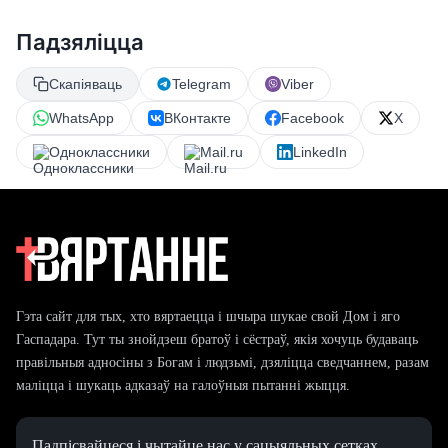
Падзяліцца
Скапіяваць
Telegram
Viber
WhatsApp
ВКонтакте
Facebook
X
Одноклассники
Mail.ru
LinkedIn
Гэта сайт для тых, хто вяртаецца і шчыра шукае свой Дом і яго
Гаспадара. Тут ты знойдзеш братоў і сёстраў, якія хочуць будаваць
правільныя адносіны з Богам і людзьмі, дзяліцца сведчаннем, разам
маліцца і шукаць адказаў на галоўныя пытанні жыцця.
Падпісвайцеся і чытайце нас у сацыяльных сетках