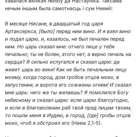
хавалася вялікая любоў да Настаўніка. Таксама
нечым іншым была самотнасць і сум Нееміі:
В месяце Нисане, в двадцатый год царя
Артаксеркса, [было] перед ним вино. И я взял вино
и подал царю, и, казалось, не был печален перед
ним. Но царь сказал мне: отчего лице у тебя
печально; ты не болен, этого нет, а верно печаль на
сердце? Я сильно испугался и сказал царю: да
живет царь во веки! Как не быть печальным лицу
моему, когда город, дом гробов отцов моих, в
запустении, и ворота его сожжены огнем! И сказал
мне царь: чего же ты желаешь? Я помолился Богу
небесному и сказал царю: если царю благоугодно,
и если в благоволении раб твой пред лицем твоим,
то пошли меня в Иудею, в город, [где] гробы отцов
моих, чтоб я обстроил его
(Неем 2,1-5).