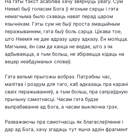
На гэты тэкст асабліва хачу звярнуць увагу. Сум
Нееміі быў голасам Бога ў ягоным сэрцы і гэта
немагчыма было схаваць нават перад царом
язычнікам. Гэты сум не быў проста эмацыйным
перажываннем, гэта быў боль сэрца. Цікава тое,
што Неемія не дае адразу цару адказу. Ён моліцца.
Магчыма, ён сам да канца не ведае, што з ім
адбываецца, а тым больш, не збіраецца кідаць на
вецер неабдуманых словаў.
Гэта вельмі прыгожы вобраз. Патрэбны час,
малітва і роздум для таго, каб адказаць пра карані
сваіх перажыванняў, а тым больш, пра сапраўдную
прычыну самотнасці. Часам гэта будзе
выпрабаванне ад Бога, а часам выключна грэх.
Разважаючы пра самотнасць як благаслаўленне і
дар ад Бога, хачу згадаць тут яшчэ адзін фрагмент