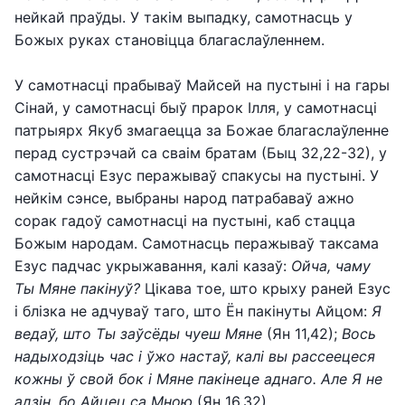
нейкай праўды. У такім выпадку, самотнасць у
Божых руках становіцца благаслаўленнем.
У самотнасці прабываў Майсей на пустыні і на гары
Сінай, у самотнасці быў прарок Ілля, у самотнасці
патрыярх Якуб змагаецца за Божае благаслаўленне
перад сустрэчай са сваім братам (Быц 32,22-32), у
самотнасці Езус перажываў спакусы на пустыні. У
нейкім сэнсе, выбраны народ патрабаваў ажно
сорак гадоў самотнасці на пустыні, каб стацца
Божым народам. Самотнасць перажываў таксама
Езус падчас укрыжавання, калі казаў:
Ойча, чаму
Ты Мяне пакінуў?
Цікава тое, што крыху раней Езус
і блізка не адчуваў таго, што Ён пакінуты Айцом:
Я
ведаў, што Ты заўсёды чуеш Мяне
(Ян 11,42);
Вось
надыходзіць час і ўжо настаў, калі вы рассеецеся
кожны ў свой бок і Мяне пакінеце аднаго. Але Я не
адзін, бо Айцец са Мною
(Ян 16,32).