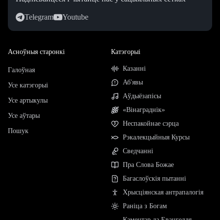
Telegram
Youtube
Асноўныя старонкі
Катэгорыі
Казанні
Галоўная
Аб'явы
Усе катэгорыі
Аўдыёзапісы
Усе артыкулы
«Вінаграднік»
Усе аўтары
Неспакойнае сэрца
Пошук
Рэкалекцыйныя Курсы
Сведчанні
Пра Слова Божае
Багаслоўскія пытанні
Хрысціянская антрапалогія
Раніца з Богам
Каментар да Евангелля