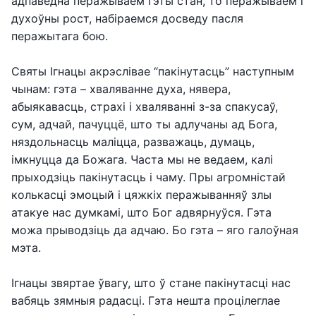
адпаведна перажываем гэты стан, то перажываем і
духоўны рост, набіраемся досведу пасля
перажытага бою.
Святы Ігнацы акрэслівае “пакінутасць” наступным
чынам: гэта – хваляванне духа, нявера,
абыякавасць, страхі і хваляванні з-за спакусаў,
сум, адчай, пачуццё, што ты адлучаны ад Бога,
няздольнасць маліцца, разважаць, думаць,
імкнуцца да Божага. Часта мы не ведаем, калі
прыходзіць пакінутасць і чаму. Пры агромністай
колькасці эмоцый і цяжкіх перажыванняў злы
атакуе нас думкамі, што Бог адвярнуўся. Гэта
можа прыводзіць да адчаю. Бо гэта – яго галоўная
мэта.
Ігнацы звяртае ўвагу, што ў стане пакінутасці нас
вабяць зямныя радасці. Гэта нешта процілеглае