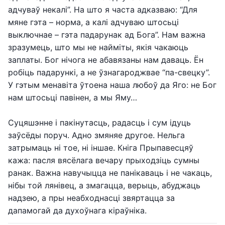
адчуваў некалі”. На што я часта адказваю: “Для
мяне гэта – норма, а калі адчуваю штосьці
выключнае – гэта падарунак ад Бога”. Нам важна
зразумець, што мы не найміты, якія чакаюць
заплаты. Бог нічога не абавязаны нам даваць. Ён
робіць падарункі, а не ўзнагароджвае “па-свецку”.
У гэтым менавіта ўтоена наша любоў да Яго: не Бог
нам штосьці павінен, а мы Яму…
Суцяшэнне і пакінутасць, радасць і сум ідуць
заўсёды поруч. Адно змяняе другое. Нельга
затрымаць ні тое, ні іншае. Кніга Прыпавесцяў
кажа: пасля вясёлага вечару прыходзіць сумны
ранак. Важна навучыцца не панікаваць і не чакаць,
нібы той лянівец, а змагацца, верыць, абуджаць
надзею, а пры неабходнасці звяртацца за
дапамогай да духоўнага кіраўніка.