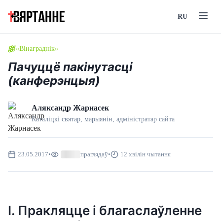
RU
«Вінаграднік»
Пачуццё пакінутасці
(канферэнцыя)
Аляксандр Жарнасек
Каталіцкі святар, марыянін, адмiнiстратар сайта
23.05.2017
•
праглядаў
•
12 хвілін чытання
І. Пракляцце і благаслаўленне