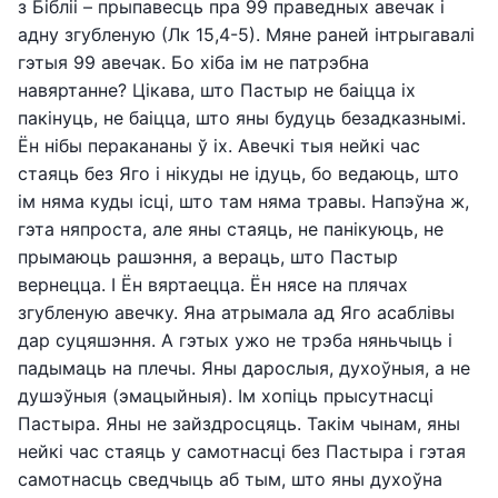
з Бібліі – прыпавесць пра 99 праведных авечак і
адну згубленую (Лк 15,4-5). Мяне раней інтрыгавалі
гэтыя 99 авечак. Бо хіба ім не патрэбна
навяртанне? Цікава, што Пастыр не баіцца іх
пакінуць, не баіцца, што яны будуць безадказнымі.
Ён нібы перакананы ў іх. Авечкі тыя нейкі час
стаяць без Яго і нікуды не ідуць, бо ведаюць, што
ім няма куды ісці, што там няма травы. Напэўна ж,
гэта няпроста, але яны стаяць, не панікуюць, не
прымаюць рашэння, а вераць, што Пастыр
вернецца. І Ён вяртаецца. Ён нясе на плячах
згубленую авечку. Яна атрымала ад Яго асаблівы
дар суцяшэння. А гэтых ужо не трэба няньчыць і
падымаць на плечы. Яны дарослыя, духоўныя, а не
душэўныя (эмацыйныя). Ім хопіць прысутнасці
Пастыра. Яны не зайздросцяць. Такім чынам, яны
нейкі час стаяць у самотнасці без Пастыра і гэтая
самотнасць сведчыць аб тым, што яны духоўна