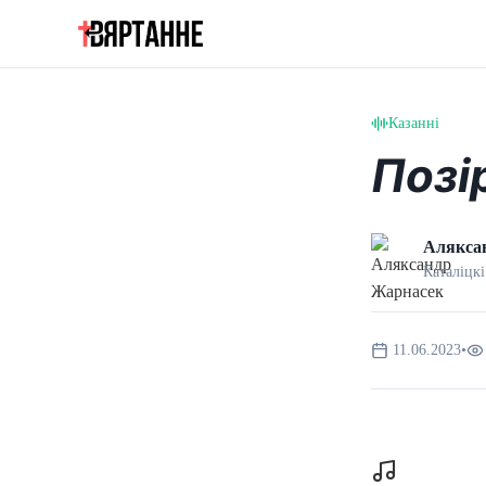
Казанні
Позі
Алякса
Каталіцкі
11.06.2023
•