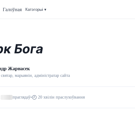
Галоўная
Катэгорыi ▾
рк Бога
ндр Жарнасек
 святар, марыянін, адмiнiстратар сайта
праглядаў
•
20 хвілін праслухоўвання