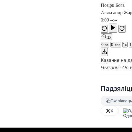
Позірк Бога
Аляксандр Жар
0:00
--:--
1x
0.5x
0.75x
1x
1
Казанне на 
Чытанні: Ос 6
Падзяліц
Скапіяваць
X
О