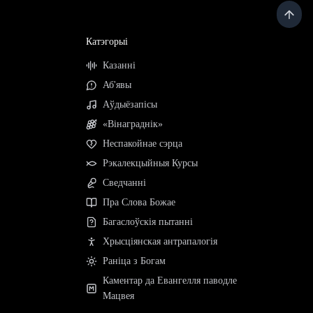
Катэгорыі
Казанні
Аб'явы
Аўдыёзапісы
«Вінаграднік»
Неспакойнае сэрца
Рэкалекцыйныя Курсы
Сведчанні
Пра Слова Божае
Багаслоўскія пытанні
Хрысціянская антрапалогія
Раніца з Богам
Каментар да Евангелля паводле
Мацвея