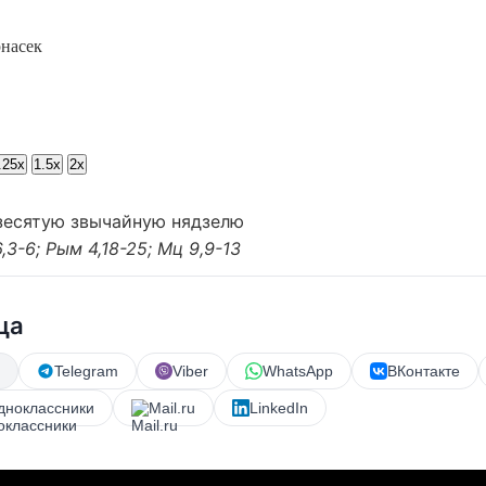
насек
.25x
1.5x
2x
дзесятую звычайную нядзелю
,3-6; Рым 4,18-25; Мц 9,9-13
ца
Telegram
Viber
WhatsApp
ВКонтакте
дноклассники
Mail.ru
LinkedIn