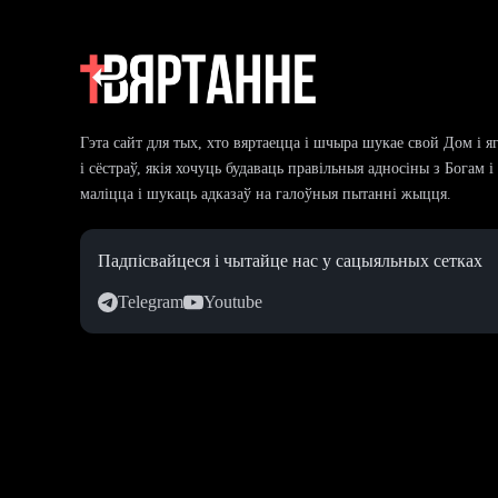
Гэта сайт для тых, хто вяртаецца і шчыра шукае свой Дом і я
і сёстраў, якія хочуць будаваць правільныя адносіны з Богам 
маліцца і шукаць адказаў на галоўныя пытанні жыцця.
Падпісвайцеся і чытайце нас у сацыяльных сетках
Telegram
Youtube