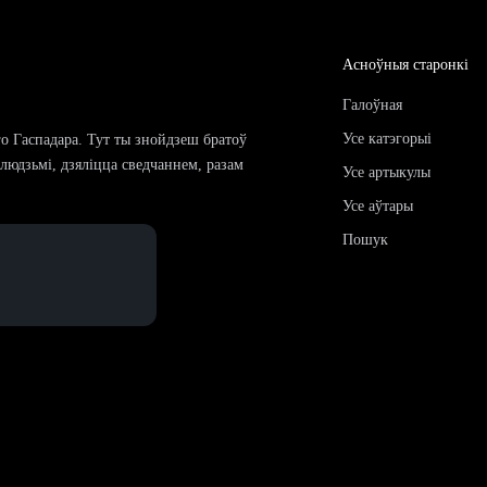
Асноўныя старонкі
Галоўная
Усе катэгорыі
го Гаспадара. Тут ты знойдзеш братоў
і людзьмі, дзяліцца сведчаннем, разам
Усе артыкулы
Усе аўтары
Пошук