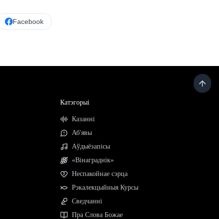
Facebook
Катэгорыі
Казанні
Аб'явы
Аўдыёзапісы
«Вінаграднік»
Неспакойнае сэрца
Рэкалекцыйныя Курсы
Сведчанні
Пра Слова Божае