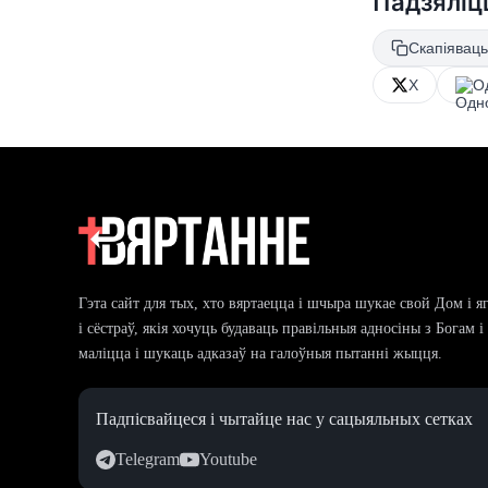
Падзяліц
Скапіяваць
X
О
Гэта сайт для тых, хто вяртаецца і шчыра шукае свой Дом і я
і сёстраў, якія хочуць будаваць правільныя адносіны з Богам 
маліцца і шукаць адказаў на галоўныя пытанні жыцця.
Падпісвайцеся і чытайце нас у сацыяльных сетках
Telegram
Youtube