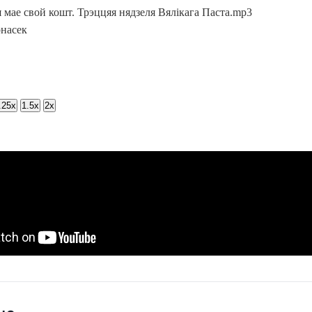
я мае свой кошт. Трэццяя нядзеля Вялікага Паста.mp3
насек
.25x
1.5x
2x