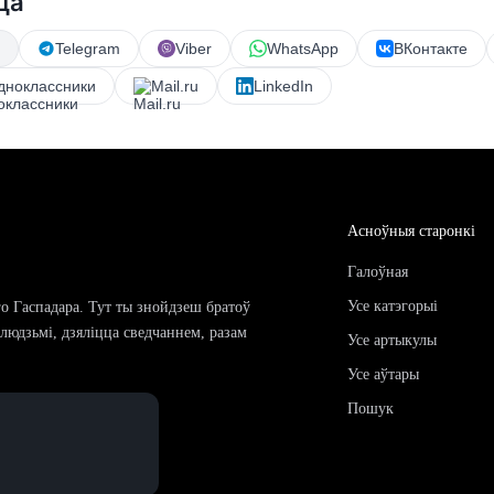
ца
Telegram
Viber
WhatsApp
ВКонтакте
дноклассники
Mail.ru
LinkedIn
Асноўныя старонкі
Галоўная
Усе катэгорыі
го Гаспадара. Тут ты знойдзеш братоў
і людзьмі, дзяліцца сведчаннем, разам
Усе артыкулы
Усе аўтары
Пошук