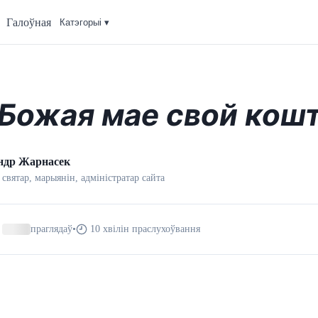
Галоўная
Катэгорыi ▾
 Божая мае свой кош
ндр Жарнасек
 святар, марыянін, адмiнiстратар сайта
праглядаў
•
10 хвілін праслухоўвання