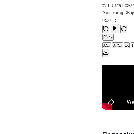
#71. Сіла Божа
Аляксандр Жар
0:00
--:--
1x
0.5x
0.75x
1x
1