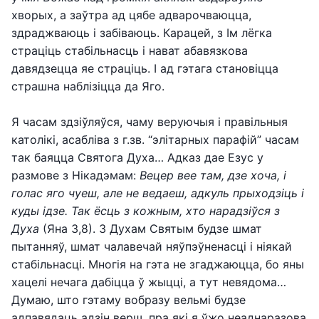
хворых, а заўтра ад цябе адварочваюцца,
здраджваюць і забіваюць. Карацей, з Ім лёгка
страціць стабільнасць і нават абавязкова
давядзецца яе страціць. І ад гэтага становіцца
страшна наблізіцца да Яго.
Я часам здзіўляўся, чаму веруючыя і правільныя
католікі, асабліва з г.зв. “элітарных парафій” часам
так баяцца Святога Духа… Адказ дае Езус у
размове з Нікадэмам:
Вецер вее там, дзе хоча, і
голас яго чуеш, але не ведаеш, адкуль прыходзіць і
куды ідзе. Так ёсць з кожным, хто нарадзіўся з
Духа
(Яна 3,8). З Духам Святым будзе шмат
пытанняў, шмат чалавечай няўпэўненасці і ніякай
стабільнасці. Многія на гэта не згаджаюцца, бо яны
хацелі нечага дабіцца ў жыцці, а тут невядома…
Думаю, што гэтаму вобразу вельмі будзе
адпавядаць адзін верш, пра які я ўжо неаднаразова