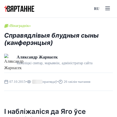
RU
«Вінаграднік»
Справядлівыя блудныя сыны
(канферэнцыя)
Аляксандр Жарнасек
Каталіцкі святар, марыянін, адмiнiстратар сайта
07.10.2015
•
праглядаў
•
26 хвілін чытання
І набліжаліся да Яго ўсе