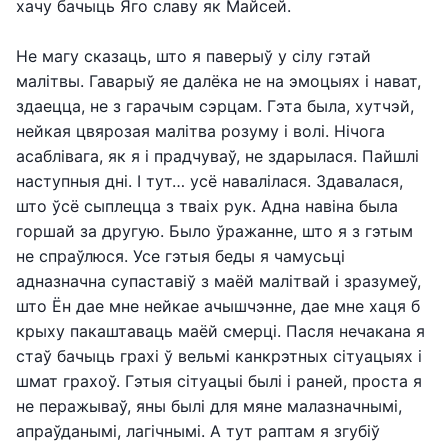
хачу бачыць Яго славу як Майсей.
Не магу сказаць, што я паверыў у сілу гэтай
малітвы. Гаварыў яе далёка не на эмоцыях і нават,
здаецца, не з гарачым сэрцам. Гэта была, хутчэй,
нейкая цвярозая малітва розуму і волі. Нічога
асаблівага, як я і прадчуваў, не здарылася. Пайшлі
наступныя дні. І тут… усё навалілася. Здавалася,
што ўсё сыплецца з тваіх рук. Адна навіна была
горшай за другую. Было ўражанне, што я з гэтым
не спраўлюся. Усе гэтыя беды я чамусьці
адназначна супаставіў з маёй малітвай і зразумеў,
што Ён дае мне нейкае ачышчэнне, дае мне хаця б
крыху пакаштаваць маёй смерці. Пасля нечакана я
стаў бачыць грахі ў вельмі канкрэтных сітуацыях і
шмат грахоў. Гэтыя сітуацыі былі і раней, проста я
не перажываў, яны былі для мяне малазначнымі,
апраўданымі, лагічнымі. А тут раптам я згубіў