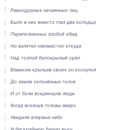
Равнодушных нечаянных лиц
Было в них вместо глаз два колодца
Переполненных злобой обид
Но взлетел неизвестно откуда
Над толпой белокрылый орёл
Взмахом крыльев своих он коснулся
До земли склонённых голов
И от боли вскрикнули люди
Когда вскинув головы вверх
Увидали впервые небо
И бескрайнюю белую высь