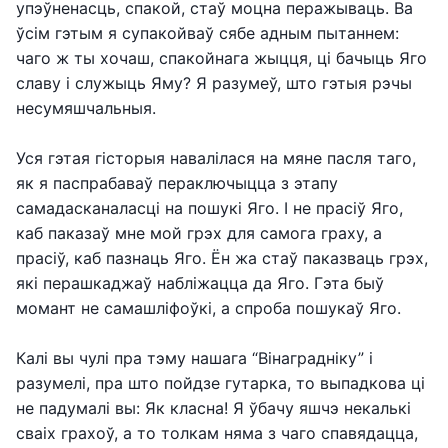
упэўненасць, спакой, стаў моцна перажываць. Ва
ўсім гэтым я супакойваў сябе адным пытаннем:
чаго ж ты хочаш, спакойнага жыцця, ці бачыць Яго
славу і служыць Яму? Я разумеў, што гэтыя рэчы
несумяшчальныя.
Уся гэтая гісторыя навалілася на мяне пасля таго,
як я паспрабаваў пераключыцца з этапу
самадасканаласці на пошукі Яго. І не прасіў Яго,
каб паказаў мне мой грэх для самога граху, а
прасіў, каб пазнаць Яго. Ён жа стаў паказваць грэх,
які перашкаджаў набліжацца да Яго. Гэта быў
момант не самашліфоўкі, а спроба пошукаў Яго.
Калі вы чулі пра тэму нашага “Вінаградніку” і
разумелі, пра што пойдзе гутарка, то выпадкова ці
не падумалі вы: Як класна! Я ўбачу яшчэ некалькі
сваіх грахоў, а то толкам няма з чаго спавядацца,