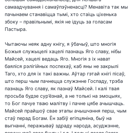
самаадчування і самаўпэўненасці? Менавіта так мы
пачынаем станавіцца тымі, хто стаіць ціхенька
збоку – правільнымі, якія не ідуць за голасам
Пастыра.
Чытаючы неяк адну кнігу, я ўбачыў, што многія
Божыя служыцелі хацелі пазнаць Яго славу, нібы
Майсей, хацелі ведаць Яго. Многія з іх нават
баяліся рэлігійных поспехаў, каб яны не закрылі
Таго, хто для іх такі важны. Аўтар гэтай кнігі пісаў,
што перш чым пачнецца служэнне Госпаду, трэба
пазнаць Яго славу, як пазнаў Майсей. І калі твая
просьба будзе сур’ёзнай, а не толькі на эмоцыях,
то Бог пачуе тваю малітву і пачне цябе ачышчаць.
Майсей прайшоў свае этапы ачышчэння перш, чым
стаў перад Богам. Ён забіў егіпцяніна, быў на
выгнанні, перажываў здраду народа, асуджэнне,