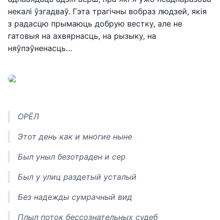
некалі ўзгадваў. Гэта трагічны вобраз людзей, якія
з радасцю прымаюць добрую вестку, але не
гатовыя на ахвярнасць, на рызыку, на
няўпэўненасць…
ОРЁЛ
Этот день как и многие ныне
Был уныл безотраден и сер
Был у улиц раздетый усталый
Без надежды сумрачный вид
Плыл поток бессознательных судеб