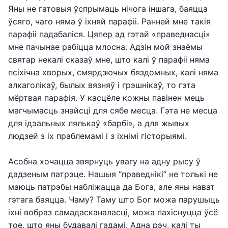
Яны не гатовыя ўспрымаць нічога іншага, баяцца
ўсяго, чаго няма ў іхняй парафіі. Ранней мне такія
парафіі падабаліся. Цяпер ад гэтай «праведнасці»
мне пачынае рабіцца млосна. Адзін мой знаёмы
святар некалі сказаў мне, што калі ў парафіі няма
псіхічна хворых, смярдзючых бяздомных, калі няма
алкаголікаў, былых вязняў і грэшнікаў, то гэта
мёртвая парафія. У касцёле кожны павінен мець
магчымасць знайсці для сябе месца. Гэта не месца
для ідэальных лялькаў «барбі», а для жывых
людзей з іх праблемамі і з іхнімі гісторыямі.
Асобна хочацца звярнуць увагу на адну рысу ў
дадзеным патрэце. Нашыя “праведнікі” не толькі не
маюць патрэбы набліжацца да Бога, але яны нават
гэтага баяцца. Чаму? Таму што Бог можа парушыць
іхні вобраз самадасканаласці, можа пахіснуцца ўсё
тое, што яны будавалі гадамі. Адна рэч, калі ты