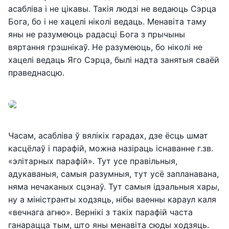
асабліва і не цікавы. Такія людзі не ведаюць Сэрца
Бога, бо і не хацелі ніколі ведаць. Менавіта таму
яны не разумеюць радасці Бога з прычыны
вяртання грэшнікаў. Не разумеюць, бо ніколі не
хацелі ведаць Яго Сэрца, былі надта занятыя сваёй
праведнасцю.
Часам, асабліва ў вялікіх гарадах, дзе ёсць шмат
касцёлаў і парафій, можна назіраць існаванне г.зв.
«элітарных парафій». Тут усе правільныя,
адукаваныя, самыя разумныя, тут усё запланавана,
няма нечаканых сцэнаў. Тут самыя ідэальныя хар
ы
,
ну а міністранты ходзяць, нібы ваенны караул каля
«вечнага агню». Вернікі з такіх парафій часта
ганарацца тым, што яны менавіта сюды ходзяць.