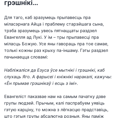
грэшнікі…
Для таго, каб зразумець прыпавесць пра
міласэрнага Айца і праблему старэйшага сына,
трэба зразумець увесь пятнаццаты раздзел
Евангелля ад Лукі. У ім – тры прыпавесці пра
міласць Божую. Усе яны гавораць пра тое самае,
толькі кожны раз крыху па-іншаму. Гэты раздзел
пачынаецца словамі:
Набліжаліся да Езуса ўсе мытнікі і грэшнікі, каб
слухаць Яго. А фарысеі і кніжнікі наракалі, кажучы:
«Ён прымае грэшнікаў і есць з імі».
Евангеліст паказвае нам на самым пачатку дзве
групы людзей. Прычым, калі паспрабуем уявіць
гэтую карціну, то можна з лёгкасцю прадставіць,
што гэтыя групы абсалютна розныя. Яны паміж