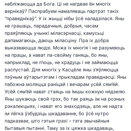
набліжаюцца да Бога. Ці не нагдвае ён многіх
вернікаў? Паспрабуем намаляваць партрэт такіх
“праведнікаў”. У іх жыцці нібы ўсё наладзілася. Яны
не грашаць, парадачныя, добрыя, часам
праяўляюць учынкі міласэрнасці, камусьці
дапамагаюць, даюць міласціну. Пра іх добра
выказваюцца людзі. Можа іх многія і не разумеюць
на працы, а нават па-свойму ганяць, бо яны,
напрыклад, не п’юць, не крадуць і не займаюцца
распустай. Для многіх у Касцёле яны з’яўляюцца
пэўным аўтарытэтам і прыкладам праведнасці. Яны
пабожна моляцца раніцай і вечарам усёй сям’ёй.
Усёй сям’ёй нават стаяць на Імшы кожную нядзелю.
Яны шукаюць свой грэх, бо так раяць ім на розных
рэкалекцыях, і нават яго знаходзяць, але не надта
ім лёгка ўзбудзіць шкадаванне, бо ўсё нутро
падказвае, што гэтыя грахі – гэта звычайныя
бытавыя пытанні. Таму за іх цяжка шкадаваць,