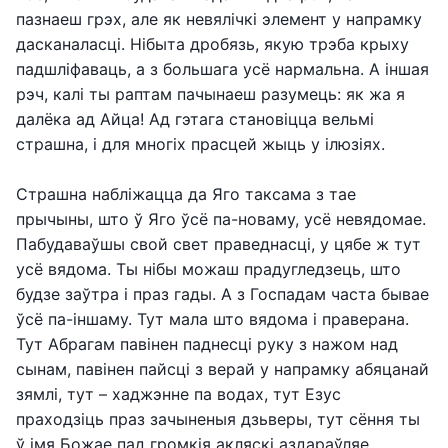
пазнаеш грэх, але як невялічкі элемент у напрамку
дасканаласці. Нібыта дробязь, якую трэба крыху
падшліфаваць, а з большага усё нармальна. А іншая
рэч, калі ты раптам пачынаеш разумець: як жа я
далёка ад Айца! Ад гэтага становіцца вельмі
страшна, і для многіх прасцей жыць у ілюзіях.
Страшна набліжацца да Яго таксама з тае
прычыны, што ў Яго ўсё па-новаму, усё невядомае.
Пабудаваўшы свой свет праведнасці, у цябе ж тут
усё вядома. Ты нібы можаш прадугледзець, што
будзе заўтра і праз гады. А з Госпадам часта бывае
ўсё па-іншаму. Тут мала што вядома і праверана.
Тут Абрагам павінен паднесці руку з нажом над
сынам, павінен пайсці з верай у напрамку абяцанай
зямлі, тут – хаджэнне па водах, тут Езус
праходзіць праз зачыненыя дзьверы, тут сёння ты
ў імя Божае пад громкія акляскі аздараўляе