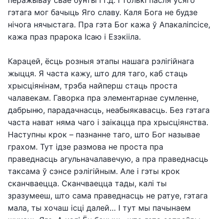
перажываў свае бунты і г.д. І толькі пасля ўсяго
гэтага мог бачыць Яго славу. Каля Бога не будзе
нічога нячыстага. Пра гэта Бог кажа ў Апакаліпсісе,
кажа праз прарока Ісаю і Езэкііла.
Карацей, ёсць розныя этапы нашага рэлігійнага
жыцця. Я часта кажу, што для таго, каб стаць
хрысціянінам, трэба найперш стаць проста
чалавекам. Гаворка пра элементарнае сумленне,
дабрыню, парадачнасць, неабыякавасць. Без гэтага
часта нават няма чаго і заікацца пра хрысціянства.
Наступны крок – пазнанне таго, што Бог называе
грахом. Тут ідзе размова не проста пра
праведнасць агульначалавечую, а пра праведнасць
таксама ў сэнсе рэлігійным. Але і гэты крок
сканчваецца. Сканчваецца тады, калі ты
зразумееш, што сама праведнасць не ратуе, гэтага
мала, ты хочаш ісці далей… І тут мы пачынаем