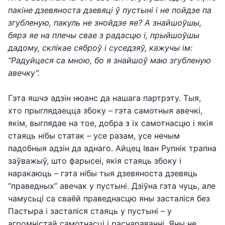
пакіне дзевяноста дзевяці ў пустыні і не пойдзе па
згубленую, пакуль не знойдзе яе?
А знайшоўшы,
бярэ яе на плечы свае з радасцю і, прыйшоўшы
дадому, склікае сяброў і суседзяў, кажучы ім:
“Радуйцеся са мною, бо я знайшоў маю згубленую
авечку”.
Гэта яшчэ адзін нюанс да нашага партрэту. Тыя,
хто прыглядаецца збоку – гэта самотныя авечкі,
якім, выглядае на тое, добра з іх самотнасцю і якія
стаяць нібы статак – усе разам, усе нечым
падобныя адзін да аднаго. Айцец Іван Рупнік трапна
заўважыў, што фарысеі, якія стаяць збоку і
наракаюць – гэта нібы тыя дзевяноста дзевяць
“праведных” авечак у пустыні. Дзіўна гэта чуць, але
чамусьці са сваёй праведнасцю яны засталіся без
Пастыра і засталіся стаяць у пустыні – у
агромністай самотнасці і расчараванні. Яны не