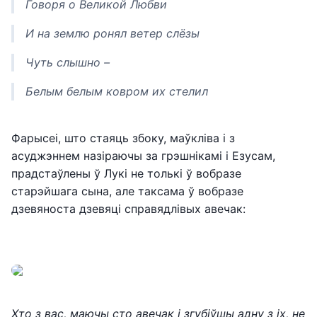
Говоря о Великой Любви
И на землю ронял ветер слёзы
Чуть слышно –
Белым белым ковром их стелил
Фарысеі, што стаяць збоку, маўкліва і з
асуджэннем назіраючы за грэшнікамі і Езусам,
прадстаўлены ў Лукі не толькі ў вобразе
старэйшага сына, але таксама ў вобразе
дзевяноста дзевяці справядлівых авечак:
Хто з вас, маючы сто авечак і згубіўшы адну з іх, не