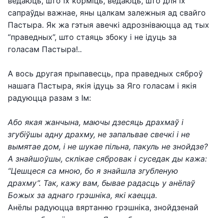
ведаюць, што іх корміць, ведаюць, што для іх
сапраўды важнае, яны цалкам залежныя ад свайго
Пастыра. Як жа гэтыя авечкі адрозніваюцца ад тых
“праведных”, што стаяць збоку і не ідуць за
голасам Пастыра!..
А вось другая прыпавесць, пра праведных сяброў
нашага Пастыра, якія ідуць за Яго голасам і якія
радуюцца разам з Ім:
Або якая жанчына, маючы дзесяць драхмаў і
згубіўшы адну драхму, не запальвае свечкі і не
вымятае дом, і не шукае пільна, пакуль не знойдзе?
А знайшоўшы, склікае сябровак і суседак ды кажа:
“Цешцеся са мною, бо я знайшла згубленую
драхму”. Так, кажу вам, бывае радасць у анёлаў
Божых за аднаго грэшніка, які каецца.
Анёлы радуюцца вяртанню грэшніка, знойдзенай