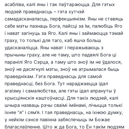
асабліва, калі яны і так паўтараюцца. Для гэтых
людзей праведнасць – гэта хутчэй
самадасканаласць, перфекцыянізм. Яны не ставяць
сабе мэты пазнаць Бога, пайсці за Ім, палюбіць Яго
і нават загінуць за Яго. Калі яны і займаюцца тэмай
граху, то толькі для таго, каб яшчэ больш
удасканаліцца. Яны нават і перажываюць з
прычыны граху, але не таму, што падвялі Бога ці
паранілі Яго Сэрца, а таму што зноў ім не ўдалося,
зноў не дасягнулі мэты, зноў не атрымалася быць
праведнікам. Гэта праведнасць для самой
праведнасці, без Бога. Тут нараджаецца ідал
эгаізму і самалюбства, але гэты ідал апрануты ў
хрысціянскія каштоўнасці. Для такіх людзей, калі
шчыра назваць рэчы сваімі імёнамі, лічыцца толькі
іхняе “я” і сям’я. І тая праведнасць, на іхнюю думку,
у нейкім сэнсе павінна забяспечыць ім Божае
благаслаўленне. Што ж да Бога, то Ён такім людзям