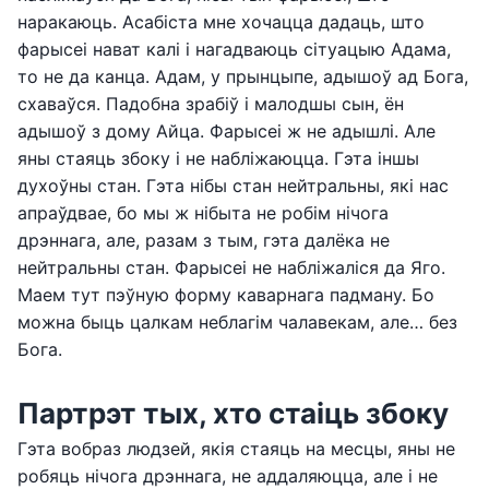
наракаюць. Асабіста мне хочацца дадаць, што
фарысеі нават калі і нагадваюць сітуацыю Адама,
то не да канца. Адам, у прынцыпе, адышоў ад Бога,
схаваўся. Падобна зрабіў і малодшы сын, ён
адышоў з дому Айца. Фарысеі ж не адышлі. Але
яны стаяць збоку і не набліжаюцца. Гэта іншы
духоўны стан. Гэта нібы стан нейтральны, які нас
апраўдвае, бо мы ж нібыта не робім нічога
дрэннага, але, разам з тым, гэта далёка не
нейтральны стан. Фарысеі не набліжаліся да Яго.
Маем тут пэўную форму каварнага падману. Бо
можна быць цалкам неблагім чалавекам, але… без
Бога.
Партрэт тых, хто стаіць збоку
Гэта вобраз людзей, якія стаяць на месцы, яны не
робяць нічога дрэннага, не аддаляюцца, але і не