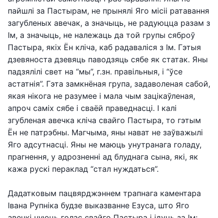
пайшлі за Пастырам, не прынялі Яго місіі ратавання
загубленых авечак, а значыць, не радуюцца разам з
Ім, а значыць, не належаць да той групы сяброў
Пастыра, якіх Ён кліча, каб радаваліся з Ім. Гэтыя
дзевяноста дзевяць паводзяць сябе як статак. Яны
падзялілі свет на “мы”, г.зн. правільныя, і “ўсе
астатнія”. Гэта замкнёная група, задаволеная сабой,
якая нікога не разумее і мала чым зацікаўленая,
апроч саміх сябе і сваёй праведнасці. І калі
згубленая авечка кліча свайго Пастыра, то гэтым
Ён не патрэбны. Магчыма, яны нават не заўважылі
Яго адсутнасці. Яны не маюць унутранага голаду,
прагнення, у адрозненні ад блуднага сына, які, як
кажа рускі пераклад “стал нуждаться”.
Дадатковым пацвярджэннем трапнага каментара
Івана Рупніка будзе выказванне Езуса, што Яго
авечкі чуюць голас свайго Пастыра і ідуць за Ім: