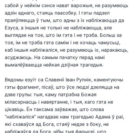
сабой у нейкім сэнсе нават варожыя, не разумеюць
адзін аднаго, стаяць паасобку. І гэты падзел
праяўляецца ў тым, што адны з іх набліжаюцца да
Езуса, а іншыя не толькі не набліжаюцца, але
выглядае на тое, што ім гэта і не трэба. Больш за
тое, ім не трэба гэта самім і не хочаць чамусьці,
каб іншыя набліжаліся, не разумеюць іх, наракаюць,
асуджаюць. На самым пачатку перад намі
вымалёўваецца нейкая дзіўная трагедыя.
Вядомы езуіт са Славеніі Іван Рупнік, каментуючы
гэты фрагмент, пісаў, што ўсе людзі дзеляцца на
дзве групы: тыя, каму патрэбна Божая
міласэрнасць і навяртанне, і тыя, каго гэта не
цікавіць. Ён таксама заўважае, што слова
“набліжаліся” нагадвае нам трагедыю Адама ў раі,
які схаваўся ад Бога, стаяў недзе з боку, не
набліжаўся да Бога, нібы тыя фарысеі, што