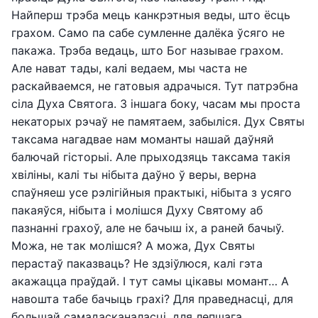
Найперш трэба мець канкрэтныя веды, што ёсць
грахом. Само па сабе сумленне далёка ўсяго не
пакажа. Трэба ведаць, што Бог называе грахом.
Але нават тады, калі ведаем, мы часта не
раскайваемся, не гатовыя адрачыся. Тут патрэбна
сіла Духа Святога. З іншага боку, часам мы проста
некаторых рэчаў не памятаем, забыліся. Дух Святы
таксама нагадвае нам моманты нашай даўняй
балючай гісторыі. Але прыходзяць таксама такія
хвіліны, калі ты нібыта даўно ў веры, верна
спаўняеш усе рэлігійныя практыкі, нібыта з усяго
пакаяўся, нібыта і молішся Духу Святому аб
пазнанні грахоў, але не бачыш іх, а раней бачыў.
Можа, не так молішся? А можа, Дух Святы
перастаў паказваць? Не здзіўлюся, калі гэта
акажацца праўдай. І тут самы цікавы момант… А
навошта табе бачыць грахі? Для праведнасці, для
большай самадасканаласці, для лепшага