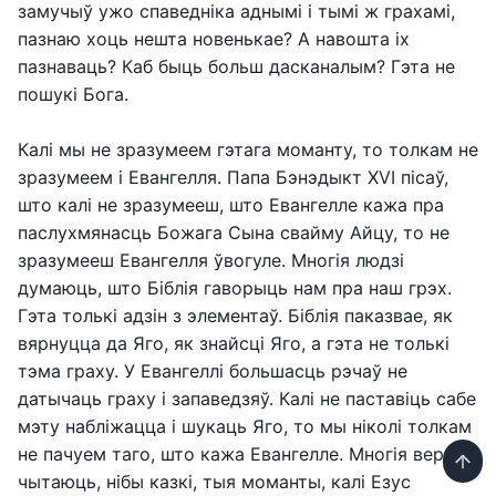
замучыў ужо спаведніка аднымі і тымі ж грахамі,
пазнаю хоць нешта новенькае? А навошта іх
пазнаваць? Каб быць больш дасканалым? Гэта не
пошукі Бога.
Калі мы не зразумеем гэтага моманту, то толкам не
зразумеем і Евангелля. Папа Бэнэдыкт XVI пісаў,
што калі не зразумееш, што Евангелле кажа пра
паслухмянасць Божага Сына свайму Айцу, то не
зразумееш Евангелля ўвогуле. Многія людзі
думаюць, што Біблія гаворыць нам пра наш грэх.
Гэта толькі адзін з элементаў. Біблія паказвае, як
вярнуцца да Яго, як знайсці Яго, а гэта не толькі
тэма граху. У Евангеллі большасць рэчаў не
датычаць граху і запаведзяў. Калі не паставіць сабе
мэту набліжацца і шукаць Яго, то мы ніколі толкам
не пачуем таго, што кажа Евангелле. Многія вернікі
чытаюць, нібы казкі, тыя моманты, калі Езус