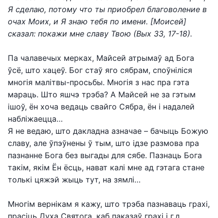
Я сделаю, потому что ты приобрел благоволение в
очах Моих, и Я знаю тебя по имени. [Моисей]
сказал: покажи мне славу Твою (Вых 33, 17-18).
Па чалавечых мерках, Майсей атрымаў ад Бога
ўсё, што хацеў. Бог стаў яго сябрам, споўніліся
многія малітвы-просьбы. Многія з нас пра гэта
мараць. Што яшчэ трэба? А Майсей не за гэтым
ішоў, ён хоча ведаць свайго Сябра, ён і надалей
набліжаецца…
Я не ведаю, што дакладна азначае – бачыць Божую
славу, але ўпэўнены ў тым, што ідзе размова пра
пазнанне Бога без выгады для сябе. Пазнаць Бога
такім, якім Ён ёсць, нават калі мне ад гэтага стане
толькі цяжэй жыць тут, на зямлі…
Многім вернікам я кажу, што трэба пазнаваць грахі,
прасіць Духа Святога, каб паказаў грахі і г.д.