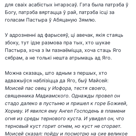
для сваіх асабістых інтарэсаў. Гэта была патрэба ў
Богу, патрэба вяртацца ў рай, патрэба ісці за
голасам Пастыра ў Абяцаную Зямлю.
У адрозненні ад фарысеяў, ці авечак, якія стаяць
збоку, тут ідзе размова пра тых, хто шукае
Пастыра, хоча з Ім пазнаёміцца, хоча стаць Яго
сябрам, а не толькі нешта атрымаць ад Яго.
Можна сказаць, што адным з першых, хто
адважыўся наблізіцца да Яго, быў Майсей:
Моисей пас овец у Иофора, тестя своего,
священника Мадиамского. Однажды провел он
стадо далеко в пустыню и пришел к горе Божией,
Хориву. И явился ему Ангел Господень в пламени
огня из среды тернового куста. И увидел он, что
терновый куст горит огнем, но куст не сгорает.
Моисей сказал: пойду и посмотрю на сие великое