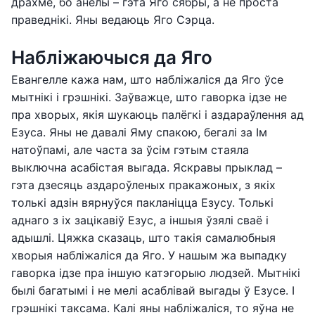
драхме, бо анёлы – гэта Яго сябры, а не проста
праведнікі. Яны ведаюць Яго Сэрца.
Набліжаючыся да Яго
Евангелле кажа нам, што набліжаліся да Яго ўсе
мытнікі і грэшнікі. Заўважце, што гаворка ідзе не
пра хворых, якія шукаюць палёгкі і аздараўлення ад
Езуса. Яны не давалі Яму спакою, бегалі за Ім
натоўпамі, але часта за ўсім гэтым стаяла
выключна асабістая выгада. Яскравы прыклад –
гэта дзесяць аздароўленых пракажоных, з якіх
толькі адзін вярнуўся пакланіцца Езусу. Толькі
аднаго з іх зацікавіў Езус, а іншыя ўзялі сваё і
адышлі. Цяжка сказаць, што такія самалюбныя
хворыя набліжаліся да Яго. У нашым жа выпадку
гаворка ідзе пра іншую катэгорыю людзей. Мытнікі
былі багатымі і не мелі асаблівай выгады ў Езусе. І
грэшнікі таксама. Калі яны набліжаліся, то яўна не