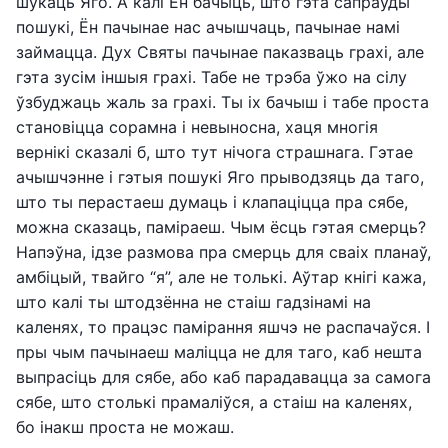
шукаць Яго. А калі Ён бачыць, што гэта сапраўды
пошукі, Ён пачынае нас ачышчаць, пачынае намі
займацца. Дух Святы пачынае паказваць грахі, але
гэта зусім іншыя грахі. Табе не трэба ўжо на сілу
ўзбуджаць жаль за грахі. Ты іх бачыш і табе проста
становіцца сорамна і невыносна, хаця многія
вернікі сказалі б, што тут нічога страшнага. Гэтае
ачышчэнне і гэтыя пошукі Яго прыводзяць да таго,
што ты перастаеш думаць і клапаціцца пра сябе,
можна сказаць, паміраеш. Чым ёсць гэтая смерць?
Напэўна, ідзе размова пра смерць для сваіх планаў,
амбіцый, твайго “я”, але не толькі. Аўтар кнігі кажа,
што калі ты штодзённа не стаіш гадзінамі на
каленях, то працэс памірання яшчэ не распачаўся. І
пры чым пачынаеш маліцца не для таго, каб нешта
выпрасіць для сябе, або каб парадавацца за самога
сябе, што столькі прамаліўся, а стаіш на каленях,
бо інакш проста не можаш.