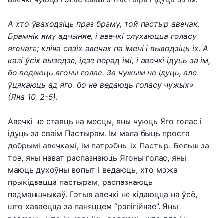
А хто ўваходзіць праз браму, той пастыр авечак.
Брамнік яму адчыняе, і авечкі слухаюцца голасу
ягонага; кліча сваіх авечак па імені і выводзіць іх. А
калі ўсіх выведзе, ідзе перад імі, і авечкі ідуць за ім,
бо ведаюць ягоны голас. За чужым не ідуць, але
ўцякаюць ад яго, бо не ведаюць голасу чужых»
(Яна 10, 2-5).
Авечкі не стаяць на месцы, яны чуюць Яго голас і
ідуць за сваім Пастырам. Ім мала быць проста
добрымі авечкамі, ім патрэбны іх Пастыр. Больш за
тое, яны нават распазнаюць Ягоны голас, яны
маюць духоўны вопыт і ведаюць, хто можа
прыкідвацца пастырам, распазнаюць
падманшчыкаў. Гэтыя авечкі не кідаюцца на ўсё,
што хаваецца за паняццем “рэлігійнае”. Яны