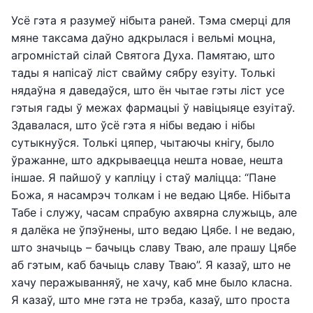
Усё гэта я разумеў нібыта раней. Тэма смерці для
мяне таксама даўно адкрылася і вельмі моцна,
агромністай сілай Святога Духа. Памятаю, што
тады я напісаў ліст свайму сябру езуіту. Толькі
нядаўна я даведаўся, што ён чытае гэты ліст усе
гэтыя гады ў межах фармацыі ў навіцыяце езуітаў.
Здавалася, што ўсё гэта я нібы ведаю і нібы
сутыкнуўся. Толькі цяпер, чытаючы кнігу, было
ўражанне, што адкрываецца нешта новае, нешта
іншае. Я пайшоў у капліцу і стаў маліцца: “Пане
Божа, я насамрэч толкам і не ведаю Цябе. Нібыта
Табе і служу, часам спрабую ахвярна служыць, але
я далёка не ўпэўнены, што ведаю Цябе. І не ведаю,
што значыць – бачыць славу Тваю, але прашу Цябе
аб гэтым, каб бачыць славу Тваю”. Я казаў, што не
хачу перажыванняў, не хачу, каб мне было класна.
Я казаў, што мне гэта не трэба, казаў, што проста