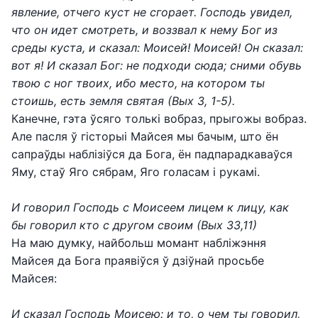
явление, отчего куст не сгорает. Господь увидел,
что он идет смотреть, и воззвал к нему Бог из
среды куста, и сказал: Моисей! Моисей! Он сказал:
вот я! И сказал Бог: не подходи сюда; сними обувь
твою с ног твоих, ибо место, на котором ты
стоишь, есть земля святая (Вых 3, 1-5).
Канечне, гэта ўсяго толькі вобраз, прыгожы вобраз.
Але пасля ў гісторыі Майсея мы бачым, што ён
сапраўды наблізіўся да Бога, ён падпарадкаваўся
Яму, стаў Яго сябрам, Яго голасам і рукамі.
И говорил Господь с Моисеем лицем к лицу, как
бы говорил кто с другом своим (Вых 33,11)
На маю думку, найбольш момант набліжэння
Майсея да Бога праявіўся ў дзіўнай просьбе
Майсея:
И сказал Господь Моисею: и то, о чем ты говорил,