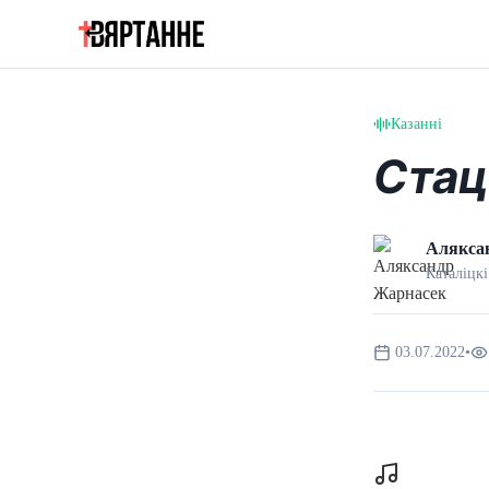
Казанні
Стац
Алякса
Каталіцкі
03.07.2022
•