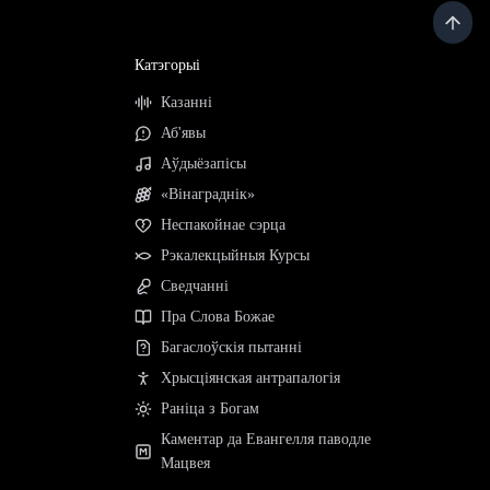
Катэгорыі
Казанні
Аб'явы
Аўдыёзапісы
«Вінаграднік»
Неспакойнае сэрца
Рэкалекцыйныя Курсы
Сведчанні
Пра Слова Божае
Багаслоўскія пытанні
Хрысціянская антрапалогія
Раніца з Богам
Каментар да Евангелля паводле
Мацвея