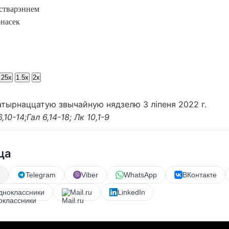
стварэннем
насек
.25x
1.5x
2x
атырнаццатую звычайную нядзелю 3 ліпеня 2022 г.
,10-14;Гал 6,14-18; Лк 10,1-9
ца
Telegram
Viber
WhatsApp
ВКонтакте
дноклассники
Mail.ru
LinkedIn