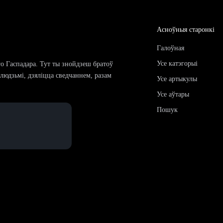
Асноўныя старонкі
Галоўная
Усе катэгорыі
го Гаспадара. Тут ты знойдзеш братоў
і людзьмі, дзяліцца сведчаннем, разам
Усе артыкулы
Усе аўтары
Пошук