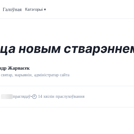
Галоўная
Катэгорыi ▾
ца новым стварэнне
ндр Жарнасек
 святар, марыянін, адмiнiстратар сайта
праглядаў
•
14 хвілін праслухоўвання