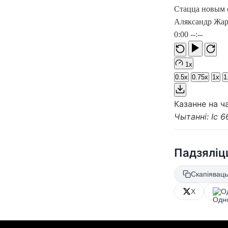
Стацца новым 
Аляксандр Жар
0:00
--:--
1x
0.5x
0.75x
1x
1
Казанне на ч
Чытанні: Іс 66
Падзяліц
Скапіяваць
X
О