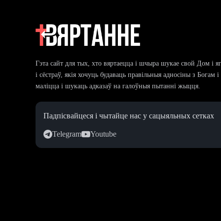
Гэта сайт для тых, хто вяртаецца і шчыра шукае свой Дом і я
і сёстраў, якія хочуць будаваць правільныя адносіны з Богам 
маліцца і шукаць адказаў на галоўныя пытанні жыцця.
Падпісвайцеся і чытайце нас у сацыяльных сетках
Telegram
Youtube