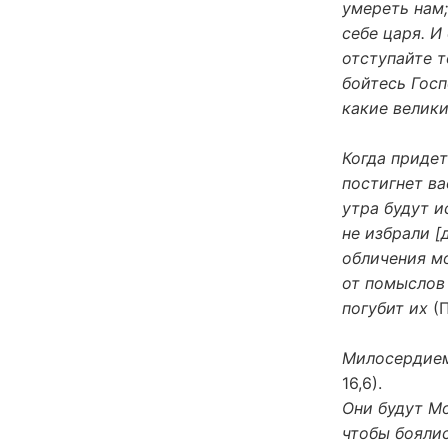
умереть нам;
себе царя. И
отступайте т
бойтесь Госп
какие велики
Когда придет 
постигнет ва
утра будут и
не избрали [
обличения мо
от помыслов 
погубит их
(П
Милосердием 
16,6).
Они будут Мо
чтобы боялис