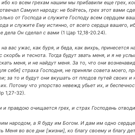
 ибо ко всем грехам нашим мы прибавили еще грех, ко
 отвечал Самуил народу: не бойтесь, грех этот вами сде
олько от Господа и служите Господу всем сердцем ва
ода и служите Ему истинно, от всего сердца вашего, и
е дела Он сделал с вами
(1 Цар 12,18-20.24).
на вас ужас, как буря, и беда, как вихрь, принесется на
с скорбь и теснота. Тогда будут звать меня, и я не услы
скать меня, и не найдут меня. За то, что они возненави
для себя] страха Господня, не приняли совета моего, п
и; за то и будут они вкушать от плодов путей своих и
их. Потому что упорство невежд убьет их, и беспечнос
р 1,27-32).
и правдою очищается грех, и страх Господень отводи
им народом, а Я буду им Богом. И дам им одно сердце
ь Меня во все дни [жизни], ко благу своему и благу де