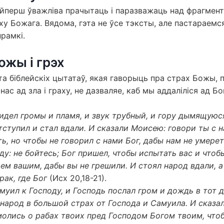
перш ўважліва прачытаць і паразважаць над фрагментам
ху Божага. Вядома, гэта не ўсе тэксты, але пастараемс
рамкі.
ожы і грэх
а біблейскіх цытатаў, якая гаворыць пра страх Божы, 
нас ад зла і граху, не дазваляе, каб мы аддаліліся ад Бо
идел громы и пламя, и звук трубный, и гору дымящуюся
отступил и стал вдали. И сказали Моисею: говори ты с 
ь, но чтобы не говорил с нами Бог, дабы нам не умерет
у: не бойтесь; Бог пришел, чтобы испытать вас и чтоб
ем вашим, дабы вы не грешили. И стоял народ вдали, 
рак, где Бог
(Исх 20,18-21).
муил к Господу, и Господь послал гром и дождь в тот д
народ в большой страх от Господа и Самуила. И сказа
олись о рабах твоих пред Господом Богом твоим, что