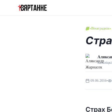
«Вінаграднік»
Стра
Алякса
Каталіцкі
09.06.2016
•
Страх Б