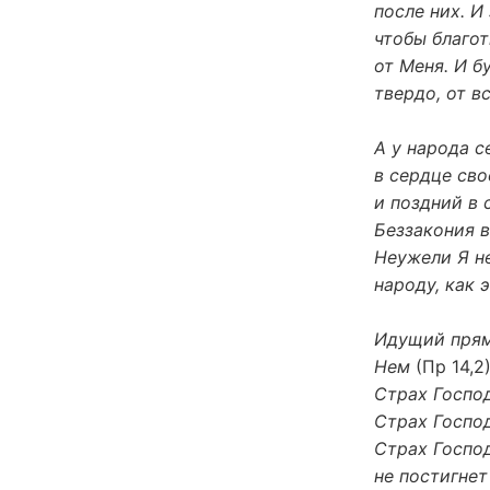
после них. И
чтобы благот
от Меня. И б
твердо, от в
А у народа с
в сердце сво
и поздний в 
Беззакония в
Неужели Я не
народу, как 
Идущий прямы
Нем
(Пр 14,2)
Страх Господ
Страх Госпо
Страх Господ
не постигнет