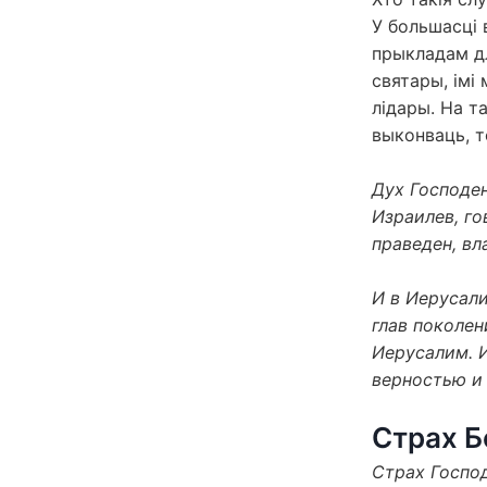
У большасці 
прыкладам д
святары, імі 
лідары. На т
выконваць, т
Дух Господен
Израилев, г
праведен, в
И в Иерусали
глав поколен
Иерусалим. И
верностью и
Страх Б
Страх Господ