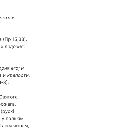
ость и
е
(Пр 15,33).
и ведения;
рня его; и
а и крепости,
1-3).
Святога.
Божага.
(рускі
 ў полькім
Такім чынам,