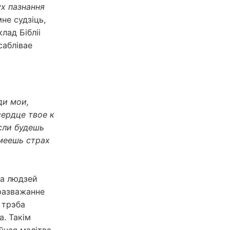
ух пазнання
не судзіць,
лад Бібліі
саблівае
ди мои,
сердце твое к
сли будешь
умеешь страх
да людзей
 разважанне
 трэба
а. Такім