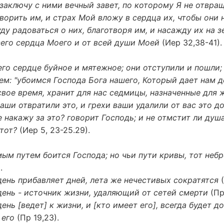
 заключу с ними вечный завет, по которому Я не отвращ
ворить им, и страх Мой вложу в сердца их, чтобы они 
уду радоваться о них, благотворя им, и насажду их на з
сего сердца Моего и от всей души Моей
(Иер 32,38-41).
его сердце буйное и мятежное; они отступили и пошли; 
ем: "убоимся Господа Бога нашего, Который дает нам 
свое время, хранит для нас седмицы, назначенные для ж
аши отвратили это, и грехи ваши удалили от вас это д
 накажу за это? говорит Господь; и не отмстит ли ду
этот?
(Иер 5, 23-25.29).
м путем боится Господа; но чьи пути кривы, тот неб
.
ень прибавляет дней, лета же нечестивых сократятся
(
день - источник жизни, удаляющий от сетей смерти
(Пр 
ень [ведет] к жизни, и [кто имеет его], всегда будет до
 его
(Пр 19,23).