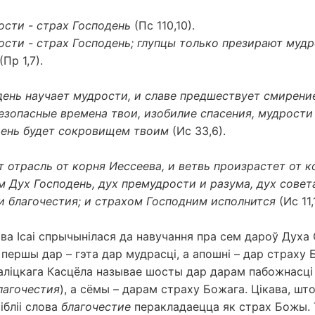
ости - страх Господень
(Пс 110,10).
сти - страх Господень; глупцы только презирают мудр
(Пр 1,7).
день научает мудрости, и славе предшествует смирени
езопасные времена твои, изобилие спасения, мудрости 
день будет сокровищем твоим
(Ис 33,6).
 отрасль от корня Иессеева, и ветвь произрастет от ко
м Дух Господень, дух премудрости и разума, дух совет
и благочестия; и страхом Господним исполнится
(Ис 11,
ва Ісаі спрычынілася да навучання пра сем дароў Духа 
 першы дар – гэта дар мудрасці, а апошні – дар страху 
таліцкага Касцёла называе шосты дар дарам пабожнасці 
агочестия
), а сёмы – дарам страху Божага. Цікава, што
ібліі слова
благочестие
перакладаецца як страх Божы. 