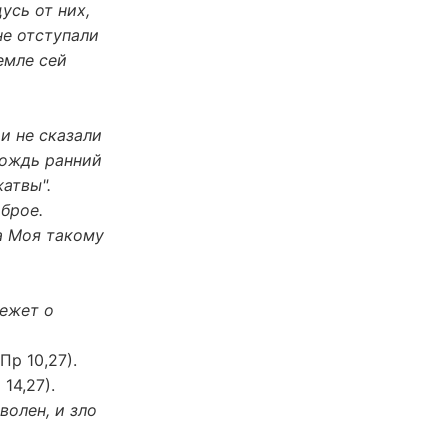
усь от них,
не отступали
емле сей
и не сказали
дождь ранний
атвы".
оброе.
ша Моя такому
режет о
Пр 10,27).
14,27).
волен, и зло