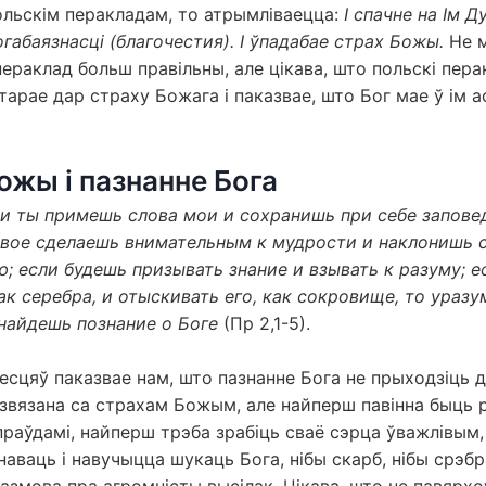
 польскім перакладам, то атрымліваецца:
І спачне на Ім Д
богабаязнасці (благочестия). І ўпадабае страх Божы.
Не м
пераклад больш правільны, але цікава, што польскі перак
тарае дар страху Божага і паказвае, што Бог мае ў ім а
ожы і пазнанне Бога
ли ты примешь слова мои и сохранишь при себе запове
твое сделаешь внимательным к мудрости и наклонишь 
 если будешь призывать знание и взывать к разуму; е
как серебра, и отыскивать его, как сокровище, то ураз
найдешь познание о Боге
(Пр 2,1-5).
есцяў паказвае нам, што пазнанне Бога не прыходзіць 
 звязана са страхам Божым, але найперш павінна быць
раўдамі, найперш трэба зрабіць сваё сэрца ўважлівым,
наваць і навучыцца шукаць Бога, нібы скарб, нібы срэбр