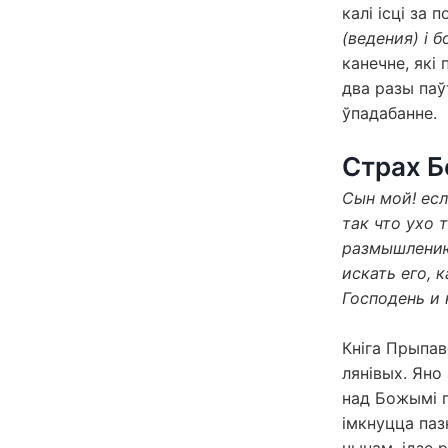
калі ісці за
(ведения) і 
канечне, які 
два разы паў
ўпадабанне.
Страх Б
Сын мой! ес
так что ухо 
размышлению;
искать его, 
Господень и 
Кніга Прыпав
лянівых. Яно
над Божымі п
імкнуцца паз