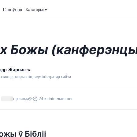
Галоўная
Катэгорыi ▾
х Божы (канферэнцы
ндр Жарнасек
 святар, марыянін, адмiнiстратар сайта
праглядаў
•
24 хвілін чытання
ожы ў Бібліі