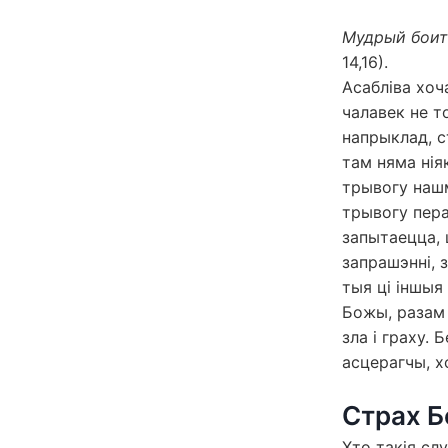
Мудрый боитс
14,16).
Асабліва хоч
чалавек не то
напрыклад, с
там няма ніяк
трывогу нашм
трывогу пера
запытаецца, ц
запрашэнні, 
тыя ці іншыя 
Божы, разам 
зла і граху. 
асцерагчы, хо
Страх Б
Хто такія сл