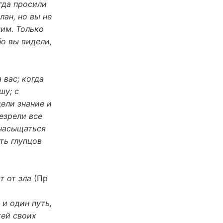
гда просили
лан, но вы не
шим. Только
бо вы видели,
 вас; когда
шу; с
дели знание и
резрели все
 насыщаться
ть глупцов
т от зла
(Пр
 и один путь,
тей своих