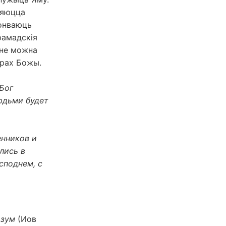
ляюцца
онваюць
грамадскія
нне можна
трах Божы.
 Бог
юдьми будет
енников и
лись в
споднем, с
азум
(Иов