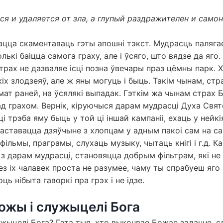
я и удаляется от зла, а глупый раздражителен и само
ацца скаментаваць гэты апошні тэкст. Мудрасць паляга
лькі баіцца самога граху, але і ўсяго, што вядзе да яго.
трах не дазваляе ісці позна ўвечары праз цёмны парк. Х
іх злодзеяў, але ж яны могуць і быць. Такім чынам, стра
ат раней, на ўсялякі выпадак. Гэткім жа чынам страх 
д грахом. Вернік, кіруючыся дарам мудрасці Духа Свято
і трэба яму быць у той ці іншай кампаніі, ехаць у нейкі
заставацца дзяўчыне з хлопцам у адным пакоі сам на са
фільмы, праграмы, слухаць музыку, чытаць кнігі і г.д. К
з дарам мудрасці, становяцца добрым фільтрам, які не
Без іх чалавек проста не разумее, чаму ты спрабуеш яго
ць нібыта гаворкі пра грэх і не ідзе.
ожы і служыцелі Бога
ужыцелі Бога? Гэта тыя, хто выконвае Божае заданне, 