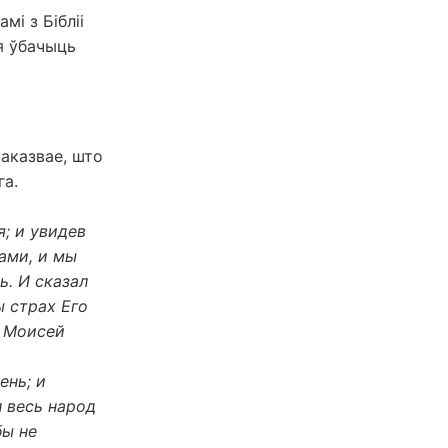
і з Бібліі
я ўбачыць
паказвае, што
га.
; и увидев
нами, и мы
ь. И сказал
ы страх Его
а Моисей
ень; и
л весь народ
бы не