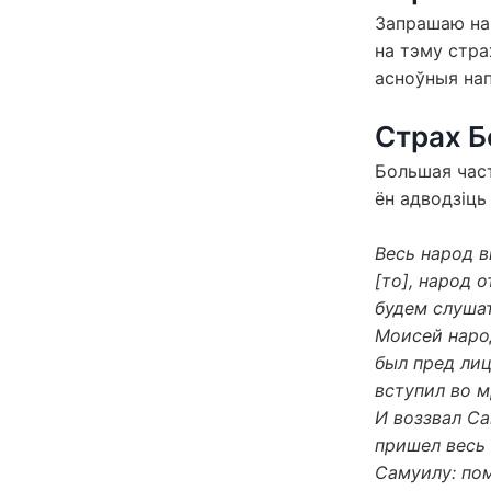
Запрашаю най
на тэму стра
асноўныя нап
Страх Б
Большая част
ён адводзіць 
Весь народ в
[то], народ 
будем слушат
Моисей народ
был пред лиц
вступил во м
И воззвал Са
пришел весь 
Самуилу: пом