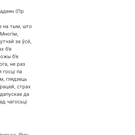
надеян
(Пр
е на тым, што
 Многім,
утчэй за ўсё,
х б’е
Божы б’е
га, не раз
я госці па
м, глядзець
арацей, страх
 дапускае да
 ад чагосьці
служыць Яму.