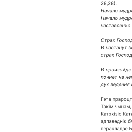
28,28).
Начало мудр
Начало мудро
наставление
Страх Госпо
И настанут б
страх Госпо
И произойдет
почиет на не
дух ведения 
Гэта прароцт
Такім чынам,
Катэхізіс Ка
адпаведнік
бл
перакладзе Б