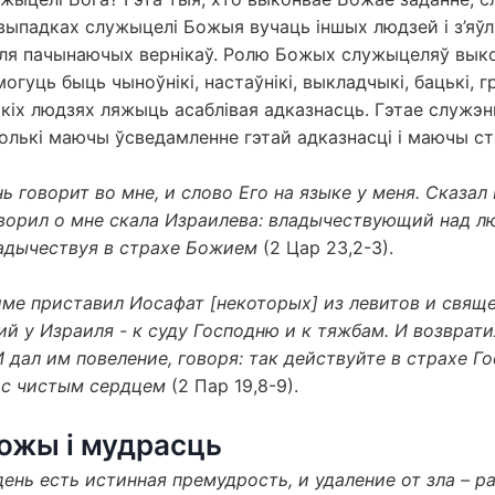
выпадках служыцелі Божыя вучаць іншых людзей і з’яў
ля пачынаючых вернікаў. Ролю Божых служыцеляў вык
могуць быць чыноўнікі, настаўнікі, выкладчыкі, бацькі, 
акіх людзях ляжыць асаблівая адказнасць. Гэтае служэ
олькі маючы ўсведамленне гэтай адказнасці і маючы с
ь говорит во мне, и слово Его на языке у меня. Сказал
оворил о мне скала Израилева: владычествующий над л
ладычествуя в страхе Божием
(2 Цар 23,2-3).
ме приставил Иосафат [некоторых] из левитов и свящ
ий у Израиля - к суду Господню и к тяжбам. И возврати
 дал им повеление, говоря: так действуйте в страхе Го
 с чистым сердцем
(2 Пар 19,8-9).
ожы і мудрасць
ень есть истинная премудрость, и удаление от зла – р