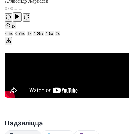
Аляксандр Жарнасек
0:00
--:--
1x
0.5x
0.75x
1x
1.25x
1.5x
2x
Падзяліцца