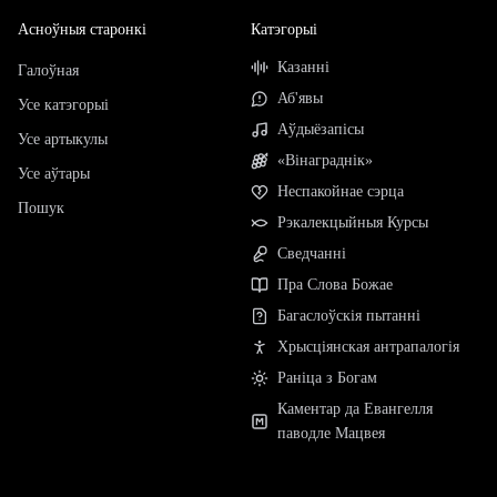
Асноўныя старонкі
Катэгорыі
Казанні
Галоўная
Аб'явы
Усе катэгорыі
Аўдыёзапісы
Усе артыкулы
«Вінаграднік»
Усе аўтары
Неспакойнае сэрца
Пошук
Рэкалекцыйныя Курсы
Сведчанні
Пра Слова Божае
Багаслоўскія пытанні
Хрысціянская антрапалогія
Раніца з Богам
Каментар да Евангелля
паводле Мацвея