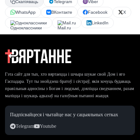
Скапіяваць
Telegram
Viber
WhatsApp
ВКонтакте
Facebook
X
Одноклассники
Mail.ru
LinkedIn
Гэта сайт для тых, хто вяртаецца і шчыра шукае свой Дом і яго
Гаспадара. Тут ты знойдзеш братоў і сёстраў, якія хочуць будаваць
правільныя адносіны з Богам і людзьмі, дзяліцца сведчаннем, разам
маліцца і шукаць адказаў на галоўныя пытанні жыцця.
Падпісвайцеся і чытайце нас у сацыяльных сетках
Telegram
Youtube