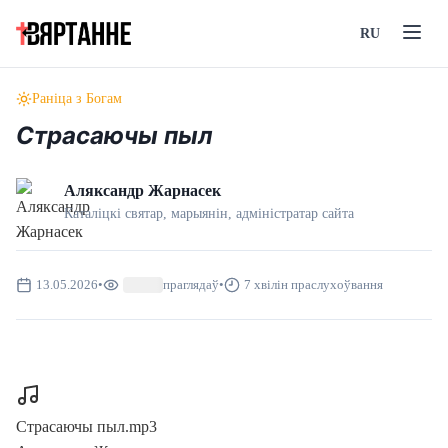
RU
Раніца з Богам
Страсаючы пыл
Аляксандр Жарнасек
Каталіцкі святар, марыянін, адмiнiстратар сайта
13.05.2026
•
праглядаў
•
7 хвілін праслухоўвання
Страсаючы пыл.mp3