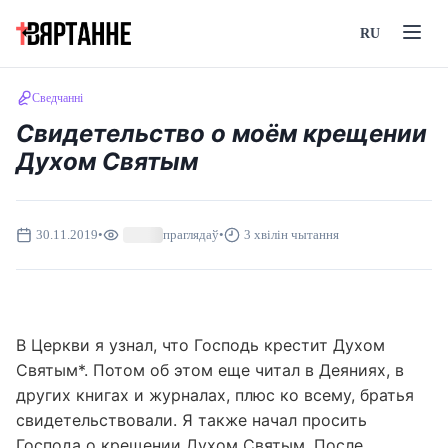
RU
Сведчанні
Свидетельство о моём крещении
Духом Святым
30.11.2019
•
праглядаў
•
3 хвілін чытання
В Церкви я узнал, что Господь крестит Духом
Святым*. Потом об этом еще читал в Деяниях, в
других книгах и журналах, плюс ко всему, братья
свидетельствовали. Я также начал просить
Господа о крещении Духом Святым. После