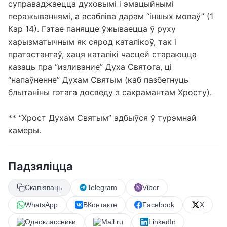
суправаджаецца духовымі і эмацыйнымі
перажываннямі, а асабліва дарам “іншых моваў” (1
Кар 14). Гэтае паняцце ўжываецца ў руху
харызматычным як сярод каталікоў, так і
пратэстантаў, хаця каталікі часцей стараюцца
казаць пра “изливание” Духа Святога, ці
“напаўненне” Духам Святым (каб пазбегнуць
блытаніны гэтага досведу з сакрамантам Хросту).
** “Хрост Духам Святым” адбыўся ў турэмнай
камеры.
Падзяліцца
Скапіяваць
Telegram
Viber
WhatsApp
ВКонтакте
Facebook
X
Одноклассники
Mail.ru
LinkedIn