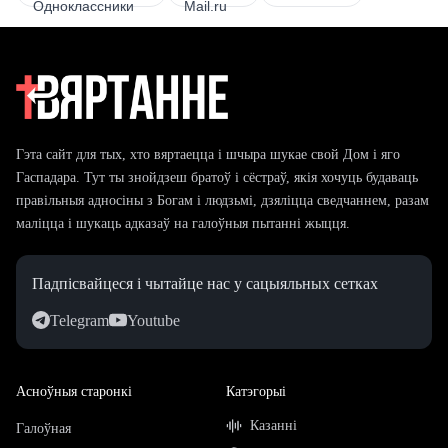
Гэта сайт для тых, хто вяртаецца і шчыра шукае свой Дом і яго
Гаспадара. Тут ты знойдзеш братоў і сёстраў, якія хочуць будаваць
правільныя адносіны з Богам і людзьмі, дзяліцца сведчаннем, разам
маліцца і шукаць адказаў на галоўныя пытанні жыцця.
Падпісвайцеся і чытайце нас у сацыяльных сетках
Telegram
Youtube
Асноўныя старонкі
Катэгорыі
Казанні
Галоўная