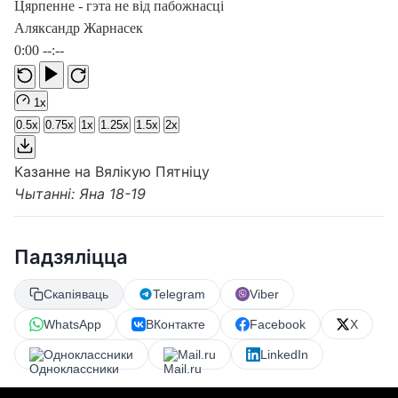
Цярпенне - гэта не від пабожнасці
Аляксандр Жарнасек
0:00
--:--
1x
0.5x
0.75x
1x
1.25x
1.5x
2x
Казанне на Вялікую Пятніцу
Чытанні: Яна 18-19
Падзяліцца
Скапіяваць
Telegram
Viber
WhatsApp
ВКонтакте
Facebook
X
Одноклассники
Mail.ru
LinkedIn