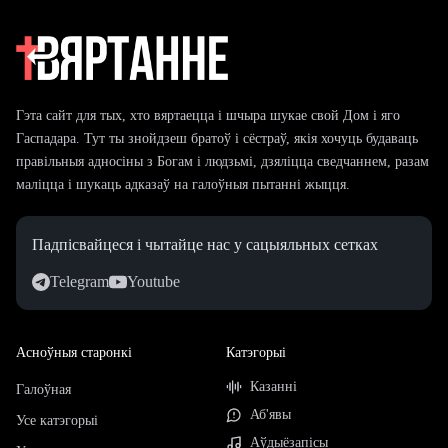
Гэта сайт для тых, хто вяртаецца і шчыра шукае свой Дом і яго
Гаспадара. Тут ты знойдзеш братоў і сёстраў, якія хочуць будаваць
правільныя адносіны з Богам і людзьмі, дзяліцца сведчаннем, разам
маліцца і шукаць адказаў на галоўныя пытанні жыцця.
Падпісвайцеся і чытайце нас у сацыяльных сетках
Telegram
Youtube
Асноўныя старонкі
Катэгорыі
Казанні
Галоўная
Аб'явы
Усе катэгорыі
Аўдыёзапісы