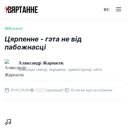
RU
Казанні
Цярпенне - гэта не від
пабожнасці
Аляксандр Жарнасек
Каталіцкі святар, марыянін, адмiнiстратар сайта
29.03.2024
•
праглядаў
•
16 хвілін праслухоўвання