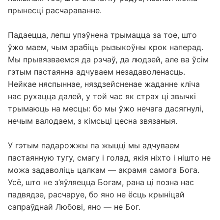
прынесці расчараванне.
Падаецца, лепш упэўнена трымацца за тое, што
ўжо маем, чым зрабіць рызыкоўны крок наперад.
Мы прывязваемся да рэчаў, да людзей, але ва ўсім
гэтым пастаянна адчуваем незадаволенасць.
Нейкае няспыннае, няздзейсненае жаданне кліча
нас рухацца далей, у той час як страх ці звычкі
трымаюць на месцы: бо мы ўжо нечага дасягнулі,
нечым валодаем, з кімсьці цесна звязаныя.
У гэтым падарожжы па жыцці мы адчуваем
пастаянную тугу, смагу і голад, якія ніхто і нішто не
можа задаволіць цалкам — акрамя самога Бога.
Усё, што не з’яўляецца Богам, рана ці позна нас
падвядзе, расчаруе, бо яно не ёсць крыніцай
сапраўднай Любові, яно — не Бог.