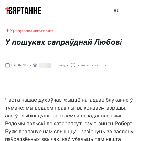
RU
Хрысціянская антрапалогія
У пошуках сапраўднай Любові
04.06.2026
•
праглядаў
•
6 хвілін чытання
Часта нашае духоўнае жыццё нагадвае блуканне ў
тумане: мы ведаем правілы, выконваем абрады,
але ў глыбіні душы застаёмся незадаволенымі.
Вядомы польскі псіхатэрапеўт, езуіт айцец Роберт
Буяк прапануе нам спыніцца і зазірнуць за заслону
паўсядзённых звычак, каб убачыць там нешта