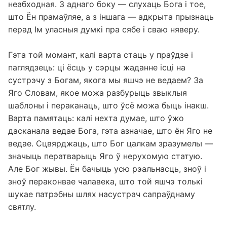
неабходная. З аднаго боку — слухаць Бога і тое,
што Ён прамаўляе, а з іншага — адкрыта прызнаць
перад Ім уласныя думкі пра сябе і сваю няверу.
Гэта той момант, калі варта стаць у праўдзе і
паглядзець: ці ёсць у сэрцы жаданне ісці на
сустрэчу з Богам, якога мы яшчэ не ведаем? За
Яго Словам, якое можа разбурыць звыклыя
шаблоны і пераканаць, што ўсё можа быць інакш.
Варта памятаць: калі нехта думае, што ўжо
дасканала ведае Бога, гэта азначае, што ён Яго не
ведае. Сцвярджаць, што Бог цалкам зразумелы —
значыць ператварыць Яго ў нерухомую статую.
Але Бог жывы. Ён бачыць усю рэальнасць, зноў і
зноў пераконвае чалавека, што той яшчэ толькі
шукае патрэбны шлях насустрач сапраўднаму
святлу.