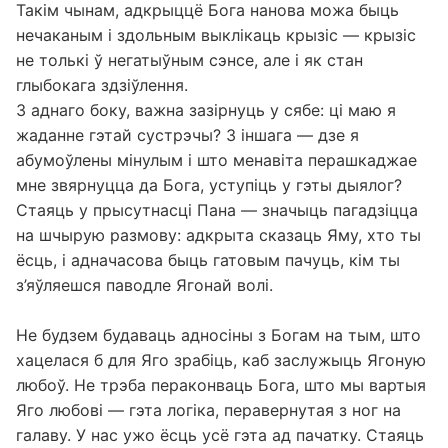
Такім чынам, адкрыццё Бога нанова можа быць
нечаканым і здольным выклікаць крызіс — крызіс
не толькі ў негатыўным сэнсе, але і як стан
глыбокага здзіўлення.
З аднаго боку, важна зазірнуць у сябе: ці маю я
жаданне гэтай сустрэчы? З іншага — дзе я
абумоўлены мінулым і што менавіта перашкаджае
мне звярнуцца да Бога, уступіць у гэты дыялог?
Стаяць у прысутнасці Пана — значыць пагадзіцца
на шчырую размову: адкрыта сказаць Яму, хто ты
ёсць, і адначасова быць гатовым пачуць, кім ты
з’яўляешся паводле Ягонай волі.
Не будзем будаваць адносіны з Богам на тым, што
хацелася б для Яго зрабіць, каб заслужыць Ягоную
любоў. Не трэба пераконваць Бога, што мы вартыя
Яго любові — гэта логіка, перавернутая з ног на
галаву. У нас ужо ёсць усё гэта ад пачатку. Стаяць