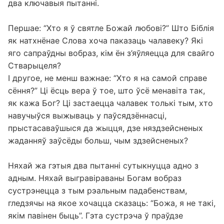
два ключавыя пытанні.
Першае: “Хто я ў святле Божай любові?” Што Біблія
як натхнёнае Слова хоча паказаць чалавеку? Які
яго сапраўдны вобраз, кім ён з’яўляецца для свайго
Стварыцеля?
І другое, не менш важнае: “Хто я на самой справе
сёння?” Ці ёсць вера ў тое, што ўсё менавіта так,
як кажа Бог? Ці застаецца чалавек толькі тым, хто
навучыўся выжываць у паўсядзённасці,
прыстасаваўшыся да жыцця, дзе няздзейсненых
жаданняў заўсёды больш, чым здзейсненых?
Няхай жа гэтыя два пытанні сутыкнуцца адно з
адным. Няхай выгравіраваны Богам вобраз
сустрэнецца з тым рэальным падабенствам,
гледзячы на якое хочацца сказаць: “Божа, я не такі,
якім павінен быць”. Гэта сустрэча ў праўдзе