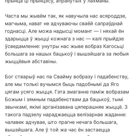
прынца ці прынцэсу, апранутых у лахманы.
Часта мы жывём так, як навучыла нас асяроддзе,
магчыма, нават не адчуваючы сваёй сапраўднай
годнасці. Але можа надысці момант — і няхай ён
здарыцца ў жыцці кожнага з нас — калі прыйдзе
ўсведамленне: унутры нас жыве вобраз Кагосьці
большага за нашых бацькоў і вышэйшага за любыя
жыццёвыя абставіны.
Бог стварыў нас па Свайму вобразу і падабенству,
але мы толькі вучымся быць падобнымі да Яго
цягам усяго жыцця. Гэта змаганне паміж вобразам
Божым і зямным падабенствам да бацькоў, тымі
звычкамі, якімі арганізавана цяперашняе жыццё. З
такога падзелу нараджаецца велізарнае жаданне:
чалавек адчувае, што прагне нечага большага,
вышэйшага. Але ў той жа час ён застаецца