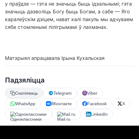
у праўдзе — гэта не значыць быць ідэальнымі; гэта
значыць дазволіць Богу быць Богам, а сабе — Яго
каралеўскім дзіцем, нават калі пакуль мы адчуваем
сябе стомленымі пілігрымамі ў лахманах.
Матэрыял апрацавала Ірына Кухальская
Падзяліцца
Скапіяваць
Telegram
Viber
WhatsApp
ВКонтакте
Facebook
X
Одноклассники
Mail.ru
LinkedIn