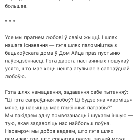
большае.
* * *
Усе мы прагнем любові ў сваім жыцці. І шлях
нашага існавання — гэта шлях паломніцтва з
бацькоўскага дома ў Дом Айца праз пустыню
паўсядзённасці. Гэта дарога пастаянных пошукаў
усяго, што мае хоць нешта агульнае з сапраўднай
любоўю.
Гэта шлях намацвання, задавання сабе пытанняў:
“Ці гэта сапраўдная любоў? Ці будзе яна «карміць»
мяне, ці насыціць мае глыбінныя патрэбы?”
Мы пакідаем адну прывязанасць і шукаем іншую —
тую, якая задаволіць нас найбольш поўна.
Насамрэч мы добра ведаем, што гэта шлях
памылак: тое, што спачатку радуе, пазней можа