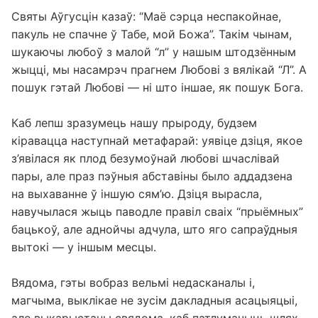
Святы Аўгусцін казаў: “Маё сэрца неспакойнае,
пакуль не спачне ў Табе, мой Божа”. Такім чынам,
шукаючы любоў з малой “л” у нашым штодзённым
жыцці, мы насамрэч прагнем Любові з вялікай “Л”. А
пошук гэтай Любові — ні што іншае, як пошук Бога.
Каб лепш зразумець нашу прыроду, будзем
кіравацца наступнай метафарай: уявіце дзіця, якое
з’явілася як плод безумоўнай любові шчаслівай
пары, але праз пэўныя абставіны было аддадзена
на выхаванне ў іншую сям’ю. Дзіця вырасла,
навучылася жыць паводле правіл сваіх “прыёмных”
бацькоў, але аднойчы адчула, што яго сапраўдныя
вытокі — у іншым месцы.
Вядома, гэты вобраз вельмі недасканалы і,
магчыма, выклікае не зусім дакладныя асацыяцыі,
але выкарыстаны свядома, каб патлумачыць шлях