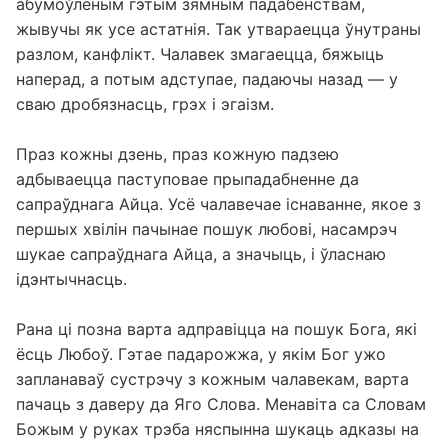
абумоўленым гэтым зямным падабенствам,
жывучы як усе астатнія. Так утвараецца ўнутраны
разлом, канфлікт. Чалавек змагаецца, бяжыць
наперад, а потым адступае, падаючы назад — у
сваю дробязнасць, грэх і эгаізм.
Праз кожны дзень, праз кожную падзею
адбываецца паступовае прыпадабненне да
сапраўднага Айца. Усё чалавечае існаванне, якое з
першых хвілін пачынае пошук любові, насамрэч
шукае сапраўднага Айца, а значыць, і ўласнаю
ідэнтычнасць.
Рана ці позна варта адправіцца на пошук Бога, які
ёсць Любоў. Гэтае падарожжа, у якім Бог ужо
запланаваў сустрэчу з кожным чалавекам, варта
пачаць з даверу да Яго Слова. Менавіта са Словам
Божым у руках трэба няспынна шукаць адказы на