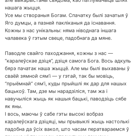
нашага жыцця.
Усе мы створаныя Богам. Спачатку былі зачатыя ў
Яго думцы, а пазней пакліканыя да існавання.
Кожны з нас унікальны: няма ніводнага іншага
чалавека ў гэтым свеце, падобнага да мяне.
Паводле свайго паходжання, кожны з нас —
“каралеўскае дзіця”, дзіця самога Бога. Вось адкуль
бярэ пачатак наша жыццё. Але мы былі выхаваны ў
сваёй зямной сям’і — у гэтай, так бы мовіць,
“прыёмнай” сям’і, куды прыйшлі як дар для нашых
бацькоў. Там, дзе мы нарадзіліся, там жа і
навучыліся жыць як нашыя бацькі, паводзіць сябе
як яны.
І вось, маючы ў сабе гэты высокі вобраз
каралеўскага дзіцяці, мы прывыклі жыць настолькі
падобна да ўсіх вакол, што часам ператвараемся ў