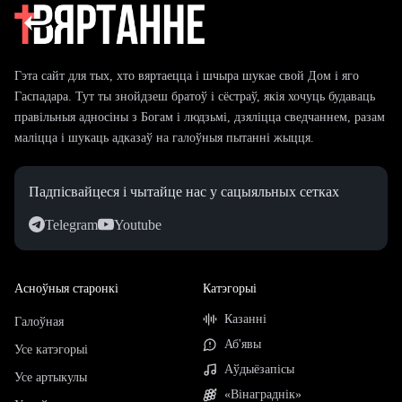
Гэта сайт для тых, хто вяртаецца і шчыра шукае свой Дом і яго
Гаспадара. Тут ты знойдзеш братоў і сёстраў, якія хочуць будаваць
правільныя адносіны з Богам і людзьмі, дзяліцца сведчаннем, разам
маліцца і шукаць адказаў на галоўныя пытанні жыцця.
Падпісвайцеся і чытайце нас у сацыяльных сетках
Telegram
Youtube
Асноўныя старонкі
Катэгорыі
Казанні
Галоўная
Аб'явы
Усе катэгорыі
Аўдыёзапісы
Усе артыкулы
«Вінаграднік»