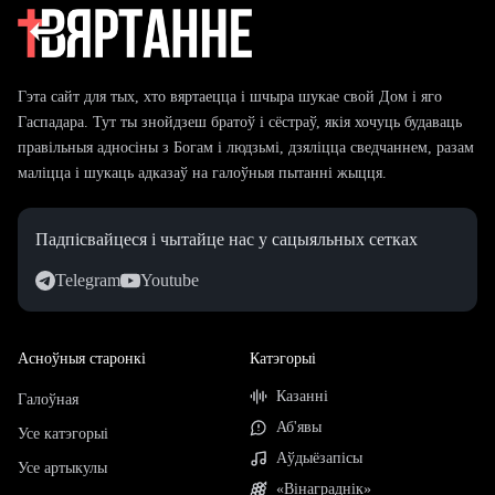
Гэта сайт для тых, хто вяртаецца і шчыра шукае свой Дом і яго
Гаспадара. Тут ты знойдзеш братоў і сёстраў, якія хочуць будаваць
правільныя адносіны з Богам і людзьмі, дзяліцца сведчаннем, разам
маліцца і шукаць адказаў на галоўныя пытанні жыцця.
Падпісвайцеся і чытайце нас у сацыяльных сетках
Telegram
Youtube
Асноўныя старонкі
Катэгорыі
Казанні
Галоўная
Аб'явы
Усе катэгорыі
Аўдыёзапісы
Усе артыкулы
«Вінаграднік»