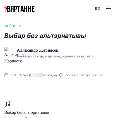
RU
Казанні
Выбар без альтэрнатывы
Аляксандр Жарнасек
Каталіцкі святар, марыянін, адмiнiстратар сайта
25.08.2024
•
праглядаў
•
15 хвілін праслухоўвання
Выбар без альтэрнатывы