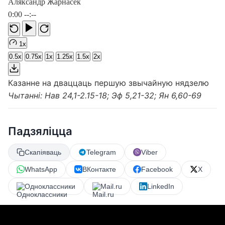
Аляксандр Жарнасек
0:00
--:--
1x
0.5x
0.75x
1x
1.25x
1.5x
2x
Казанне на дваццаць першую звычайную нядзелю
Чытанні: Нав 24,1-2.15-18; Эф 5,21-32; Ян 6,60-69
Падзяліцца
Скапіяваць
Telegram
Viber
WhatsApp
ВКонтакте
Facebook
X
Одноклассники
Mail.ru
LinkedIn