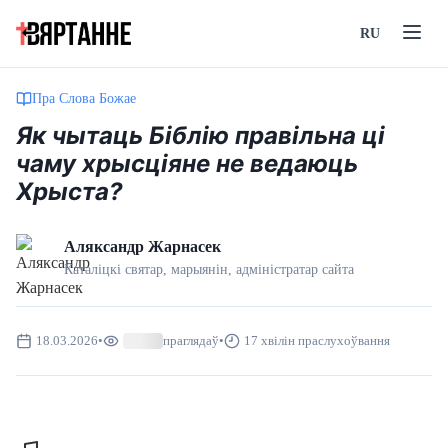
RU
Пра Слова Божае
Як чытаць Біблію правільна ці
чаму хрысціяне не ведаюць
Хрыста?
Аляксандр Жарнасек
Каталіцкі святар, марыянін, адмiнiстратар сайта
18.03.2026
•
праглядаў
•
17 хвілін праслухоўвання