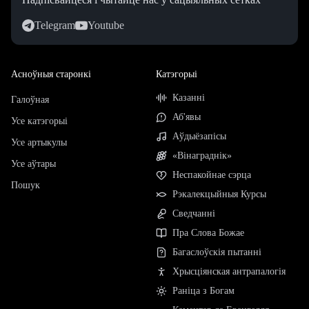
Telegram
Youtube
Асноўныя старонкі
Катэгорыі
Казанні
Галоўная
Аб'явы
Усе катэгорыі
Аўдыёзапісы
Усе артыкулы
«Вінаграднік»
Усе аўтары
Неспакойнае сэрца
Пошук
Рэкалекцыйныя Курсы
Сведчанні
Пра Слова Божае
Багаслоўскія пытанні
Хрысціянская антрапалогія
Раніца з Богам