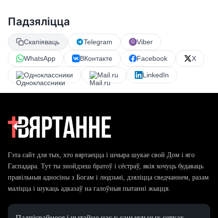
Падзяліцца
Скапіяваць
Telegram
Viber
WhatsApp
ВКонтакте
Facebook
X
Одноклассники
Mail.ru
LinkedIn
Гэта сайт для тых, хто вяртаецца і шчыра шукае свой Дом і яго
Гаспадара. Тут ты знойдзеш братоў і сёстраў, якія хочуць будаваць
правільныя адносіны з Богам і людзьмі, дзяліцца сведчаннем, разам
маліцца і шукаць адказаў на галоўныя пытанні жыцця.
Падпісвайцеся і чытайце нас у сацыяльных сетках