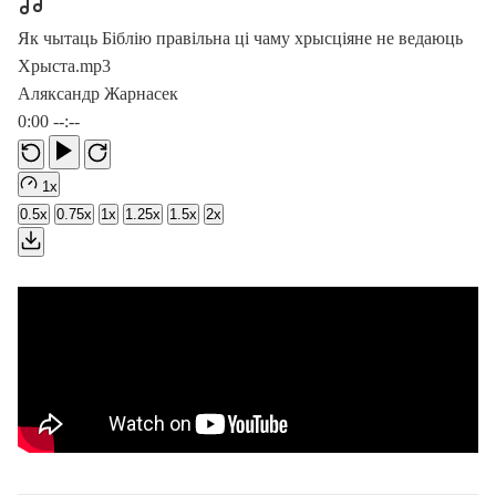
Як чытаць Біблію правільна ці чаму хрысціяне не ведаюць
Хрыста.mp3
Аляксандр Жарнасек
0:00
--:--
1x
0.5x
0.75x
1x
1.25x
1.5x
2x