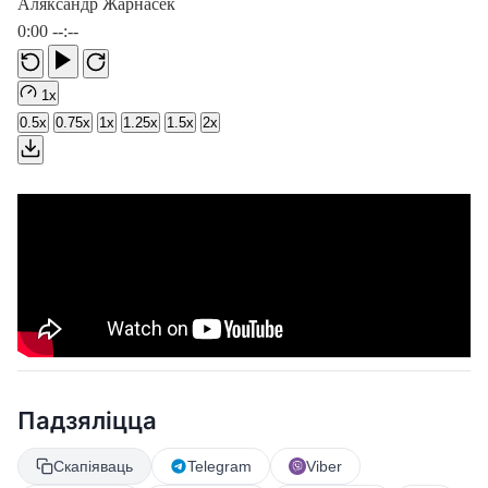
Аляксандр Жарнасек
0:00
--:--
1x
0.5x
0.75x
1x
1.25x
1.5x
2x
Падзяліцца
Скапіяваць
Telegram
Viber