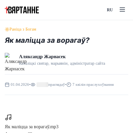
RU
Раніца з Богам
Як маліцца за ворагаў?
Аляксандр Жарнасек
Каталіцкі святар, марыянін, адмiнiстратар сайта
01.04.2026
•
праглядаў
•
7 хвілін праслухоўвання
Як маліцца за ворагаў.mp3