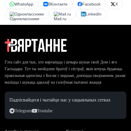
WhatsApp
ВКонтакте
Facebook
X
Одноклассники
Mail.ru
LinkedIn
Гэта сайт для тых, хто вяртаецца і шчыра шукае свой Дом і яго
Гаспадара. Тут ты знойдзеш братоў і сёстраў, якія хочуць будаваць
правільныя адносіны з Богам і людзьмі, дзяліцца сведчаннем, разам
маліцца і шукаць адказаў на галоўныя пытанні жыцця.
Падпісвайцеся і чытайце нас у сацыяльных сетках
Telegram
Youtube