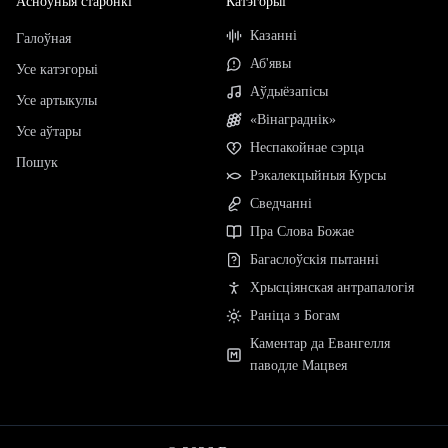
Асноўныя старонкі
Катэгорыі
Казанні
Галоўная
Аб'явы
Усе катэгорыі
Аўдыёзапісы
Усе артыкулы
«Вінаграднік»
Усе аўтары
Неспакойнае сэрца
Пошук
Рэкалекцыйныя Курсы
Сведчанні
Пра Слова Божае
Багаслоўскія пытанні
Хрысціянская антрапалогія
Раніца з Богам
Каментар да Евангелля
паводле Мацвея