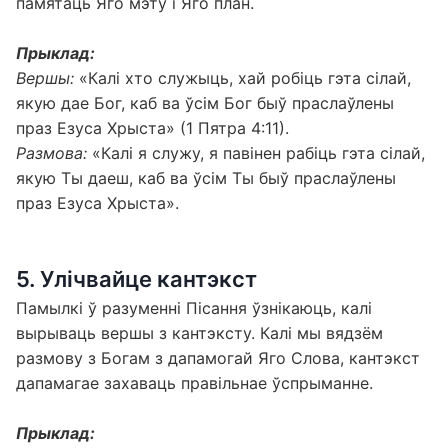
памятаць Яго мэту і Яго план.
Прыклад:
Вершы:
«Калі хто служыць, хай робіць гэта сілай,
якую дае Бог, каб ва ўсім Бог быў праслаўлены
праз Езуса Хрыста» (1 Пятра 4:11).
Размова:
«Калі я служу, я павінен рабіць гэта сілай,
якую Ты даеш, каб ва ўсім Ты быў праслаўлены
праз Езуса Хрыста».
5. Улічвайце кантэкст
Памылкі ў разуменні Пісання ўзнікаюць, калі
вырываць вершы з кантэксту. Калі мы вядзём
размову з Богам з дапамогай Яго Слова, кантэкст
дапамагае захаваць правільнае ўспрыманне.
Прыклад: