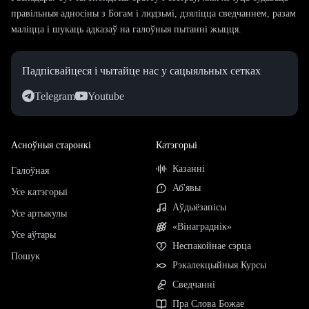
правільныя адносіны з Богам і людзьмі, дзяліцца сведчаннем, разам
маліцца і шукаць адказаў на галоўныя пытанні жыцця.
Падпісвайцеся і чытайце нас у сацыяльных сетках
Telegram
Youtube
Асноўныя старонкі
Катэгорыі
Казанні
Галоўная
Аб'явы
Усе катэгорыі
Аўдыёзапісы
Усе артыкулы
«Вінаграднік»
Усе аўтары
Неспакойнае сэрца
Пошук
Рэкалекцыйныя Курсы
Сведчанні
Пра Слова Божае