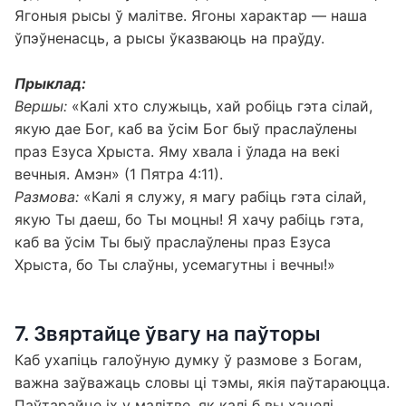
Ягоныя рысы ў малітве. Ягоны характар — наша
ўпэўненасць, а рысы ўказваюць на праўду.
Прыклад:
Вершы:
«Калі хто служыць, хай робіць гэта сілай,
якую дае Бог, каб ва ўсім Бог быў праслаўлены
праз Езуса Хрыста. Яму хвала і ўлада на векі
вечныя. Амэн» (1 Пятра 4:11).
Размова:
«Калі я служу, я магу рабіць гэта сілай,
якую Ты даеш, бо Ты моцны! Я хачу рабіць гэта,
каб ва ўсім Ты быў праслаўлены праз Езуса
Хрыста, бо Ты слаўны, усемагутны і вечны!»
7. Звяртайце ўвагу на паўторы
Каб ухапіць галоўную думку ў размове з Богам,
важна заўважаць словы ці тэмы, якія паўтараюцца.
Паўтарайце іх у малітве, як калі б вы хацелі