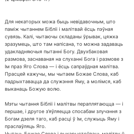
Для некаторых можа быць невідавочным, што
паміж чытаннем Бібліі і малітвай ёсць пэўная
сувязь. Калі, чытаючы складаны ўрывак, цяжка
зразумець, што там напісана, то можна задаваць
удакладняючыя пытанні Богу. Двухбаковая
размова, заснаваная на слуханні Бога і размове з
Ім праз Яго Слова — і ёсць сапраўдная малітва.
Прасцей кажучы, мы чытаем Божае Слова, каб
падрыхтавацца да служэння Яму, а молімся, каб
выканаць Божую волю.
Мэты чытання Бібліі і малітвы пераплятаюцца — і
першае, і другое з’яўляецца спосабам злучэння з
Богам дзеля таго, каб расці ў Ім, служыць Яму і
праслаўляць Яго.
Чытаць Божае Слова і выкарыстоўваць малітву ў