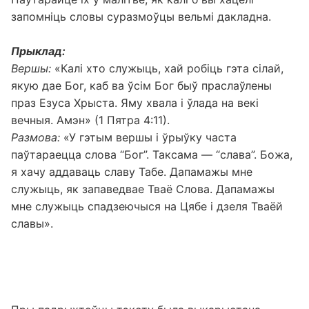
запомніць словы суразмоўцы вельмі дакладна.
Прыклад:
Вершы:
«Калі хто служыць, хай робіць гэта сілай,
якую дае Бог, каб ва ўсім Бог быў праслаўлены
праз Езуса Хрыста. Яму хвала і ўлада на векі
вечныя. Амэн» (1 Пятра 4:11).
Размова:
«У гэтым вершы і ўрыўку часта
паўтараецца слова “Бог”. Таксама — “слава”. Божа,
я хачу аддаваць славу Табе. Дапамажы мне
служыць, як запаведвае Тваё Слова. Дапамажы
мне служыць спадзеючыся на Цябе і дзеля Тваёй
славы».