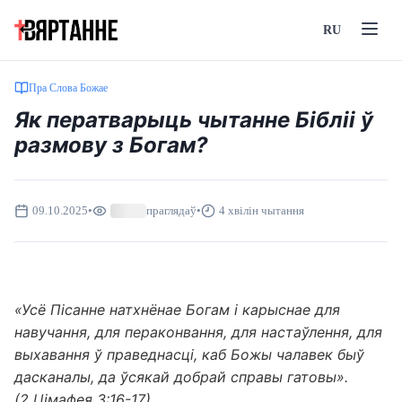
RU
Пра Слова Божае
Як ператварыць чытанне Бібліі ў
размову з Богам?
09.10.2025
•
праглядаў
•
4 хвілін чытання
«Усё Пісанне натхнёнае Богам і карыснае для
навучання, для пераконвання, для настаўлення, для
выхавання ў праведнасці, каб Божы чалавек быў
дасканалы, да ўсякай добрай справы гатовы».
(2 Цімафея 3:16-17)