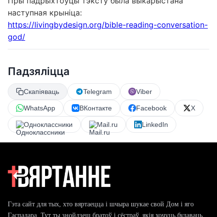
Пры падрыхтоўцы тэксту была выкарыстана
наступная крыніца:
https://livingbydesign.org/bible-reading-conversation-
god/
Падзяліцца
Скапіяваць
Telegram
Viber
WhatsApp
ВКонтакте
Facebook
X
Одноклассники
Mail.ru
LinkedIn
Гэта сайт для тых, хто вяртаецца і шчыра шукае свой Дом і яго
Гаспадара. Тут ты знойдзеш братоў і сёстраў, якія хочуць будаваць