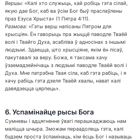
Вершы:
«Калі хто служыць, хай робіць гэта сілай,
якую дае Бог, каб ва ўсім Бог быў праслаўлены
праз Езуса Хрыста» (1 Пятра 4:11).
Размова:
«Гэты верш напісаны Пятром для
хрысціян. Ён гаворыць пра жыццё паводле Тваёй
волі і Твайго Духа, асабліва ў адносінах з іншымі
людзьмі. Здаецца, што хрысціяне, якім ён пісаў,
пакутавалі за веру. Божа, я таксама хачу
ўзаемадзейнічаць з людзьмі паводле Тваёй волі і
Духа. Мне патрэбна Твая сіла, каб гэта рабіць, і я
хачу рабіць гэта дзеля Тваёй хвалы, нават калі
давядзецца цярпець».
6. Успамінайце рысы Бога
Сумневы і адцягненне ўвагі перашкаджаюць нам
маліцца шчыра. Зможам пераадолець гэта, калі
будзем проста ўспамінаць, кім ёсць Бог і называць