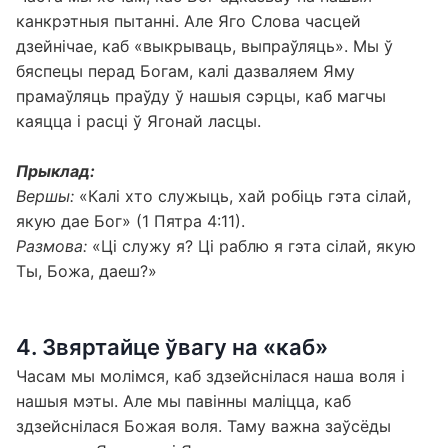
канкрэтныя пытанні. Але Яго Слова часцей
дзейнічае, каб «выкрываць, выпраўляць». Мы ў
бяспецы перад Богам, калі дазваляем Яму
прамаўляць праўду ў нашыя сэрцы, каб магчы
каяцца і расці ў Ягонай ласцы.
Прыклад:
Вершы:
«Калі хто служыць, хай робіць гэта сілай,
якую дае Бог» (1 Пятра 4:11).
Размова:
«Ці служу я? Ці раблю я гэта сілай, якую
Ты, Божа, даеш?»
4. Звяртайце ўвагу на «каб»
Часам мы молімся, каб здзейснілася наша воля і
нашыя мэты. Але мы павінны маліцца, каб
здзейснілася Божая воля. Таму важна заўсёды