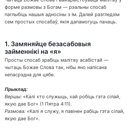
форме размовы з Богам — рэальны спосаб
паглыбіць нашыя адносіны з Ім. Далей разгледзім
сем простых спосабаў, якія дапамогуць пачаць.
1. Замяняйце безасабовыя
займеннікі на «я»
Просты спосаб зрабіць малітву асабістай —
чытаць Божае Слова так, нібы яно напісана
непасрэдна для цябе.
Прыклад:
Вершы:
«Калі хто служыць, хай робіць гэта сілай,
якую дае Бог» (1 Пятра 4:11).
Размова:
«Калі я служу, я павінен рабіць гэта сілай,
якую дае Бог».