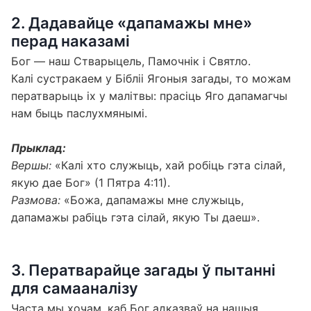
2. Дадавайце «дапамажы мне»
перад наказамі
Бог — наш Стварыцель, Памочнік і Святло.
Калі сустракаем у Бібліі Ягоныя загады, то можам
ператварыць іх у малітвы: прасіць Яго дапамагчы
нам быць паслухмянымі.
Прыклад:
Вершы:
«Калі хто служыць, хай робіць гэта сілай,
якую дае Бог» (1 Пятра 4:11).
Размова:
«Божа, дапамажы мне служыць,
дапамажы рабіць гэта сілай, якую Ты даеш».
3. Ператварайце загады ў пытанні
для самааналізу
Часта мы хочам, каб Бог адказваў на нашыя