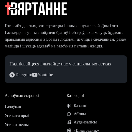
Гэта сайт для тых, хто вяртаецца і шчыра шукае свой Дом і яго
Гаспадара. Тут ты знойдзеш братоў і сёстраў, якія хочуць будаваць
правільныя адносіны з Богам і людзьмі, дзяліцца сведчаннем, разам
маліцца і шукаць адказаў на галоўныя пытанні жыцця.
Падпісвайцеся і чытайце нас у сацыяльных сетках
Telegram
Youtube
Асноўныя старонкі
Катэгорыі
Казанні
Галоўная
Аб'явы
Усе катэгорыі
Аўдыёзапісы
Усе артыкулы
«Вінаграднік»