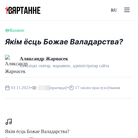
RU
Казанні
Якім ёсць Божае Валадарства?
Аляксандр Жарнасек
Каталіцкі святар, марыянін, адмiнiстратар сайта
03.11.2023
•
праглядаў
•
17 хвілін праслухоўвання
Якім ёсць Божае Валадарства?