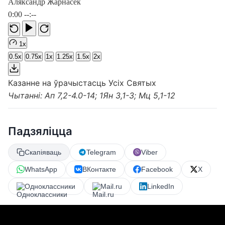
Аляксандр Жарнасек
0:00
--:--
1x
0.5x
0.75x
1x
1.25x
1.5x
2x
Казанне на ўрачыстасць Усіх Святых
Чытанні: Ап 7,2-4.0-14; 1Ян 3,1-3; Мц 5,1-12
Падзяліцца
Скапіяваць
Telegram
Viber
WhatsApp
ВКонтакте
Facebook
X
Одноклассники
Mail.ru
LinkedIn