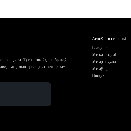
Асноўныя старонкі
Галоўная
Усе катэгорыі
го Гаспадара. Тут ты знойдзеш братоў
Усе артыкулы
і людзьмі, дзяліцца сведчаннем, разам
Усе аўтары
Пошук