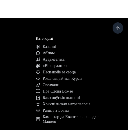
Катэгорыі
Казанні
Аб'явы
Аўдыёзапісы
«Вінаграднік»
Неспакойнае сэрца
Рэкалекцыйныя Курсы
Сведчанні
Пра Слова Божае
Багаслоўскія пытанні
Хрысціянская антрапалогія
Раніца з Богам
Каментар да Евангелля паводле
Мацвея