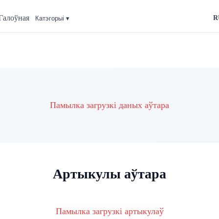
Галоўная
R
Катэгорыi ▾
Памылка загрузкі даных аўтара
Артыкулы аўтара
Памылка загрузкі артыкулаў