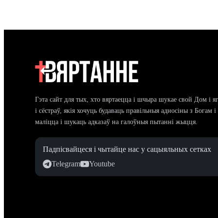
Гэта сайт для тых, хто вяртаецца і шчыра шукае свой Дом і я
і сёстраў, якія хочуць будаваць правільныя адносіны з Богам 
маліцца і шукаць адказаў на галоўныя пытанні жыцця.
Падпісвайцеся і чытайце нас у сацыяльных сетках
Telegram
Youtube