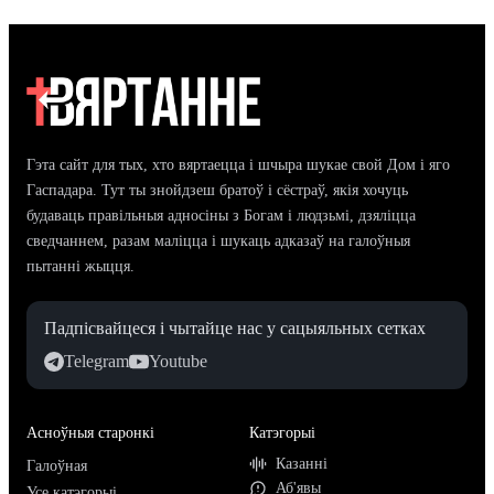
Гэта сайт для тых, хто вяртаецца і шчыра шукае свой Дом і яго
Гаспадара. Тут ты знойдзеш братоў і сёстраў, якія хочуць
будаваць правільныя адносіны з Богам і людзьмі, дзяліцца
сведчаннем, разам маліцца і шукаць адказаў на галоўныя
пытанні жыцця.
Падпісвайцеся і чытайце нас у сацыяльных сетках
Telegram
Youtube
Асноўныя старонкі
Катэгорыі
Казанні
Галоўная
Аб'явы
Усе катэгорыі