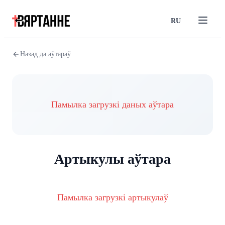
RU
Назад да аўтараў
Памылка загрузкі даных аўтара
Артыкулы аўтара
Памылка загрузкі артыкулаў