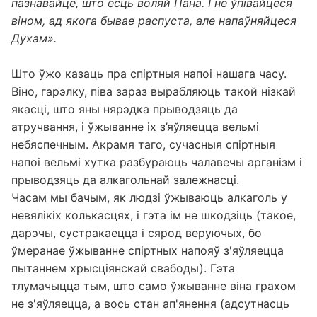
пазнавайце, што ёсць воляй Пана. І не ўпівайцеся
віном, ад якога бывае распуста, але напаўняйцеся
Духам».
Што ўжо казаць пра спіртныя напоі нашага часу.
Віно, гарэлку, піва зараз вырабляюць такой нізкай
якасці, што яны нярэдка прыводзяць да
атручвання, і ўжыванне іх з’яўляецца вельмі
небяспечным. Акрамя таго, сучасныя спіртныя
напоі вельмі хутка разбураюць чалавечы арганізм і
прыводзяць да алкагольнай залежнасці.
Часам мы бачым, як людзі ўжываюць алкаголь у
невялікіх колькасцях, і гэта ім не шкодзіць (такое,
дарэчы, сустракаецца і сярод веруючых, бо
ўмеранае ўжыванне спіртных напояў з'яўляецца
пытаннем хрысціянскай свабоды). Гэта
тлумачыцца тым, што само ўжыванне віна грахом
не з'яўляецца, а вось стан ап'янення (адсутнасць