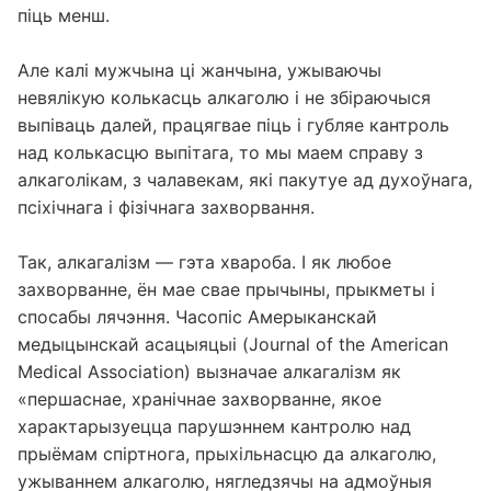
піць менш.
Але калі мужчына ці жанчына, ужываючы
невялікую колькасць алкаголю і не збіраючыся
выпіваць далей, працягвае піць і губляе кантроль
над колькасцю выпітага, то мы маем справу з
алкаголікам, з чалавекам, які пакутуе ад духоўнага,
псіхічнага і фізічнага захворвання.
Так, алкагалізм — гэта хвароба. І як любое
захворванне, ён мае свае прычыны, прыкметы і
спосабы лячэння. Часопіс Амерыканскай
медыцынскай асацыяцыі (Journal of the American
Medical Association) вызначае алкагалізм як
«першаснае, хранічнае захворванне, якое
характарызуецца парушэннем кантролю над
прыёмам спіртнога, прыхільнасцю да алкаголю,
ужываннем алкаголю, нягледзячы на ​​адмоўныя