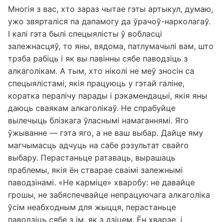
Многія з вас, хто зараз чытае гэты артыкул, думаю,
ужо звярталіся па дапамогу да ўрачоў-нарколагаў.
І калі гэта былі спецыялісты ў вобласці
залежнасцяў, то яны, вядома, патлумачылі вам, што
трэба рабіць і як вы павінны сябе паводзіць з
алкаголікам. А тым, хто ніколі не меў зносін са
спецыялістамі, якія працуюць у гэтай галіне,
коратка пералічу парады і рэкамендацыі, якія яны
даюць сваякам алкаголікаў. Не спрабуйце
вылечыць блізкага ўласнымі намаганнямі. Яго
ўжыванне — гэта яго, а не ваш выбар. Дайце яму
магчымасць адчуць на сабе рэзультат свайго
выбару. Перастаньце ратаваць, вырашаць
праблемы, якія ён стварае сваімі залежнымі
паводзінамі. «Не карміце» хваробу: не давайце
грошы, не забяспечвайце непрацуючага алкаголіка
ўсім неабходным для жыцця, перастаньце
паводзіць сябе з ім, як з дзіцем. Ён хварэе, і