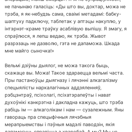
не пачынаю галасіць: «Ды што вы, доктар, можа не
трэба, я як-небудзь сама, сваімі метадамі: бабку-
шаптуху падключу, таблетак у аптэцы накуплю, у
інтэрнэт-краме траўку асаблівую выпішу. Я змагу, я
спраўлюся, я лепш ведаю, як трэба. Жывот
разрэзаць не дазволю, гэта не дапаможа. Шкада
мне майго сыночка!»
Вельмі дзіўны дыялог, не можа такога быць,
скажаце вы. Можа! Такое здараецца вельмі часта.
Пры пастаноўцы дыягназу і лячэнні алкагалізму
спецыялісты наркалагічных аддзяленняў,
рэбцэнтраў, псіхолагі, псіхатэрапеўты і нават
духоўнікі канкрэтна і дакладна кажуць, што трэба
рабіць ім — алкаголікам і нам — сузалежным. Яны
гавораць пра спецыфічныя лячэбныя
мерапрыемствы і пэўныя мадэлі паводзін, якія
дапамогуць справіцца з хваробай. А мы? Мы не