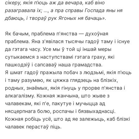
сікеру, якія п’юць аж да вечара, каб віно
разагравала іх; …, а пра справы Госпада яны ня
дбаюць, і твораў рук Ягоных ня бачаць».
Як бачым, праблема п'янства — духоўная
праблема. Яна з'явілася тысячы гадоў таму і існуе
да гэтага часу. Усе мы ў той ці іншай меры
сутыкаемся з наступствамі гэтага граху, які
пашкодзіў і сапсаваў наша грамадства.
Я шмат гадоў пражыла побач з людзьмі, якія п'юць
і таму разумею, як цяжка глядзець на блізкіх,
родных, знаёмых, якія гінуць у прорве п'янства і
алкагалізму. Кожная жанчына, што жыве з
чалавекам, які п'е, пакутуе і мучыцца ад
нясцерпнага болю, роспачы і бязвыхаднасці.
Кожная робіць усё, што ад яе залежыць, каб блізкі
чалавек перастаў піць.