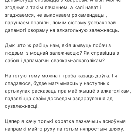
згодныя з такім лячэннем, а калі нават і
згаджаемся, не выконваем рэкамендацыі,
парушаем правілы, ломім сістэму ўсебаковай
дапамогі хвораму на алкагольную залежнасць.
Дык што ж рабіць нам, якія жывуць побач з
людзьмі з моцнай залежнасцю? Як справіцца з
сабой і дапамагчы сваякам-алкаголікам?
На гэтую тэму можна і трэба казаць доўга. І я
спадзяюся, будзе магчымасць у наступных
артыкулах расказаць пра маё жыццё з алкаголікам,
падзяліцца сваім досведам аздараўлення ад
сузалежнасці.
Цяпер я хачу толькі коратка пазначыць асноўныя
напрамкі майго руху па гэтым няпростым шляху.