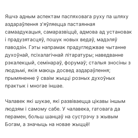
Яшчэ адным аспектам паспяховага руху па шляху
аздараўлення з'яўляецца пастаянная
самаадукацыя, самаразвіццё, адмова ад установак
і прадузятасцяў, пошук новых ведаў, мадэляў
паводзін. Гэты напрамак прадугледжвае чытанне
духоўнай, псіхалагічнай літаратуры; наведванне
рэкалекцый, семінараў, форумаў; сталыя зносіны з
людзьмі, якія маюць досвед аздараўлення;
прымяненне ў сваім жыцці розных духоўных
практык і многае іншае.
Чалавек які шукае, які развіваецца цікавы іншым
людзям і самому сабе. У чалавека, гатовага да
перамен, больш шанцаў на сустрэчу з жывым
Богам, а значыць на новае жыццё!