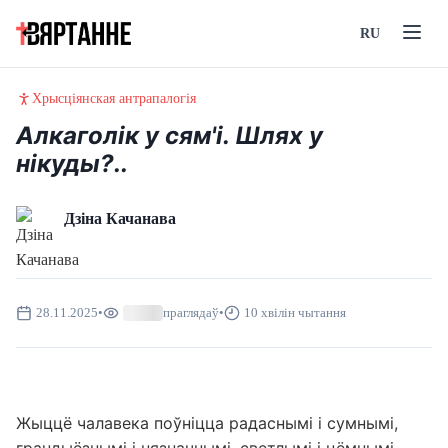
RU
Хрысціянская антрапалогія
Алкаголік у сям'і. Шлях у
нікуды?..
Дзіна Качанава
28.11.2025
•
праглядаў
•
10 хвілін чытання
Жыццё чалавека поўніцца радаснымі і сумнымі,