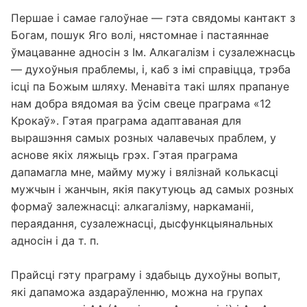
Першае і самае галоўнае — гэта свядомы кантакт з
Богам, пошук Яго волі, нястомнае і пастаяннае
ўмацаванне адносін з Ім. Алкагалізм і сузалежнасць
— духоўныя праблемы, і, каб з імі справіцца, трэба
ісці па Божым шляху. Менавіта такі шлях прапануе
нам добра вядомая ва ўсім свеце праграма «12
Крокаў». Гэтая праграма адаптаваная для
вырашэння самых розных чалавечых праблем, у
аснове якіх ляжыць грэх. Гэтая праграма
дапамагла мне, майму мужу і вялізнай колькасці
мужчын і жанчын, якія пакутуюць ад самых розных
формаў залежнасці: алкагалізму, наркаманіі,
пераядання, сузалежнасці, дысфункцыянальных
адносін і да т. п.
Прайсці гэту праграму і здабыць духоўны вопыт,
які дапаможа аздараўленню, можна на групах