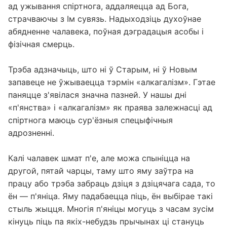
ад ужывання спіртнога, аддаляецца ад Бога,
страчваючы з Ім сувязь. Надыходзіць духоўнае
абядненне чалавека, поўная дэградацыя асобы і
фізічная смерць.
Трэба адзначыць, што ні ў Старым, ні ў Новым
запавеце не ўжываецца тэрмін «алкагалізм». Гэтае
паняцце з'явілася значна пазней. У нашы дні
«п'янства» і «алкагалізм» як праява залежнасці ад
спіртнога маюць сур'ёзныя спецыфічныя
адрозненні.
Калі чалавек шмат п'е, але можа спыніцца на
другой, пятай чарцы, таму што яму заўтра на
працу або трэба забраць дзіця з дзіцячага сада, то
ён — п'яніца. Яму падабаецца піць, ён выбірае такі
стыль жыцця. Многія п'яніцы могуць з часам зусім
кінуць піць па якіх-небудзь прычынах ці стануць