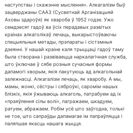
наступствы і скажэнне мыслення». Алкагалізм быў
зацверджаны СААЗ (Сусветнай Арганізацыяй
Аховы здароўя) як хвароба ў 1952 годзе. Ужо
семдзесят гадоў ва ўсіх перадавых развітых
краінах алкаголікаў лечаць, выкарыстоўваючы
спецыяльныя метады, прэпараты і сістэмныя
дзеянні. У нашай краіне каля трыццаці гадоў таму
была створана і развіваецца наркалагічная служба,
што ўключае ў сябе розныя сучасныя формы
дапамогі хворым, якія пакутуюць ад алкагольнай
залежнасці. Алкагалізм лечаць, як хваробу. А мы,
мамы, жонкі, сёстры і сяброўкі, саромім нашых
блізкіх, якія ўжываюць алкаголь, патрабуем ад іх
«праяўлення сілы волі», пагражаем, шкадуем,
ратуем, абражаем. Робім усё што заўгодна, толькі
не тое, што сапраўды дапамагае ім папраўляцца і
паляпшае якасць нашага жыцця.