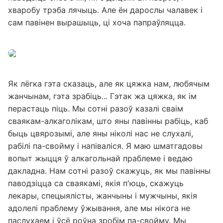
хваробу трэба лячыць. Але ён дарослы чалавек і
сам павінен вырашыць, ці хоча папраўляцца.
Як лёгка гэта сказаць, але як цяжка нам, любячым
жанчынам, гэта зрабіць... Гэтак жа цяжка, як ім
перастаць піць. Мы сотні разоў казалі сваім
сваякам-алкаголікам, што яны павінны рабіць, каб
быць цвярозымі, але яны ніколі нас не слухалі,
рабілі па-свойму і напіваліся. Я маю шматгадовы
вопыт жыцця ў алкагольнай праблеме і ведаю
дакладна. Нам сотні разоў скажуць, як мы павінны
паводзіцца са сваякамі, якія п'юць, скажуць
лекары, спецыялісты, жанчыны і мужчыны, якія
адолелі праблему ўжывання, але мы нікога не
паслухаем і ўсё роўна зробім па-свойму. Мы