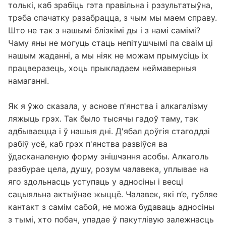
толькі, каб зрабіць гэта правільна і рэзультатыўна,
трэба спачатку разабрацца, з чым мы маем справу.
Што не так з нашымі блізкімі ды і з намі самімі?
Чаму яны не могуць стаць непітушчымі па сваім ці
нашым жаданні, а мы ніяк не можам прымусіць іх
працверазець, хоць прыкладаем неймаверныя
намаганні.
Як я ўжо сказала, у аснове п'янства і алкагалізму
ляжыць грэх. Так было тысячы гадоў таму, так
адбываецца і ў нашыя дні. Д'ябал доўгія стагоддзі
рабіў усё, каб грэх п'янства развіўся ва
ўдасканаленую форму знішчэння асобы. Алкаголь
разбурае цела, душу, розум чалавека, уплывае на
яго здольнасць уступаць у адносіны і весці
сацыяльна актыўнае жыццё. Чалавек, які п’е, губляе
кантакт з самім сабой, не можа будаваць адносіны
з тымі, хто побач, упадае ў пакутлівую залежнасць