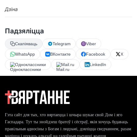
Дзіна
Падзяліцца
Скапіяваць
Telegram
Viber
WhatsApp
ВКонтакте
Facebook
X
Одноклассники
Mail.ru
LinkedIn
Гэта сайт для тых, хто вяртаецца і шчыра шукае свой Дом і яго
Гаспадара. Тут ты знойдзеш братоў і сёстраў, якія хочуць будаваць
правільныя адносіны з Богам і людзьмі, дзяліцца сведчаннем, разам
маліцца і шукаць адказаў на галоўныя пытанні жыцця.