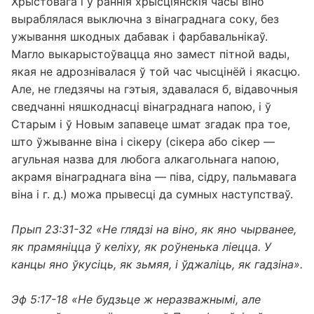
Хрыстовага і ў раннія хрысціянскія часы віно
выраблялася выключна з вінаграднага соку, без
ужывання шкодных дабавак і фарбавальнікаў.
Магло выкарыстоўвацца яно замест пітной вады,
якая не адрознівалася ў той час чысцінёй і якасцю.
Але, не гледзячы на ​​гэтыя, здавалася б, відавочныя
сведчанні няшкоднасці вінаграднага напою, і ў
Старым і ў Новым запавеце шмат згадак пра тое,
што ўжыванне віна і сікеру (сікера або сікер —
агульная назва для любога алкагольнага напою,
акрамя вінаграднага віна — піва, сідру, пальмавага
віна і г. д.) можа прывесці да сумных наступстваў.
Прып 23:31-32 «Не глядзі на віно, як яно чырванее,
як прамяніцца ў келіху, як роўненька ліецца. У
канцы яно ўкусіць, як зьмяя, і ўджаліць, як гадзіна».
Эф 5:17-18 «Не будзьце ж неразважнымі, але