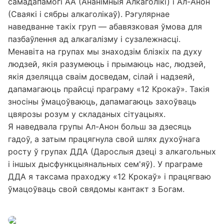
самадапамогі АА (Ананімныя Алкаголікі) і Ал-Анон
(Сваякі і сябры алкаголікаў). Рэгулярнае
наведванне такіх груп — абавязковая ўмова для
пазбаўлення ад алкагалізму і сузалежнасці.
Менавіта на групах мы знаходзім блізкіх па духу
людзей, якія разумеюць і прымаюць нас, людзей,
якія дзеляцца сваім досведам, сілай і надзеяй,
дапамагаюць прайсці праграму «12 Крокаў». Такія
зносіны ўмацоўваюць, дапамагаюць захоўваць
цвярозы розум у складаных сітуацыях.
Я наведвала групы Ал-Анон больш за дзесяць
гадоў, а затым працягнула свой шлях духоўнага
росту ў групах ДДА (Дарослыя дзеці з алкагольных
і іншых дысфункцыянальных сем'яў). У праграме
ДДА я таксама праходжу «12 Крокаў» і працягваю
ўмацоўваць свой свядомы кантакт з Богам.