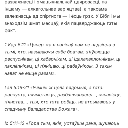
разважнасці і эмацыянальнай цвярозасці, па-
іншаму — алкагольнае вар'яцтва), а таксама
залежнасць ад спіртнога — і ёсць грэх. У Бібліі мы
знаходзім шмат месцаў, якія пацвярджаюць гэты
факт.
1 Кар 5:11 «Цяпер жа я напісаў вам не вадзіцца з
тымі, хто, называючы сябе братам, з’яўляецца
распуснікам, ці хабарнікам, ці ідалапаклоннікам, ці
паклёпнікам, ці п’яніцаю, ці рабаўніком. З такім
нават не ешце разам».
Гал 5:19-21 «Учынкі ж цела вядомыя, а гэта:
распуста, нячыстасць, разбэшчанасць…, нянавісць,
п’янства…, тыя, хто гэта робіць, не атрымаюць у
спадчыну Валадарства Божага».
Іс 5:11-12 «Гора тым, якія, устаўшы рана, шукаюць