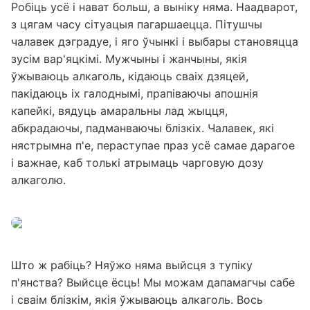
Робіць усё і нават больш, а выніку няма. Наадварот,
з цягам часу сітуацыя пагаршаецца. Пітушчы
чалавек дэградуе, і яго ўчынкі і выбары становяцца
зусім вар'яцкімі. Мужчыны і жанчыны, якія
ўжываюць алкаголь, кідаюць сваіх дзяцей,
пакідаюць іх галоднымі, прапіваючы апошнія
капейкі, вядуць амаральны лад жыцця,
абкрадаючы, падманваючы блізкіх. Чалавек, які
нястрымна п'е, пераступае праз усё самае дарагое
і важнае, каб толькі атрымаць чарговую дозу
алкаголю.
Што ж рабіць? Няўжо няма выйсця з тупіку
п'янства? Выйсце ёсць! Мы можам дапамагчы сабе
і сваім блізкім, якія ўжываюць алкаголь. Вось