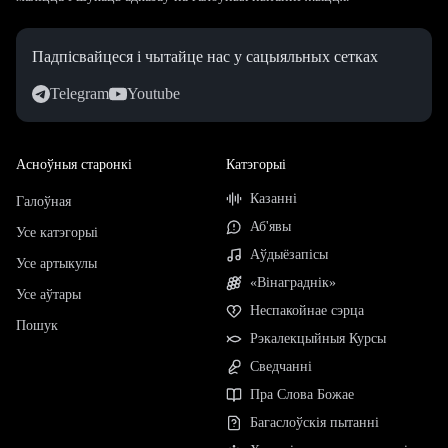
Падпісвайцеся і чытайце нас у сацыяльных сетках
Telegram
Youtube
Асноўныя старонкі
Катэгорыі
Казанні
Галоўная
Аб'явы
Усе катэгорыі
Аўдыёзапісы
Усе артыкулы
«Вінаграднік»
Усе аўтары
Неспакойнае сэрца
Пошук
Рэкалекцыйныя Курсы
Сведчанні
Пра Слова Божае
Багаслоўскія пытанні