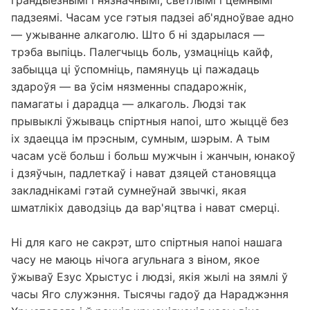
грандыёзнымі і нязначнымі, светлымі і цёмнымі
падзеямі. Часам усе гэтыя падзеі аб'ядноўвае адно
— ужыванне алкаголю. Што б ні здарылася —
трэба выпіць. Палегчыць боль, узмацніць кайф,
забыцца ці ўспомніць, памянуць ці пажадаць
здароўя — ва ўсім нязменны спадарожнік,
памагаты і дарадца — алкаголь. Людзі так
прывыклі ўжываць спіртныя напоі, што жыццё без
іх здаецца ім прэсным, сумным, шэрым. А тым
часам усё больш і больш мужчын і жанчын, юнакоў
і дзяўчын, падлеткаў і нават дзяцей становяцца
закладнікамі гэтай сумнеўнай звычкі, якая
шматлікіх даводзіць да вар'яцтва і нават смерці.
Ні для каго не сакрэт, што спіртныя напоі нашага
часу не маюць нічога агульнага з віном, якое
ўжываў Езус Хрыстус і людзі, якія жылі на зямлі ў
часы Яго служэння. Тысячы гадоў да Нараджэння