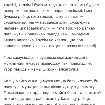
хадзілі, ходзім і будзем хадзіць па коле, мы будзем
ахвярамі, ратавальнікамі і пераследнікамі. І мы
будзем рабіць гэта гадамі, таму што мы —
сузалежныя, мы — параалкаголікі (сузалежны
чалавек ці параалкаголік — гэта той, хто цалкам
паглынуты кіраваннем паводзінамі і выбарамі
іншага чалавека, і зусім не клапоціцца пра
задавальненне ўласных жыццёва важных патрэб).
Пры камунікацыі з сузалежнымі жанчынамі і
мужчынамі я часта прыводжу такі прыклад, як
узор паводзін мамы ці жонкі алкаголіка.
Калі ў майго сына ці мужа моцна баліць жывот, ён
пакутуе і мучыцца, я выклікаю хуткую дапамогу.
Прыязджае лекар, аглядае майго блізкага і кажа: «У
яго апендыцыт, трэба ехаць у бальніцу рабіць
аперацыю, інакш смерць». Я ж не супраціўляюся,