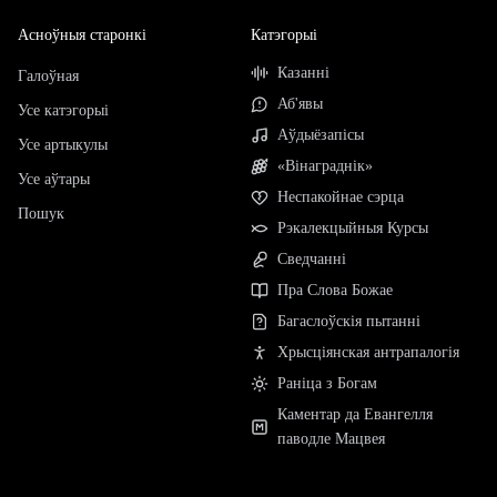
Асноўныя старонкі
Катэгорыі
Казанні
Галоўная
Аб'явы
Усе катэгорыі
Аўдыёзапісы
Усе артыкулы
«Вінаграднік»
Усе аўтары
Неспакойнае сэрца
Пошук
Рэкалекцыйныя Курсы
Сведчанні
Пра Слова Божае
Багаслоўскія пытанні
Хрысціянская антрапалогія
Раніца з Богам
Каментар да Евангелля
паводле Мацвея