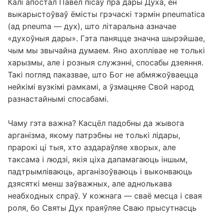
Калі апостал Павел пісаў пра дары Духа, ён
выкарыстоўваў ёмісты грэчаскі тэрмін pneumatica
(ад pneuma — дух), што літаральна азначае
«духоўныя дары». Гэта паняцце значна шырэйшае,
чым мы звычайна думаем. Яно ахоплівае не толькі
харызмы, але і розныя служэнні, спосабы дзеяння.
Такі погляд паказвае, што Бог не абмяжоўваецца
нейкімі вузкімі рамкамі, а ўзмацняе Свой народ
разнастайнымі спосабамі.
Чаму гэта важна? Касцёл падобны да жывога
арганізма, якому патрэбны не толькі лідары,
прарокі ці тыя, хто аздараўляе хворых, але
таксама і людзі, якія ціха дапамагаюць іншым,
падтрымліваюць, арганізоўваюць і выконваюць
дзясяткі менш заўважных, але аднолькава
неабходных спраў. У кожнага — сваё месца і свая
роля, бо Святы Дух праяўляе Сваю прысутнасць