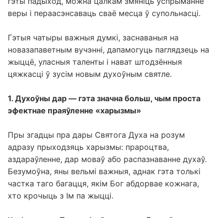
гэты падыход, можна цалкам змяніць успрыманне
веры і пераасэнсаваць сваё месца ў супольнасці.
Гэтыя чатыры важныя думкі, заснаваныя на
новазапаветным вучэнні, дапамогуць паглядзець на
жыццё, уласныя таленты і нават штодзённыя
цяжкасці ў зусім новым духоўным святле.
1. Духоўны дар — гэта значна больш, чым проста
эфектнае праяўленне «харызмы»
Пры згадцы пра дары Святога Духа на розум
адразу прыходзяць харызмы: прароцтва,
аздараўленне, дар моваў або распазнаванне духаў.
Безумоўна, яны вельмі важныя, аднак гэта толькі
частка таго багацця, якім Бог абдорвае кожнага,
хто крочыць з Ім па жыцці.