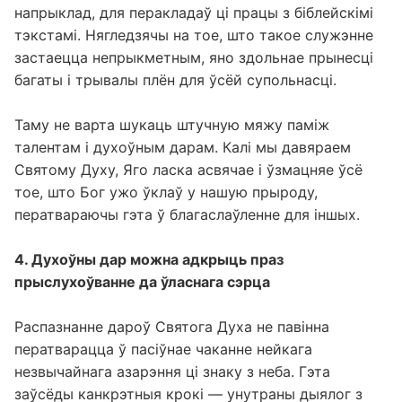
патрабуе засяроджанасці і паслядоўнасці —
напрыклад, для перакладаў ці працы з біблейскімі
тэкстамі. Нягледзячы на тое, што такое служэнне
застаецца непрыкметным, яно здольнае прынесці
багаты і трывалы плён для ўсёй супольнасці.
Таму не варта шукаць штучную мяжу паміж
талентам і духоўным дарам. Калі мы давяраем
Святому Духу, Яго ласка асвячае і ўзмацняе ўсё
тое, што Бог ужо ўклаў у нашую прыроду,
ператвараючы гэта ў благаслаўленне для іншых.
4. Духоўны дар можна адкрыць праз
прыслухоўванне да ўласнага сэрца
Распазнанне дароў Святога Духа не павінна
ператварацца ў пасіўнае чаканне нейкага
незвычайнага азарэння ці знаку з неба. Гэта