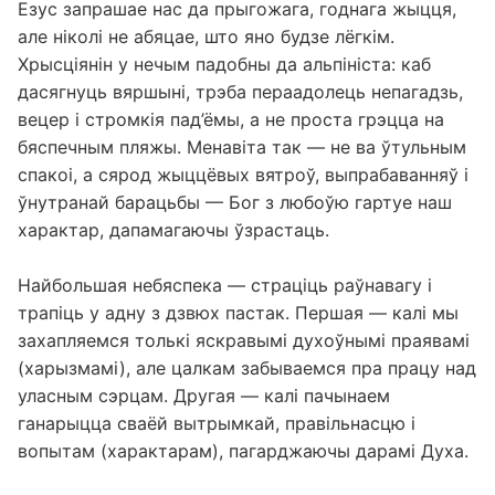
мужнасці.
Езус запрашае нас да прыгожага, годнага жыцця,
але ніколі не абяцае, што яно будзе лёгкім.
Хрысціянін у нечым падобны да альпініста: каб
дасягнуць вяршыні, трэба пераадолець непагадзь,
вецер і стромкія пад’ёмы, а не проста грэцца на
бяспечным пляжы. Менавіта так — не ва ўтульным
спакоі, а сярод жыццёвых вятроў, выпрабаванняў і
ўнутранай барацьбы — Бог з любоўю гартуе наш
характар, дапамагаючы ўзрастаць.
Найбольшая небяспека — страціць раўнавагу і
трапіць у адну з дзвюх пастак. Першая — калі мы
захапляемся толькі яскравымі духоўнымі праявамі
(харызмамі), але цалкам забываемся пра працу над
уласным сэрцам. Другая — калі пачынаем
ганарыцца сваёй вытрымкай, правільнасцю і
вопытам (характарам), пагарджаючы дарамі Духа.