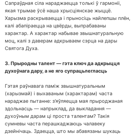
Сапраўдная сіла нараджаецца толькі ў гармоніі,
якая трымае ўсё наша хрысціянскае жыццё.
Харызма раскрываецца і прыносіць найлепшы плён,
калі абапіраецца на цвёрды, выпрабаваны
характар. А характар набывае звышнатуральную
моц, калі з даверам адкрываем сэрца на дары
Святога Духа.
3. Прыродны талент — гэта ключ да адкрыцця
духоўнага дару, а не яго супрацьлегласць
Гэтая раўнавага паміж звышнатуральным
(харызмай) і выхаваным (характарам) часта
нараджае пытанне: з’яўляецца мая прыроджаная
здольнасць — напрыклад, да выкладання —
духоўным дарам ці проста талентам? Такія
сумневы часта перашкаджаюць чалавеку