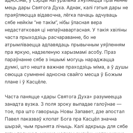
адносіны, у сэрцы натуральна з’яўляецца прагненне
мець дары Святога Духа. Аднак, калі гэтыя дары не
праяўляюцца відавочна, лёгка пачаць адчуваць
сябе нейкім “не такім”, нібы ўласная вера
недастатковая ці непаўнавартасная. У такія хвіліны
часта прыходзіць расчараванне, бо не
атрымліваецца адпавядаць прывычным уяўленням
пра яркую, надзеленую харызмамі асобу. Праз
параўнанне сябе з іншымі могуць нараджацца
думкі, што нешта важнае праходзіць міма, а ў душы
сеюцца сумненні адносна свайго месца ў Божым
плане і ў Касцёле.
Часта паняцце «дары Святога Духа» разумеецца
занадта вузка. З поля зроку выпадае галоўнае —
тое, пра што гаворыць Новы Запавет, дзе апостал
Павел паказваў клопат Бога пра Касцёл значна
шырэй, чым прынята лічыць. Калі адкрыць для сябе