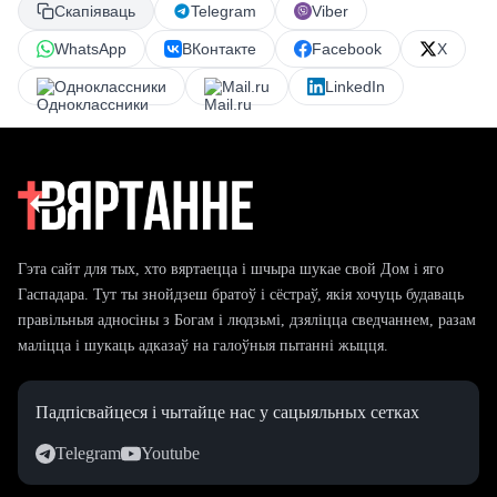
Скапіяваць
Telegram
Viber
WhatsApp
ВКонтакте
Facebook
X
Одноклассники
Mail.ru
LinkedIn
Гэта сайт для тых, хто вяртаецца і шчыра шукае свой Дом і яго
Гаспадара. Тут ты знойдзеш братоў і сёстраў, якія хочуць будаваць
правільныя адносіны з Богам і людзьмі, дзяліцца сведчаннем, разам
маліцца і шукаць адказаў на галоўныя пытанні жыцця.
Падпісвайцеся і чытайце нас у сацыяльных сетках
Telegram
Youtube