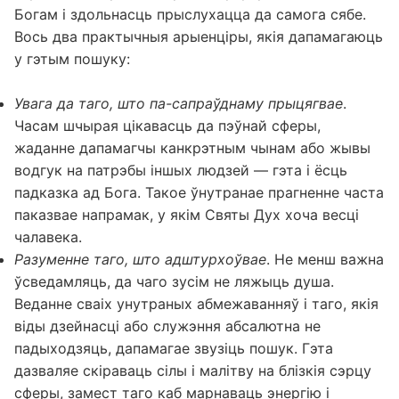
заўсёды канкрэтныя крокі — унутраны дыялог з
Богам і здольнасць прыслухацца да самога сябе.
Вось два практычныя арыенціры, якія дапамагаюць
у гэтым пошуку:
Увага да таго, што па-сапраўднаму прыцягвае
.
Часам шчырая цікавасць да пэўнай сферы,
жаданне дапамагчы канкрэтным чынам або жывы
водгук на патрэбы іншых людзей — гэта і ёсць
падказка ад Бога. Такое ўнутранае прагненне часта
паказвае напрамак, у якім Святы Дух хоча весці
чалавека.
Разуменне таго, што адштурхоўвае
. Не менш важна
ўсведамляць, да чаго зусім не ляжыць душа.
Веданне сваіх унутраных абмежаванняў і таго, якія
віды дзейнасці або служэння абсалютна не
падыходзяць, дапамагае звузіць пошук. Гэта
дазваляе скіраваць сілы і малітву на блізкія сэрцу