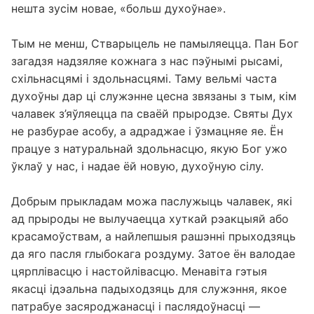
дзейнічаць. Здаецца, што мы абавязаны шукаць
нешта зусім новае, «больш духоўнае».
Тым не менш, Стварыцель не памыляецца. Пан Бог
загадзя надзяляе кожнага з нас пэўнымі рысамі,
схільнасцямі і здольнасцямі. Таму вельмі часта
духоўны дар ці служэнне цесна звязаны з тым, кім
чалавек з’яўляецца па сваёй прыродзе. Святы Дух
не разбурае асобу, а адраджае і ўзмацняе яе. Ён
працуе з натуральнай здольнасцю, якую Бог ужо
ўклаў у нас, і надае ёй новую, духоўную сілу.
Добрым прыкладам можа паслужыць чалавек, які
ад прыроды не вылучаецца хуткай рэакцыяй або
красамоўствам, а найлепшыя рашэнні прыходзяць
да яго пасля глыбокага роздуму. Затое ён валодае
цярплівасцю і настойлівасцю. Менавіта гэтыя
якасці ідэальна падыходзяць для служэння, якое