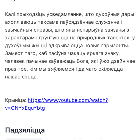
збаўлення.
Калі прыходзіць усведамленне, што духоўныя дары
ахопліваюць таксама паўсядзённае служэнне і
звычайныя справы, што яны непарыўна звязаны з
характарам і грунтуюцца на прыродных талентах, у
духоўным жыцці адкрываюцца новыя гарызонты.
Замест таго, каб пасіўна чакаць яркага знаку,
чалавек пачынае заўважаць Бога, які ўжо дзейнічае
праз тое, кім мы з’яўляемся і да чаго схіляецца
нашае сэрца.
Крыніца:
https://www.youtube.com/watch?
v=CNYxEquYbtg
Падзяліцца