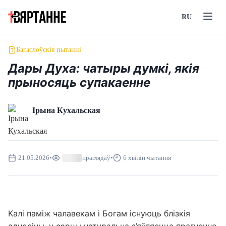
RU
Багаслоўскія пытанні
Дары Духа: чатыры думкі, якія
прыносяць супакаенне
Ірына Кухальская
21.05.2026
•
праглядаў
•
6 хвілін чытання
Калі паміж чалавекам і Богам існуюць блізкія