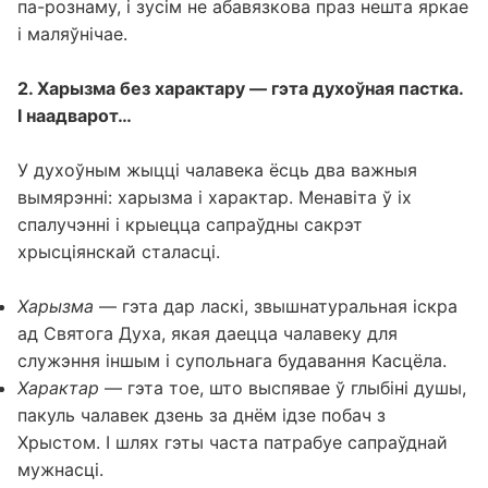
па-рознаму, і зусім не абавязкова праз нешта яркае
і маляўнічае.
2. Харызма без характару — гэта духоўная пастка.
І наадварот…
У духоўным жыцці чалавека ёсць два важныя
вымярэнні: харызма і характар. Менавіта ў іх
спалучэнні і крыецца сапраўдны сакрэт
хрысціянскай сталасці.
Харызма
— гэта дар ласкі, звышнатуральная іскра
ад Святога Духа, якая даецца чалавеку для
служэння іншым і супольнага будавання Касцёла.
Характар
— гэта тое, што выспявае ў глыбіні душы,
пакуль чалавек дзень за днём ідзе побач з
Хрыстом. І шлях гэты часта патрабуе сапраўднай