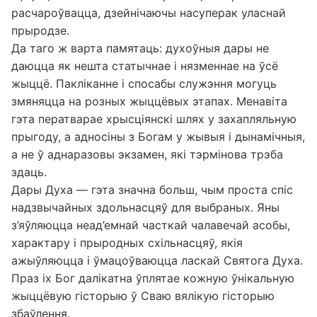
сферы, замест таго каб марнаваць энергію і
расчароўвацца, дзейнічаючы насуперак уласнай
прыродзе.
Да таго ж варта памятаць: духоўныя дары не
даюцца як нешта статычнае і нязменнае на ўсё
жыццё. Пакліканне і спосабы служэння могуць
змяняцца на розных жыццёвых этапах. Менавіта
гэта ператварае хрысціянскі шлях у захапляльную
прыгоду, а адносіны з Богам у жывыя і дынамічныя,
а не ў аднаразовы экзамен, які тэрмінова трэба
здаць.
Дары Духа — гэта значна больш, чым проста спіс
надзвычайных здольнасцяў для выбраных. Яны
з’яўляюцца неад’емнай часткай чалавечай асобы,
характару і прыродных схільнасцяў, якія
ажыўляюцца і ўмацоўваюцца ласкай Святога Духа.
Праз іх Бог далікатна ўплятае кожную ўнікальную
жыццёвую гісторыю ў Сваю вялікую гісторыю